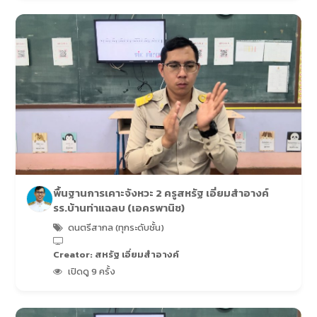
พื้นฐานการเคาะจังหวะ 2 ครูสหรัฐ เอี่ยมสำอางค์
รร.บ้านท่าแฉลบ (เอครพานิช)
ดนตรีสากล (ทุกระดับชั้น)
Creator: สหรัฐ เอี่ยมสำอางค์
เปิดดู 9 ครั้ง