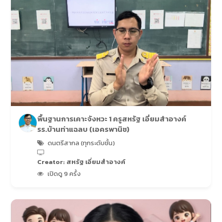
พื้นฐานการเคาะจังหวะ 1 ครูสหรัฐ เอี่ยมสำอางค์
รร.บ้านท่าแฉลบ (เอครพานิช)
ดนตรีสากล (ทุกระดับชั้น)
Creator: สหรัฐ เอี่ยมสำอางค์
เปิดดู 9 ครั้ง