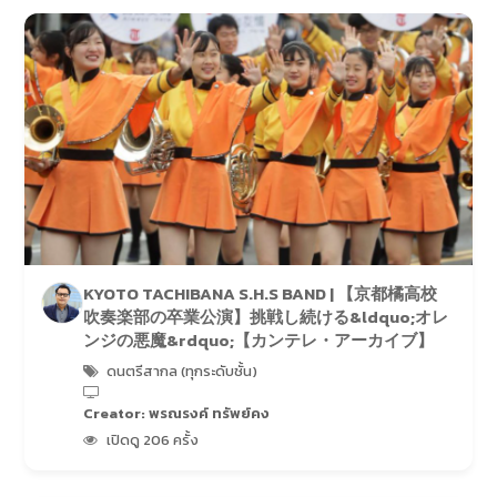
KYOTO TACHIBANA S.H.S BAND | 【京都橘高校
吹奏楽部の卒業公演】挑戦し続ける&ldquo;オレ
ンジの悪魔&rdquo;【カンテレ・アーカイブ】
ดนตรีสากล (ทุกระดับชั้น)
Creator: พรณรงค์ ทรัพย์คง
เปิดดู 206 ครั้ง