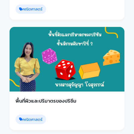
คณิตศาสตร์
พื้นที่ผิวและปริมาตรของปริซึม
คณิตศาสตร์