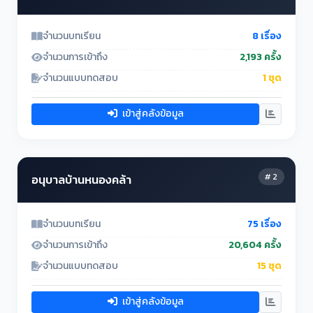
กิจกรรมพัฒนาผู้เรียน
24
จำนวนบทเรียน
8 เรื่อง
นิเทศการศึกษา
143
จำนวนการเข้าถึง
2,193 ครั้ง
การบริหารจัดการศึกษา
102
จำนวนแบบทดสอบ
1 ชุด
ผลงานส่วนตัว
95
เข้าสู่คลังข้อมูล
ประวัติศาสตร์
137
บ้านนักวิทย์ฯ
750
# 2
อนุบาลบ้านหนองคล้า
ทั่วไป
49
ทั่วไป
10
จำนวนบทเรียน
75 เรื่อง
เอกสารประกาศ
4
จำนวนการเข้าถึง
20,604 ครั้ง
จำนวนแบบทดสอบ
15 ชุด
ทั่วไป
625
ทั่วไป
11
เข้าสู่คลังข้อมูล