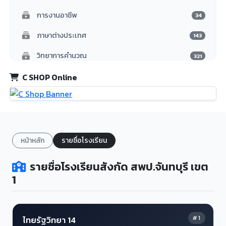
การงานอาชีพ
34
ภาษาต่างประเทศ
143
วิทยาการคำนวณ
321
แนะแนว
C SHOP Online
3
Computer
15
ดนตรีไทย
16
นาฏศิลป์
16
หน้าหลัก
รายชื่อโรงเรียน
Kindergarten
348
รายชื่อโรงเรียนสังกัด สพป.จันทบุรี เขต
1
วิชาต้านทุจริต
5
สารคดี
3
คู่มือการใช้งาน
# 1
ไทยรัฐวิทยา 14
10