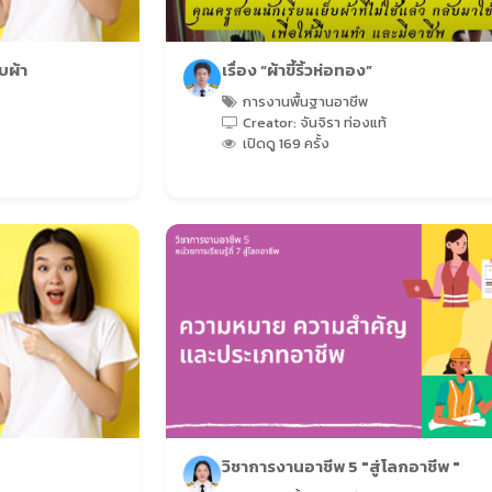
บผ้า
เรื่อง “ผ้าขี้ริ้วห่อทอง”
การงานพื้นฐานอาชีพ
Creator: จันจิรา ท่องแท้
เปิดดู 169 ครั้ง
วิชาการงานอาชีพ 5 "สู่โลกอาชีพ "