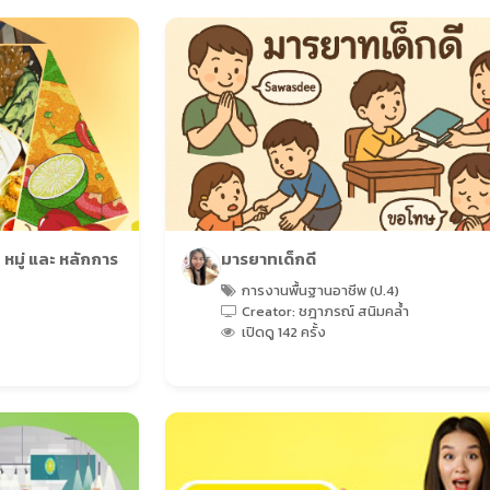
หมู่ และ หลักการ
มารยาทเด็กดี
การงานพื้นฐานอาชีพ (ป.4)
Creator: ชฎาภรณ์ สนิมคล้ำ
เปิดดู 142 ครั้ง