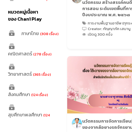
นวัตกรรม สร้างสรรค์คนดี
ประถม 1
(2 เรื่อง)
การสอน ระดับเขตพื้นที่ก
หมวดหมู่เนื้อหา
ปีงบประมาณ พ.ศ. ๒๕๖๘
ประถม 4
(6 เรื่อง)
ของ Chan1 Play
การงานพื้นฐานอาชีพ (ทุกระด
Creator: กัญญาภัค เสมานู
ประถม 5
(5 เรื่อง)
ภาษาไทย
(308 เรื่อง)
เปิดดู 300 ครั้ง
ประถม 6
(1 เรื่อง)
คณิตศาสตร์
(278 เรื่อง)
วิทยาศาสตร์
(365 เรื่อง)
สังคมศึกษา
(124 เรื่อง)
สุขศึกษาพลศึกษา
(124
นวัตกรรมการจัดการเรียนรู้ 
เรื่อง)
ของจากล้อยางรถจักรยา