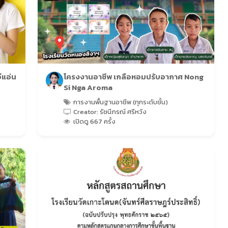
ีแอ่น
โครงงานอาชีพ เกลือหอมปรับอากาศ Nong
Si Nga Aroma
การงานพื้นฐานอาชีพ (ทุกระดับชั้น)
Creator: รัชนีภรณ์ ศรีหวัง
เปิดดู 667 ครั้ง