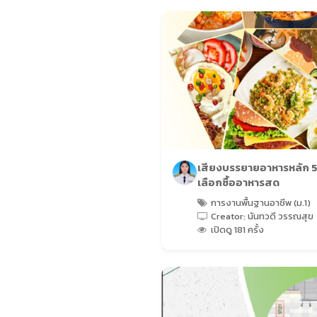
นาฏศิลป์
(16 เรื่อง)
Kindergarten
(348 เรื่อง)
วิชาต้านทุจริต
(5 เรื่อง)
สารคดี
(3 เรื่อง)
เสียงบรรยายอาหารหลัก 5 
เลือกซื้ออาหารสด
คู่มือการใช้งาน
(10 เรื่อง)
การงานพื้นฐานอาชีพ (ม.1)
Creator: นันทวดี วรรณสุข
เปิดดู 181 ครั้ง
กิจกรรมผู้เรียน
(24 เรื่อง)
นิเทศการศึกษา
(143 เรื่อง)