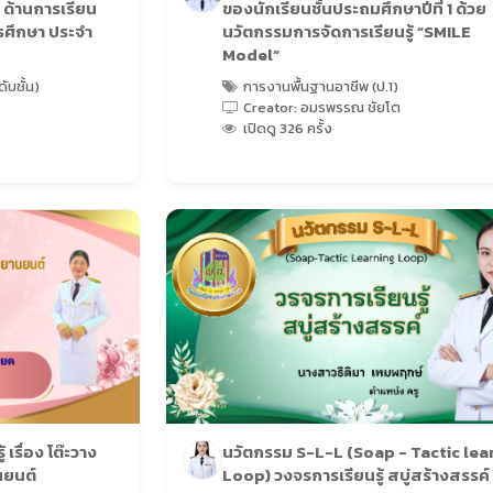
 ด้านการเรียน
ของนักเรียนชั้นประถมศึกษาปีที่ 1 ด้วย
ารศึกษา ประจำ
นวัตกรรมการจัดการเรียนรู้ “SMILE
Model”
ับชั้น)
การงานพื้นฐานอาชีพ (ป.1)
Creator: อมรพรรณ ชัยโต
เปิดดู 326 ครั้ง
เรื่อง โต๊ะวาง
นวัตกรรม S-L-L (Soap - Tactic lea
นยนต์
Loop) วงจรการเรียนรู้ สบู่สร้างสรรค์