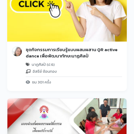
ชุดกิจกรรมการเรียนรู้แบบผสมผสาน QR active
dance เพื่อพัฒนาทักษะนาฏศิลป์
นาฏศิลป์ (ป.6)
อิสรีย์ ช้อนทอง
ชม 301 ครั้ง