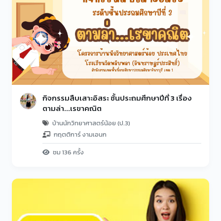
กิจกรรมสืบเสาะอิสระ ชั้นประถมศึกษาปีที่ 3 เรื่อง
ตามล่า...เรขาคณิต
บ้านนักวิทยาศาสตร์น้อย (ป.3)
กฤตติการ์ งามเอนก
ชม 136 ครั้ง