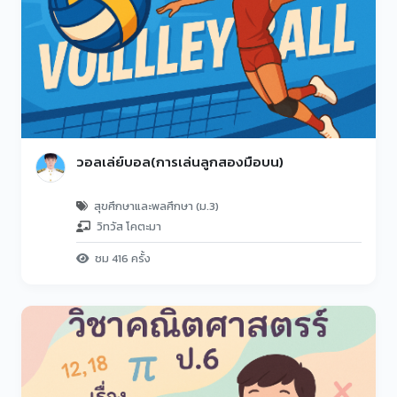
วอลเล่ย์บอล(การเล่นลูกสองมือบน)
สุขศึกษาและพลศึกษา (ม.3)
วิทวัส โคตะมา
ชม 416 ครั้ง