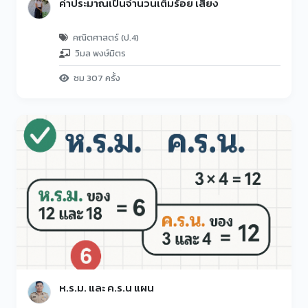
ค่าประมาณเป็นจำนวนเต็มร้อย เสียง
คณิตศาสตร์ (ป.4)
วิมล พงษ์มิตร
ชม 307 ครั้ง
ห.ร.ม. และ ค.ร.น แผน