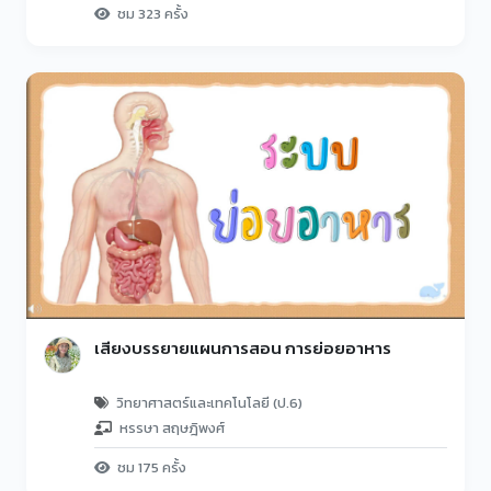
ชม 323 ครั้ง
เสียงบรรยายแผนการสอน การย่อยอาหาร
วิทยาศาสตร์และเทคโนโลยี (ป.6)
หรรษา สฤษฎิพงศ์
ชม 175 ครั้ง