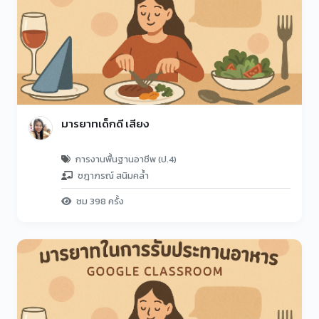
มารยาทเด็กดี เสียง
การงานพื้นฐานอาชีพ (ป.4)
ชฎาภรณ์ สนิมคล้ำ
ชม 398 ครั้ง