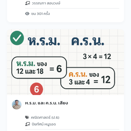
วรรณภา สอนวงษ์
ชม 301 ครั้ง
ห.ร.ม. และ ค.ร.น. เสียง
คณิตศาสตร์ (ป.6)
ปิยทัศน์ หนูรอด