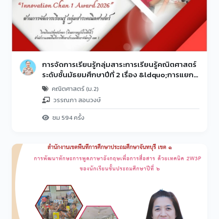
การจัดการเรียนรู้กลุ่มสาระการเรียนรู้คณิตศาสตร์
ระดับชั้นมัธยมศึกษาปีที่ 2 เรื่อง &ldquo;การแยก
ตัวประกอบพหุนามดีกรีสอง&rdquo; ตามแนวคิด
คณิตศาสตร์ (ม.2)
นวัตกรรม &ldquo;กุญแจสู่การแยกตัวประกอบ
วรรณภา สอนวงษ์
พหุนาม&rdquo;
ชม 594 ครั้ง