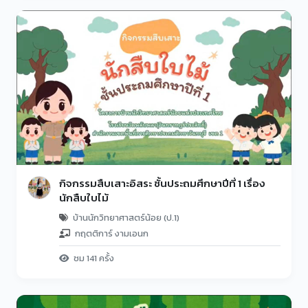
กิจกรรมสืบเสาะอิสระ ชั้นประถมศึกษาปีที่ 1 เรื่อง
นักสืบใบไม้
บ้านนักวิทยาศาสตร์น้อย (ป.1)
กฤตติการ์ งามเอนก
ชม 141 ครั้ง