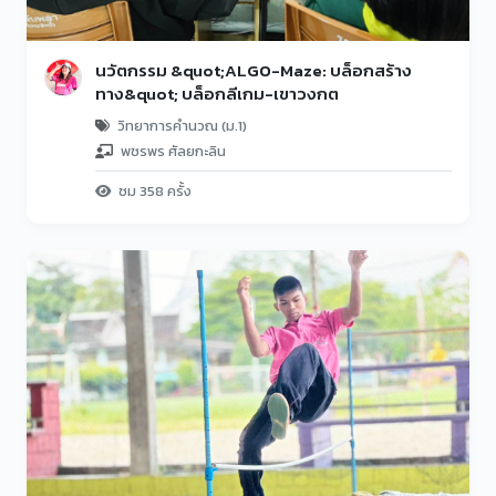
นวัตกรรม &quot;ALGO-Maze: บล็อกสร้าง
ทาง&quot; บล็อกลีเกม-เขาวงกต
วิทยาการคำนวณ (ม.1)
พชรพร ศัลยกะลิน
ชม 358 ครั้ง