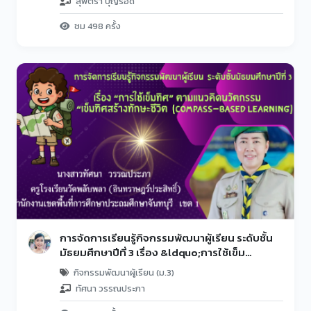
สุพัตรา บุญรอด
ชม 498 ครั้ง
การจัดการเรียนรู้กิจกรรมพัฒนาผู้เรียน ระดับชั้น
มัธยมศึกษาปีที่ 3 เรื่อง &ldquo;การใช้เข็ม
ทิศ&rdquo; ตามแนวคิดนวัตกรรม &ldquo;เข็ม
กิจกรรมพัฒนาผู้เรียน (ม.3)
ทิศสร้างทักษะชีวิต (Compass-Based Learning)
ทัศนา วรรณประภา