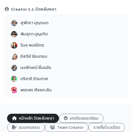
วิทยาการคำนวณ
5
Creator ร.ร.วัดพลับพลา
นาฏศิลป์
1
สุพัตรา บุญรอด
กิจกรรมพัฒนาผู้เรียน
1
พิมสุดา บุญเกิด
การบริหารจัดการศึกษา
1
วิมล พงษ์มิตร
ประวัติศาสตร์
5
อิสรีย์ ช้อนทอง
บ้านวิทย์น้อยฯ
5
นงลักษณ์ ยิ้มแย้ม
ทั่วไป
1
ปริชาติ รัตนภาส
พชรพร ศัลยกะลิน
ปิยทัศน์ หนูรอด
สุดา ดวงจันทร์
หน้าหลัก วัดพลับพลา
บทเรียนยอดนิยม
รัจจนา พงษ์ขยัน
แบบทดสอบ
Team Creator
รายชื่อโรงเรียน