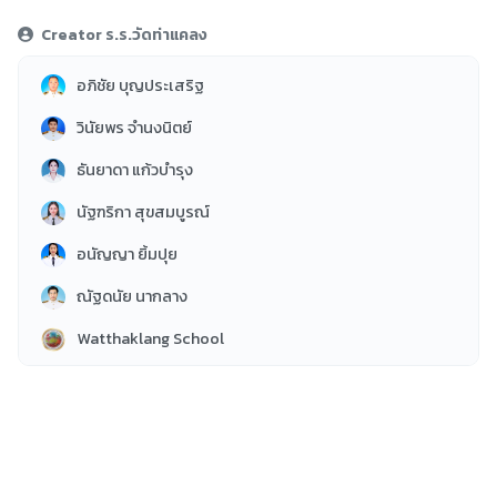
บ้านวิทย์น้อยฯ
11
Creator ร.ร.วัดท่าแคลง
ทั่วไป
1
อภิชัย บุญประเสริฐ
วินัยพร จำนงนิตย์
ธันยาดา แก้วบำรุง
นัฐฑริกา สุขสมบูรณ์
อนัญญา ยิ้มปุย
ณัฐดนัย นากลาง
Watthaklang School
สิริมา ทิมเวช