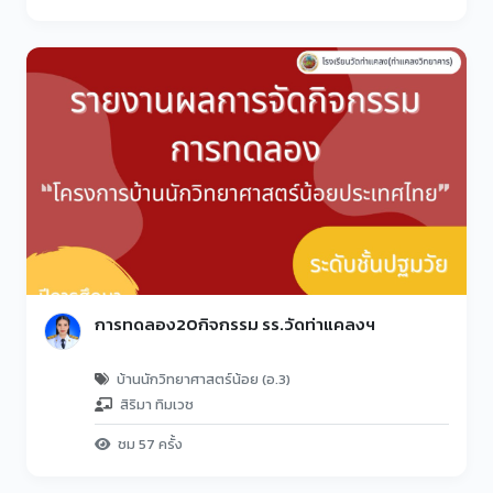
การทดลอง20กิจกรรม รร.วัดท่าแคลงฯ
บ้านนักวิทยาศาสตร์น้อย (อ.3)
สิริมา ทิมเวช
ชม 57 ครั้ง