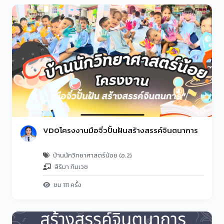
VDOโครงงานมือจิ๋วปั้นฝันสร้างสรรค์จินตนาการ
บ้านนักวิทยาศาสตร์น้อย (อ.2)
สิริมา ทิมเวช
ชม 111 ครั้ง