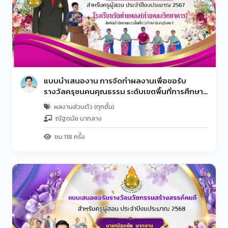
แบบนําเสนองาน การจัดทําผลงานเพื่อขอรับ
รางวัลครุชนคนคุณธรรม ระดับเขตพื้นที่การศึกษา
ประจำปีงบประมาณ พ.ศ. 2567
ผลงานส่วนตัว (ทุกชั้น)
ณัฐดนัย นากลาง
ชม 118 ครั้ง