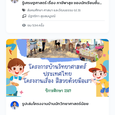
รู้เศรษฐศาสตร์ เรื่อง ภาษีพาสุข ของนักเรียนชั้น
ประถมศึกษาปีที่ 3 โดยใช้ WIMAN MODEL
สังคมศึกษา ศาสนา และวัฒนธรรม (ป.3)
นัฐฑริกา สุขสมบูรณ์
ชม 534 ครั้ง
รูปเล่มโครงงานบ้านนักวิทยาศาสตร์น้อย