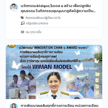
นวัตกรรม&ldquo;โมเดล ๔ สร้าง เพื่อปลูกฝัง
คุณธรรม ในกิจกรรมชุมนุมนาฏศิลป์สู่ความเป็น
เลิศ&rdquo;
กิจกรรมพัฒนาผู้เรียน (ป.5)
ณัฐดนัย นากลาง
ชม 232 ครั้ง
การพัฒนาผลสัมฤทธิ์ทางการเรียน หน่วยการเรียน