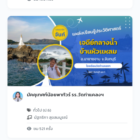
มัคคุเทศก์น้อยพาทัวร์ รร.วัดท่าแคลงฯ
ทั่วไป (ป.6)
นัฐฑริกา สุขสมบูรณ์
ชม 521 ครั้ง