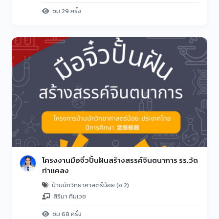
ชม 29 ครั้ง
โครงงานมือจิ๋วปั้นฝันสร้างสรรค์จินตนาการ รร.วัด
ท่าแคลง
บ้านนักวิทยาศาสตร์น้อย (อ.2)
สิริมา ทิมเวช
ชม 68 ครั้ง