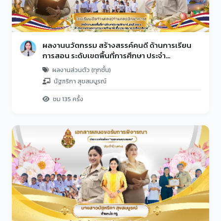
ผลงานนวัตกรรม สร้างสรรค์คนดี ด้านการเรียน
การสอน ระดับเขตพื้นที่การศึกษา ประจำ
ปีงบประมาณ พ.ศ. 2567
ผลงานส่วนตัว (ทุกชั้น)
นัฐฑริกา สุขสมบูรณ์
ชม 135 ครั้ง