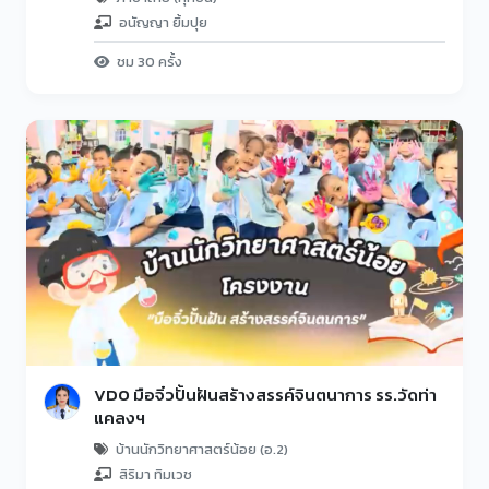
อนัญญา ยิ้มปุย
ชม 30 ครั้ง
VDO มือจิ๋วปั้นฝันสร้างสรรค์จินตนาการ รร.วัดท่า
แคลงฯ
บ้านนักวิทยาศาสตร์น้อย (อ.2)
สิริมา ทิมเวช