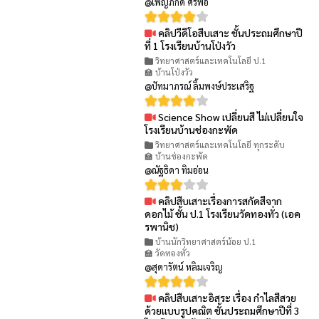
@เพ็ญภักดิ์ ศรีพอ
คลิปวีดีโอสืบเสาะ ชั้นประถมศึกษาปี
👁 78
ที่ 1 โรงเรียนบ้านโป่งวัว
วิทยาศาสตร์และเทคโนโลยี ป.1
🏫 บ้านโป่งวัว
@ปัทมาภรณ์ ลิ้มพงษ์ประเสริฐ
Science Show เปลี่ยนสี ไม่เปลี่ยนใจ
👁 54
โรงเรียนบ้านช่องกะพัด
วิทยาศาสตร์และเทคโนโลยี ทุกระดับ
🏫 บ้านช่องกะพัด
@ณัฐธิดา ทิมอ่อน
คลิปสืบเสาะเรื่องการสกัดสีจาก
👁 99
ดอกไม้ ชั้น ป.1 โรงเรียนวัดทองทั่ว (เอค
รพานิช)
บ้านนักวิทยาศาสตร์น้อย ป.1
🏫 วัดทองทั่ว
@สุดารัตน์ หลิมเจริญ
คลิปสืบเสาะอิสระ เรื่อง กำไลสีสวย
👁 61
ด้วยแบบรูปคณิต ชั้นประถมศึกษาปีที่ 3