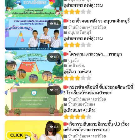
@ประพาพร หงษ์สุวรรณ
รอกจิ๋วจอมพลัง รร.อนุบาลจันทบุรี
👁 54
บ้านนักวิทยาศาสตร์น้อย
🏫 อนุบาลจันทบุรี
@ประพาพร หงษ์สุวรรณ
โครงงาน เงาหรรษา......พาสนุก
👁 60
ปฐมวัย
🏫 วัดช้างข้าม
@ฐิติมา วงษ์เสน
ก5ะเช้าเคลื่อนที่ ชั้นประถมศึกษาปีที่
👁 75
3 โรงเรียนบ้านหนองบัวทอง
บ้านนักวิทยาศาสตร์น้อย
🏫 บ้านหนองบัวทอง
@เดือนนภา คงเฟือง
กิจกรรมสืบเสาะอิสระชั้น ป.3 เรื่อง
👁 64
มหัศจรรย์ความยาวของเงา
บ้านนักวิทยาศาสตร์น้อย