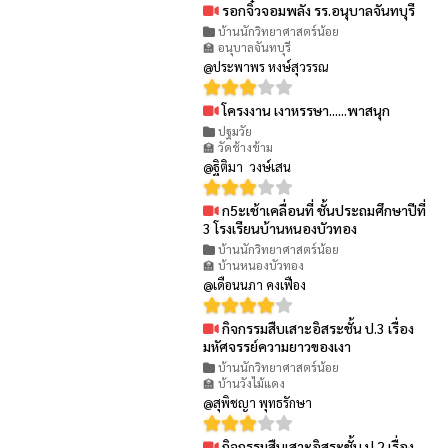
รอกจิ๋วจอมพลัง รร.อนุบาลจันทบุรี
👁 54
บ้านนักวิทยาศาสตร์น้อย
🏫 อนุบาลจันทบุรี
@ประพาพร หงษ์สุวรรณ
โครงงาน เงาหรรษา......พาสนุก
👁 60
ปฐมวัย
🏫 วัดช้างข้าม
@ฐิติมา วงษ์เสน
ก5ะเช้าเคลื่อนที่ ชั้นประถมศึกษาปีที่
👁 75
3 โรงเรียนบ้านหนองบัวทอง
บ้านนักวิทยาศาสตร์น้อย
🏫 บ้านหนองบัวทอง
@เดือนนภา คงเฟือง
กิจกรรมสืบเสาะอิสระชั้น ป.3 เรื่อง
👁 64
มหัศจรรย์ความยาวของเงา
บ้านนักวิทยาศาสตร์น้อย
🏫 บ้านวังไม้แดง
@สุพิชญา พุทธรักษา
กิจกรรมสืบเสาะอิสระชั้น ป.2 เรื่อง