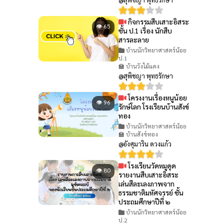
กิจกรรมสืบเสาะอิสระ
👁 65
ชั้น ป.1 เรื่อง นักสืบ
สารละลาย
บ้านนักวิทยาศาสตร์น้อย
ป.1
🏫 บ้านวังไม้แดง
@สุพิชญา พุทธรักษา
โครงงานเรื่องหนูน้อย
👁 96
รักษ์โลก โรงเรียนบ้านสังข์
ทอง
บ้านนักวิทยาศาสตร์น้อย
🏫 บ้านสังข์ทอง
@อังศุมาริน ดวงแก้ว
โรงเรียนวัดหมูดุด
👁 80
รายงานสืบเสาะอิสระ
เล่นสีละเลงภาพจาก
ธรรมชาติมหัศจรรย์ ชั้น
ประถมศึกษาปีที่ ๒
บ้านนักวิทยาศาสตร์น้อย
ป.2