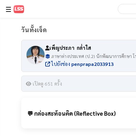
☰
วันทั้งเจ็ด
เพ็ญประภา​ กล่ำใส
ภาษาต่างประเทศ (ป.2) นักพัฒนาการศึกษา โร
ไปยังช่อง
penprapa2033913
เปิดดู 651 ครั้ง
💬 กล่องสะท้อนคิด (Reflective Box)