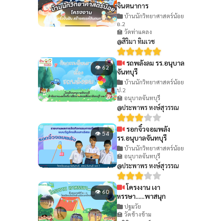
จินตนาการ
บ้านนักวิทยาศาสตร์น้อย
อ.2
🏫 วัดท่าแคลง
@สิริมา ทิมเวช
รถพลังลม รร.อนุบาล
👁 62
จันทบุรี
บ้านนักวิทยาศาสตร์น้อย
ป.2
🏫 อนุบาลจันทบุรี
@ประพาพร หงษ์สุวรรณ
รอกจิ๋วจอมพลัง
👁 54
รร.อนุบาลจันทบุรี
บ้านนักวิทยาศาสตร์น้อย
🏫 อนุบาลจันทบุรี
@ประพาพร หงษ์สุวรรณ
โครงงาน เงา
👁 60
หรรษา......พาสนุก
ปฐมวัย
🏫 วัดช้างข้าม