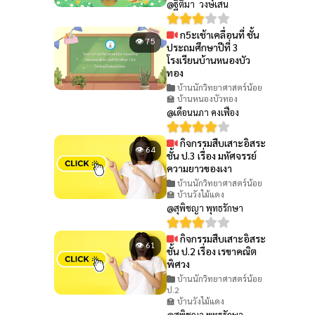
@ฐิติมา วงษ์เสน
ก5ะเช้าเคลื่อนที่ ชั้น
👁 75
ประถมศึกษาปีที่ 3
โรงเรียนบ้านหนองบัว
ทอง
บ้านนักวิทยาศาสตร์น้อย
🏫 บ้านหนองบัวทอง
@เดือนนภา คงเฟือง
กิจกรรมสืบเสาะอิสระ
👁 64
ชั้น ป.3 เรื่อง มหัศจรรย์
ความยาวของเงา
บ้านนักวิทยาศาสตร์น้อย
🏫 บ้านวังไม้แดง
@สุพิชญา พุทธรักษา
กิจกรรมสืบเสาะอิสระ
👁 61
ชั้น ป.2 เรื่อง เรขาคณิต
พิศวง
บ้านนักวิทยาศาสตร์น้อย
ป.2
🏫 บ้านวังไม้แดง
@สุพิชญา พุทธรักษา