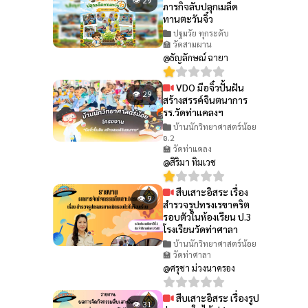
ภารกิจลับปลุกเมล็ด
ทานตะวันจิ๋ว
ปฐมวัย ทุกระดับ
🏫 วัดสามผาน
@ธัญลักษณ์ ฉายา
VDO มือจิ๋วปั้นฝัน
👁 29
สร้างสรรค์จินตนาการ
รร.วัดท่าแคลงฯ
บ้านนักวิทยาศาสตร์น้อย
อ.2
🏫 วัดท่าแคลง
@สิริมา ทิมเวช
สืบเสาะอิสระ เรื่อง
👁 9
สำรวจรูปทรงเรขาคริต
รอบตัวในห้องเรียน ป.3
โรงเรียนวัดท่าศาลา
บ้านนักวิทยาศาสตร์น้อย
🏫 วัดท่าศาลา
@ศรุชา ม่วงนาครอง
สืบเสาะอิสระ เรื่องรูป
👁 31