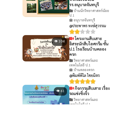
รร.อนุบาลจันทบุรี
บ้านนักวิทยาศาสตร์น้อย
ป.1
🏫 อนุบาลจันทบุรี
@ประพาพร หงษ์สุวรรณ
โครงงานสืบเสาะ
👁 104
อิสระนักสืบไอศกรีม ชั้น
ป.1 โรงเรียนบ้านคลอง
ครก
วิทยาศาสตร์และ
เทคโนโลยี ป.1
🏫 บ้านคลองครก
@พิมพ์พิไล ไชยมิตร
กิจกรรมสืบเสาะ เรื่อง
👁 61
รถแข่งซิ่งจิ๋ว
วิทยาศาสตร์และ
เทคโนโลยี ป.1
🏫 บ้านแก่งน้อย
@ฐิตินันท์ ธนตุ่น
กิจกรรมสืบเสาะ เรื่อง
👁 65