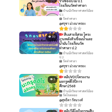
ร่างของใบไม้ ป.1
โรงเรียนวัดท่าศาลา
บ้านนักวิทยาศาสตร์น้อย
ป.1
🏫 วัดท่าศาลา
@ศรุชา ม่วงนาครอง
สืบเสาะอิสระ โครง
👁 30
งานพลังตัวเชื่อมน้ำและ
น้ำมัน โรงเรียนวัด
ท่าศาลา ป.2
บ้านนักวิทยาศาสตร์น้อย
ป.2
🏫 วัดท่าศาลา
@ศรุชา ม่วงนาครอง
คลิปVDOโครงงาน
👁 5
มะกรูดฮีโร่ปีการ
ศึกษา2568
บ้านนักวิทยาศาสตร์น้อย
🏫 วัดโขดหอย
@สุทธิดา รัตนวงศ์
คลิปวิดีโอกิจกรรมสืบ