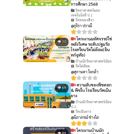
การศึกษา 2568
วิทยาศาสตร์และ
เทคโนโลยี ป.1
🏫 วัดหนองสีงา
@รุจิรา ปราณี
โครงงานมหัศจรรย์ไข่
👁 30
พลังวิเศษ ระดับปฐมวัย
โรงดรียนวัดไผ่ล้อม(อิน
ทก์อุทัย)
บ้านนักวิทยาศาสตร์น้อย
🏫 วัดไผ่ล้อม
@สุกานดา ใจกล้า
ความลับของพืชดอก
👁 69
& พืชใบ โรงเรียนวัดเนิน
ยาง
บ้านนักวิทยาศาสตร์น้อย
ป.2
🏫 วัดเนินยาง
@นิภาภรณ์ ช่างไถ
โครงงานบ้านนัก
👁 89