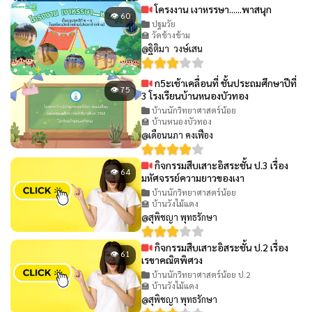
โครงงาน เงาหรรษา......พาสนุก
👁 60
ปฐมวัย
🏫 วัดช้างข้าม
@ฐิติมา วงษ์เสน
ก5ะเช้าเคลื่อนที่ ชั้นประถมศึกษาปีที่
👁 75
3 โรงเรียนบ้านหนองบัวทอง
บ้านนักวิทยาศาสตร์น้อย
🏫 บ้านหนองบัวทอง
@เดือนนภา คงเฟือง
กิจกรรมสืบเสาะอิสระชั้น ป.3 เรื่อง
👁 64
มหัศจรรย์ความยาวของเงา
บ้านนักวิทยาศาสตร์น้อย
🏫 บ้านวังไม้แดง
@สุพิชญา พุทธรักษา
กิจกรรมสืบเสาะอิสระชั้น ป.2 เรื่อง
👁 61
เรขาคณิตพิศวง
บ้านนักวิทยาศาสตร์น้อย ป.2
🏫 บ้านวังไม้แดง
@สุพิชญา พุทธรักษา