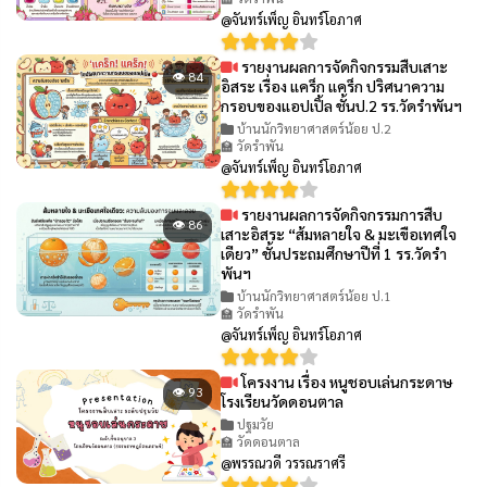
@จันทร์เพ็ญ อินทร์โอภาศ
รายงานผลการจัดกิจกรรมสืบเสาะ
👁 84
อิสระ เรื่อง แคร็ก แคร็ก ปริศนาความ
กรอบของแอปเปิ้ล ชั้นป.2 รร.วัดรำพันฯ
บ้านนักวิทยาศาสตร์น้อย ป.2
🏫 วัดรำพัน
@จันทร์เพ็ญ อินทร์โอภาศ
รายงานผลการจัดกิจกรรมการสืบ
👁 86
เสาะอิสระ “ส้มหลายใจ & มะเขือเทศใจ
เดียว” ชั้นประถมศึกษาปีที่ 1 รร.วัดรำ
พันฯ
บ้านนักวิทยาศาสตร์น้อย ป.1
🏫 วัดรำพัน
@จันทร์เพ็ญ อินทร์โอภาศ
โครงงาน เรื่อง หนูชอบเล่นกระดาษ
👁 93
โรงเรียนวัดดอนตาล
ปฐมวัย
🏫 วัดดอนตาล
@พรรณวดี วรรณราศรี