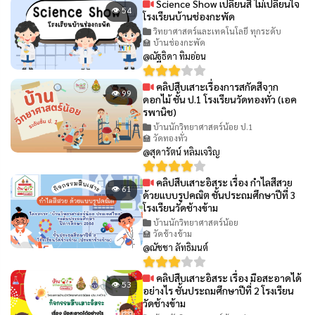
Science Show เปลี่ยนสี ไม่เปลี่ยนใจ
👁 54
โรงเรียนบ้านช่องกะพัด
วิทยาศาสตร์และเทคโนโลยี ทุกระดับ
🏫 บ้านช่องกะพัด
@ณัฐธิดา ทิมอ่อน
คลิปสืบเสาะเรื่องการสกัดสีจาก
👁 99
ดอกไม้ ชั้น ป.1 โรงเรียนวัดทองทั่ว (เอค
รพานิช)
บ้านนักวิทยาศาสตร์น้อย ป.1
🏫 วัดทองทั่ว
@สุดารัตน์ หลิมเจริญ
คลิปสืบเสาะอิสระ เรื่อง กำไลสีสวย
👁 61
ด้วยแบบรูปคณิต ชั้นประถมศึกษาปีที่ 3
โรงเรียนวัดช้างข้าม
บ้านนักวิทยาศาสตร์น้อย
🏫 วัดช้างข้าม
@ณัชชา ลัทธิมนต์
คลิปสืบเสาะอิสระ เรื่อง มือสะอาดได้
👁 53
อย่างไร ชั้นประถมศึกษาปีที่ 2 โรงเรียน
วัดช้างข้าม