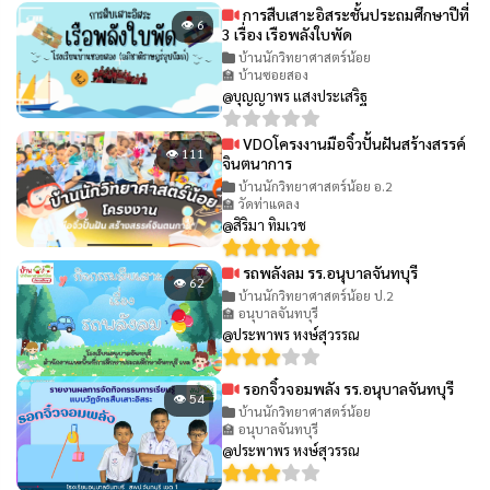
การสืบเสาะอิสระชั้นประถมศึกษาปีที่
👁 6
3 เรื่อง เรือพลังใบพัด
บ้านนักวิทยาศาสตร์น้อย
🏫 บ้านซอยสอง
@บุญญาพร แสงประเสริฐ
VDOโครงงานมือจิ๋วปั้นฝันสร้างสรรค์
👁 111
จินตนาการ
บ้านนักวิทยาศาสตร์น้อย อ.2
🏫 วัดท่าแคลง
@สิริมา ทิมเวช
รถพลังลม รร.อนุบาลจันทบุรี
👁 62
บ้านนักวิทยาศาสตร์น้อย ป.2
🏫 อนุบาลจันทบุรี
@ประพาพร หงษ์สุวรรณ
รอกจิ๋วจอมพลัง รร.อนุบาลจันทบุรี
👁 54
บ้านนักวิทยาศาสตร์น้อย
🏫 อนุบาลจันทบุรี
@ประพาพร หงษ์สุวรรณ