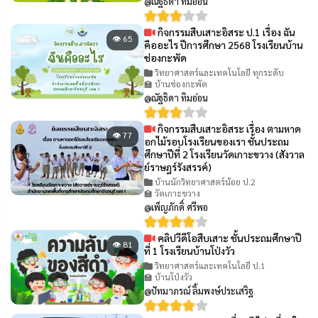
@ณัฐธิดา ทิมอ่อน
กิจกรรมสืบเสาะอิสระ ป.1 เรื่อง ฉัน
👁 65
คืออะไร ปีการศึกษา 2568 โรงเรียนบ้าน
ช่องกะพัด
วิทยาศาสตร์และเทคโนโลยี ทุกระดับ
🏫 บ้านช่องกะพัด
@ณัฐธิดา ทิมอ่อน
กิจกรรมสืบเสาะอิสระ เรื่อง ตามหาด
👁 77
อกไม้รอบโรงเรียนของเรา ชั้นประถม
ศึกษาปีที่ 2 โรงเรียนวัดเกาะขวาง (สังวาล
ย์ราษฎร์รังสรรค์)
บ้านนักวิทยาศาสตร์น้อย ป.2
🏫 วัดเกาะขวาง
@เพ็ญภักดิ์ ศรีพอ
คลิปวีดีโอสืบเสาะ ชั้นประถมศึกษาปี
👁 81
ที่ 1 โรงเรียนบ้านโป่งวัว
วิทยาศาสตร์และเทคโนโลยี ป.1
🏫 บ้านโป่งวัว
@ปัทมาภรณ์ ลิ้มพงษ์ประเสริฐ