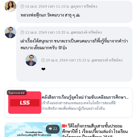
🕒 16 เม.ย. 2569 เวลา 11.10 น. @บุษบา ทรัพย์คง
หลวงพ่อตุ๊กแก วัดคมบาง สาธุ ๆ 🙏
🕒 12 เม.ย. 2569 เวลา 10.35 น. @พรณรงค์ ทรัพย์คง
เล่าเรื่องได้สนุกมาก ขนาดเราเป็นคนคมบางก็พึ่งรู้ที่มาจากคำว่า
คมบาง เยี่ยมมากครับ 💯👍
🕒 29 เม.ย. 2569 เวลา 15.33 น. @พรณรงค์ ทรัพย์คง
❤️
Sponsored
คลังสื่อการเรียนรู้ยุคใหม่ ร่วมขับเคลื่อนการศึกษา
ไทย
เข้าถึงแหล่งสารสนเทศและเทคโนโลยีการสอนที่มี
ประสิทธิภาพเพื่อพัฒนาผู้เรียนอย่างยั่งยืน
วีดีโอกิจกรรมสืบเสาะชั้นประถม
👁 22
ศึกษาปีที่ 1 เรื่องเปรี้ยวเเต่เเจ๋ว โรงเรียน
วัดโขดหอย ปีการศึกษา 2568