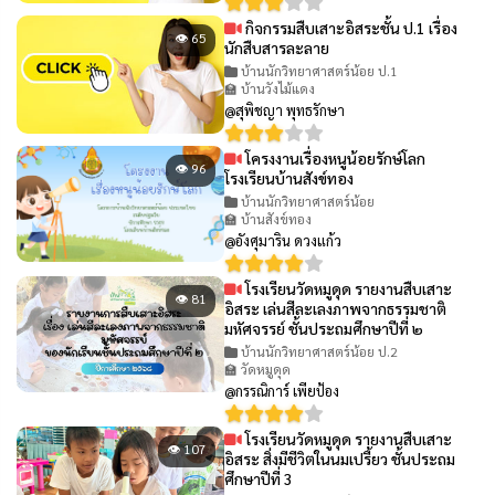
กิจกรรมสืบเสาะอิสระชั้น ป.1 เรื่อง
👁 65
นักสืบสารละลาย
บ้านนักวิทยาศาสตร์น้อย ป.1
🏫 บ้านวังไม้แดง
@สุพิชญา พุทธรักษา
โครงงานเรื่องหนูน้อยรักษ์โลก
👁 96
โรงเรียนบ้านสังข์ทอง
บ้านนักวิทยาศาสตร์น้อย
🏫 บ้านสังข์ทอง
@อังศุมาริน ดวงแก้ว
โรงเรียนวัดหมูดุด รายงานสืบเสาะ
👁 81
อิสระ เล่นสีละเลงภาพจากธรรมชาติ
มหัศจรรย์ ชั้นประถมศึกษาปีที่ ๒
บ้านนักวิทยาศาสตร์น้อย ป.2
🏫 วัดหมูดุด
@กรรณิการ์ เพียป้อง
โรงเรียนวัดหมูดุด รายงานสืบเสาะ
👁 107
อิสระ สิ่งมีชีวิตในนมเปรี้ยว ชั้นประถม
ศึกษาปีที่ 3