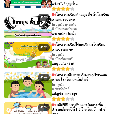
@วิลาวัลย์ บุญเรือน
โครงงานเรื่อง ล้อหมุน ติ้ว ติ้ว โรงเรียน
👁 90
บ้านหนองบัวทอง
ปฐมวัย ทุกระดับ
🏫 บ้านหนองบัวทอง
@วรรณวิสา ใยเมือง
โครงงานเรื่องไข่แสนวิเศษ โรงเรียน
👁 96
บ้านช่องกะพัด
ปฐมวัย
🏫 บ้านช่องกะพัด
@ณฐมน ไชยสิทธิ์
โครงงานสืบเสาะ เรื่อง สมุนไพรแสน
👁 67
อร่อย โรงเรียนวัดเนินโพธิ์
ปฐมวัย
🏫 วัดเนินโพธิ์
@อัญชิสา แสวงสุข
คลิปวิดีโอการสืบเสาะอิสะระ ชั้น
👁 94
ประถมศึกษาปีที่ 1-3 โรงเรียนบ้านสังข์
ทอง