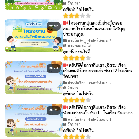
🏫 วัดนาซา
@พิมพ์ปวีณ์ ไชยริน
โครงงานสบู่เหลวส้มล้างมือหอม
👁 89
สะอาด โรงเรียนบ้านคลองน้ำใส(บุญ
ประชานุกูล)
บ้านนักวิทยาศาสตร์น้อย อ.2
🏫 บ้านคลองน้ำใส
@เกศินี ธรรมโชติ
คลิปวิดีโอการสืบเสาะอิสระ เรื่อง
👁 74
เสียงดนตรีจากขวดแก้ว ชั้น ป.2 โรงเรียน
วัดนาซา
บ้านนักวิทยาศาสตร์น้อย ป.2
🏫 วัดนาซา
@พิมพ์ปวีณ์ ไชยริน
คลิปวิดีโอการสืบเสาะอิสระ เรื่อง
👁 81
พัดลมส่ายหน้า ชั้น ป.1 โรงเรียนวัดนาซา
บ้านนักวิทยาศาสตร์น้อย ป.1
🏫 วัดนาซา
@พิมพ์ปวีณ์ ไชยริน