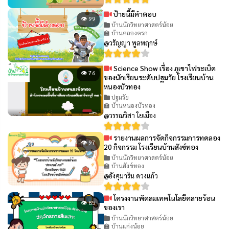
ป้ายนี้มีคำตอบ
👁 99
บ้านนักวิทยาศาสตร์น้อย
🏫 บ้านคลองครก
@วรัญญา พูลพฤกษ์
Science Show เรื่อง ภูเขาไฟระเบิด
👁 76
ของนักเรียนระดับปฐมวัย โรงเรียนบ้าน
หนองบัวทอง
ปฐมวัย
🏫 บ้านหนองบัวทอง
@วรรณวิสา ใยเมือง
รายงานผลการจัดกิจกรรมการทดลอง
👁 97
20 กิจกรรม โรงเรียนบ้านสังข์ทอง
บ้านนักวิทยาศาสตร์น้อย
🏫 บ้านสังข์ทอง
@อังศุมาริน ดวงแก้ว
โครงงานพัดลมเทคโนโลยีคลายร้อน
👁 85
ของเรา
บ้านนักวิทยาศาสตร์น้อย
🏫 บ้านแก่งน้อย