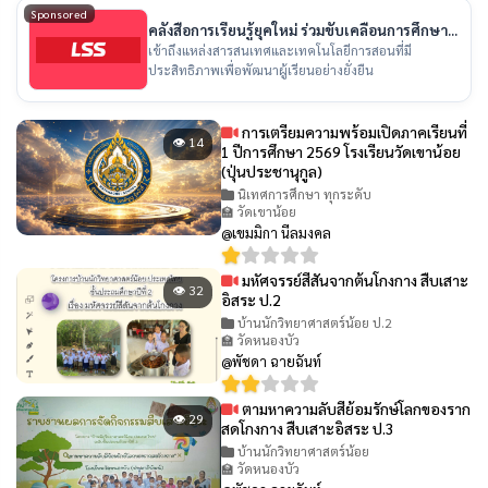
Sponsored
คลังสื่อการเรียนรู้ยุคใหม่ ร่วมขับเคลื่อนการศึกษา
ไทย
เข้าถึงแหล่งสารสนเทศและเทคโนโลยีการสอนที่มี
ประสิทธิภาพเพื่อพัฒนาผู้เรียนอย่างยั่งยืน
การเตรียมความพร้อมเปิดภาคเรียนที่
👁 14
1 ปีการศึกษา 2569 โรงเรียนวัดเขาน้อย
(ปุ่นประชานุกูล)
นิเทศการศึกษา ทุกระดับ
🏫 วัดเขาน้อย
@เขมมิกา นีลมงคล
มหัศจรรย์สีสันจากต้นโกงกาง สืบเสาะ
👁 32
อิสระ ป.2
บ้านนักวิทยาศาสตร์น้อย ป.2
🏫 วัดหนองบัว
@พัชดา ฉายฉันท์
ตามหาความลับสีย้อมรักษ์โลกของราก
👁 29
สดโกงกาง สืบเสาะอิสระ ป.3
บ้านนักวิทยาศาสตร์น้อย
🏫 วัดหนองบัว