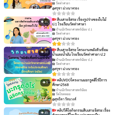
🏫 วัดท่าศาลา
@ศรุชา ม่วงนาครอง
สืบเสาะอิสระ เรื่องรูปร่างของใบไม้
👁 31
ป.1 โรงเรียนวัดท่าศาลา
บ้านนักวิทยาศาสตร์น้อย ป.1
🏫 วัดท่าศาลา
@ศรุชา ม่วงนาครอง
สืบเสาะอิสระ โครงงานพลังตัวเชื่อม
👁 30
น้ำและน้ำมัน โรงเรียนวัดท่าศาลา ป.2
บ้านนักวิทยาศาสตร์น้อย ป.2
🏫 วัดท่าศาลา
@ศรุชา ม่วงนาครอง
คลิปVDOโครงงานมะกรูดฮีโร่ปีการ
👁 5
ศึกษา2568
บ้านนักวิทยาศาสตร์น้อย
🏫 วัดโขดหอย
@สุทธิดา รัตนวงศ์
คลิปวิดีโอกิจกรรมสืบเสาะอิสระ เรื่อง
👁 45
สำรวจขยะรีไซเคิล แปลงขยะเป็น