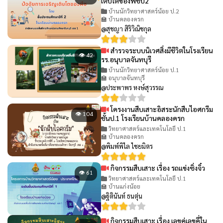
เติบโตของพืชป2
บ้านนักวิทยาศาสตร์น้อย ป.2
🏫 บ้านคลองครก
@สุชญา สิริวิณิชกุล
สำรวจระบบนิเวศสิ่งมีชีวิตในโรงเรียน
👁 42
รร.อนุบาลจันทบุรี
บ้านนักวิทยาศาสตร์น้อย ป.1
🏫 อนุบาลจันทบุรี
@ประพาพร หงษ์สุวรรณ
โครงงานสืบเสาะอิสระนักสืบไอศกรีม
👁 104
ชั้นป.1 โรงเรียนบ้านคลองครก
วิทยาศาสตร์และเทคโนโลยี ป.1
🏫 บ้านคลองครก
@พิมพ์พิไล ไชยมิตร
กิจกรรมสืบเสาะ เรื่อง รถแข่งซิ่งจิ๋ว
👁 61
วิทยาศาสตร์และเทคโนโลยี ป.1
🏫 บ้านแก่งน้อย
@ฐิตินันท์ ธนตุ่น
กิจกรรมสืบเสาะ เรื่อง เลขคู่เลขคี่ใน