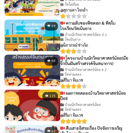
🏫 วัดไผ่ล้อม
@สุกานดา ใจกล้า
ความลับของพืชดอก & พืชใบ
👁 69
โรงเรียนวัดเนินยาง
บ้านนักวิทยาศาสตร์น้อย ป.2
🏫 วัดเนินยาง
@นิภาภรณ์ ช่างไถ
โครงงานบ้านนักวิทยาศาสตร์น้อย(มือ
👁 89
จิ๋วปั้นฝันสร้างสรรค์จินตนาการ)
บ้านนักวิทยาศาสตร์น้อย อ.2
🏫 วัดท่าแคลง
@สิริมา ทิมเวช
ผลการทดลองบ้านวิทยาศาสตร์น้อย
👁 115
ปี68
บ้านนักวิทยาศาสตร์น้อย
🏫 วัดท่าแคลง
@สิริมา ทิมเวช
สืบเสาะอิสระเรื่อง ปัจจัยการเจริญ
👁 62