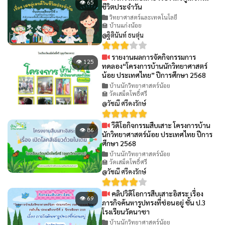
👁 65
ชีวิตประจำวัน
วิทยาศาสตร์และเทคโนโลยี
🏫 บ้านแก่งน้อย
@ฐิตินันท์ ธนตุ่น
รายงานผลการจัดกิจกรรมการ
👁 125
ทดลอง“โครงการบ้านนักวิทยาศาสตร์
น้อย ประเทศไทย” ปีการศึกษา 2568
บ้านนักวิทยาศาสตร์น้อย
🏫 วัดเสม็ดโพธิ์ศรี
@วัชณี ศรีคงรักษ์
วีดีโอกิจกรรมสืบเสาะ โครงการบ้าน
👁 86
นักวิทยาศาสตร์น้อย ประเทศไทย ปีการ
ศึกษา 2568
บ้านนักวิทยาศาสตร์น้อย
🏫 วัดเสม็ดโพธิ์ศรี
@วัชณี ศรีคงรักษ์
คลิปวิดีโอการสืบเสาะอิสระ เรื่อง
👁 69
ภารกิจค้นหารูปทรงที่ซ่อนอยู่ ชั้น ป.3
โรงเรียนวัดนาซา
บ้านนักวิทยาศาสตร์น้อย