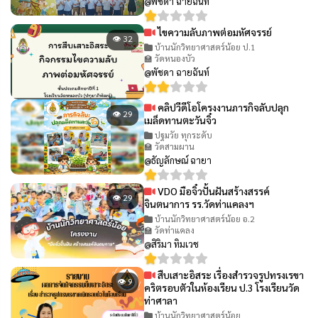
@พัชดา ฉายฉันท์
ไขความลับภาพต่อมหัศจรรย์
👁 32
บ้านนักวิทยาศาสตร์น้อย ป.1
🏫 วัดหนองบัว
@พัชดา ฉายฉันท์
คลิปวีดีโอโครงงานภารกิจลับปลุก
👁 29
เมล็ดทานตะวันจิ๋ว
ปฐมวัย ทุกระดับ
🏫 วัดสามผาน
@ธัญลักษณ์ ฉายา
VDO มือจิ๋วปั้นฝันสร้างสรรค์
👁 29
จินตนาการ รร.วัดท่าแคลงฯ
บ้านนักวิทยาศาสตร์น้อย อ.2
🏫 วัดท่าแคลง
@สิริมา ทิมเวช
สืบเสาะอิสระ เรื่องสำรวจรูปทรงเรขา
👁 9
คริตรอบตัวในห้องเรียน ป.3 โรงเรียนวัด
ท่าศาลา
บ้านนักวิทยาศาสตร์น้อย