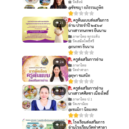
🏫 วัดสิงห์
@ชัชชญา อภิธรรมภูษิต
ครูต้นแบบส่งเสริมการ
👁 21
อ่าน ประจำปี ๒๕๖๙
นางสาวกนกพร ยืนนาน
ภาษาไทย ทุกระดับ
🏫 วัดเสม็ดโพธิ์ศรี
@กนกพร ยืนนาน
ครูส่งเสริมการอ่าน
👁 24
ภาษาไทย
🏫 วัดท่าศาลา
@อุษา ขมสนิท
ครูส่งเสริมการอ่าน
👁 38
นางสาวศศิลชา เนื่องโพธิ์
ภาษาไทย ป.1
🏫 วัดเขาน้อย
@เขมมิกา นีลมงคล
โรงเรียนส่งเสริมการ
👁 36
อ่านโรงเรียนวัดท่าศาลา