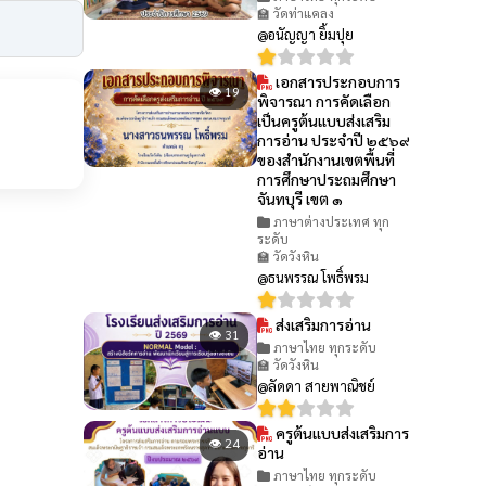
🏫 วัดท่าแคลง
@อนัญญา ยิ้มปุย
เอกสารประกอบการ
👁 19
พิจารณา การคัดเลือก
เป็นครูต้นแบบส่งเสริม
การอ่าน ประจำปี ๒๕๖๙
ของสำนักงานเขตพื้นที่
การศึกษาประถมศึกษา
จันทบุรี เขต ๑
ภาษาต่างประเทศ ทุก
ระดับ
🏫 วัดวังหิน
@ธนพรรณ โพธิ์พรม
ส่งเสริมการอ่าน
👁 31
ภาษาไทย ทุกระดับ
🏫 วัดวังหิน
@ลัดดา สายพาณิชย์
ครูต้นแบบส่งเสริมการ
👁 24
อ่าน
ภาษาไทย ทุกระดับ