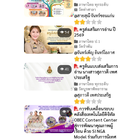
ภาษาไทย ทุกระดับ
🏫 วัดท่าศาลา
@สายสุณี จันทร์ขอนแก่น
ครูส่งเสริมการอ่าน ปี
👁 54
2569
ภาษาไทย ป.1
🏫 วัดรำพัน
@จันทร์เพ็ญ อินทร์โอภาศ
ครูต้นแบบส่งเสริมการ
👁 41
อ่าน นางสาวสุภาวดี เพศ
ประเสริฐ
ภาษาไทย ทุกระดับ
🏫 วัดบูรพาพิทยาราม
@สุภาวดี เพศประเสริฐ
การขับเคลื่อนระบบ
👁 9
คลังสื่อเทคโนโลยีดิจิทัล
OBEC Content Center
สู่การพัฒนาคุณภาพผู้
เรียน ด้วย SI NGA
Model ร่วมกับการนิเทศ