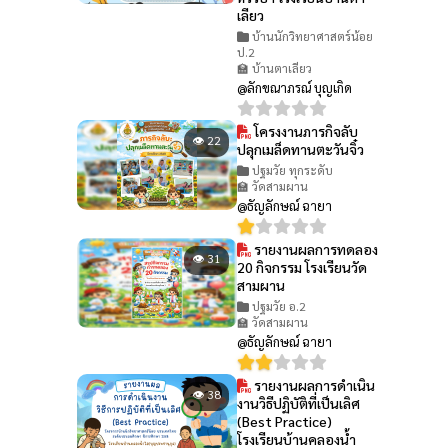
เลียว
บ้านนักวิทยาศาสตร์น้อย
ป.2
🏫 บ้านตาเลียว
@ลักขณาภรณ์ บุญเกิด
โครงงานภารกิจลับ
👁 22
ปลุกเมล็ดทานตะวันจิ๋ว
ปฐมวัย ทุกระดับ
🏫 วัดสามผาน
@ธัญลักษณ์ ฉายา
รายงานผลการทดลอง
👁 31
20 กิจกรรม โรงเรียนวัด
สามผาน
ปฐมวัย อ.2
🏫 วัดสามผาน
@ธัญลักษณ์ ฉายา
รายงานผลการดำเนิน
👁 38
งานวิธีปฏิบัติที่เป็นเลิศ
(Best Practice)
โรงเรียนบ้านคลองน้ำ