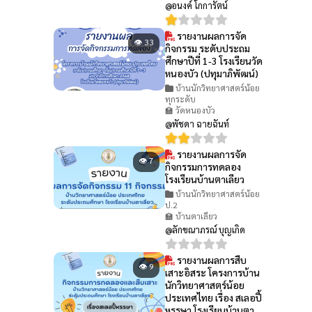
@อนงค์ โกการัตน์
รายงานผลการจัด
👁 33
กิจกรรม ระดับประถม
ศึกษาปีที่ 1-3 โรงเรียนวัด
หนองบัว (ปทุมาภิพัฒน์)
บ้านนักวิทยาศาสตร์น้อย
ทุกระดับ
🏫 วัดหนองบัว
@พัชดา ฉายฉันท์
รายงานผลการจัด
👁 7
กิจกรรมการทดลอง
โรงเรียนบ้านตาเลียว
บ้านนักวิทยาศาสตร์น้อย
ป.2
🏫 บ้านตาเลียว
@ลักขณาภรณ์ บุญเกิด
รายงานผลการสืบ
👁 9
เสาะอิสระ โครงการบ้าน
นักวิทยาศาสตร์น้อย
ประเทศไทย เรื่อง สเลอปี้
หรรษา โรงเรียนบ้านตา