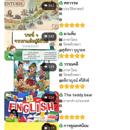
ศตวรรษ
👁 361
ประวัติศาสตร์
🏫
@
ผาแต้ม
👁 342
ภาษาไทย
🏫 วัดพลับพลา
@สุพัตรา บุญรอด
วรรณคดี
👁 339
ภาษาไทย
🏫 วัดพลับพลา
@อติกาญจน์ ศรีสังข์
The teddy bear
👁 326
ภาษาต่างประเทศ
🏫
@
การคูณทศนิยม
👁 317