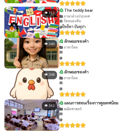
The teddy bear
👁 312
ภาษาต่างประเทศ
🏫 วัดหนองคัน
@ปิยธิดา บันทุปา
ลักษณะของคำ
👁 340
ภาษาไทย
🏫
@
ลักษณะของคำ
👁 308
ภาษาไทย
🏫
@
แผนการสอนเรื่องการคูณทศนิยม
👁 362
คณิตศาสตร์
🏫
@