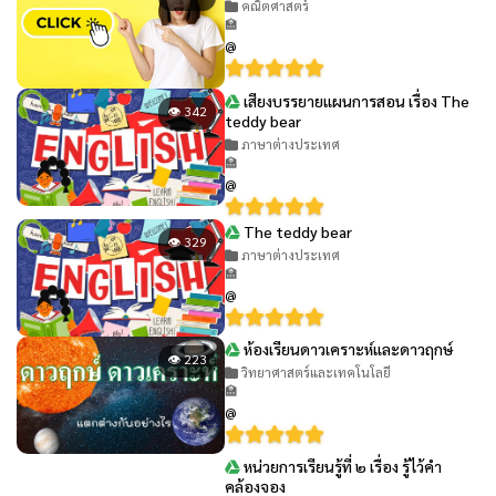
คณิตศาสตร์
🏫
@
เสียงบรรยายแผนการสอน เรื่อง The
👁 342
teddy bear
ภาษาต่างประเทศ
🏫
@
The teddy bear
👁 329
ภาษาต่างประเทศ
🏫
@
ห้องเรียนดาวเคราะห์และดาวฤกษ์
👁 223
วิทยาศาสตร์และเทคโนโลยี
🏫
@
หน่วยการเรียนรู้ที่ ๒ เรื่อง รู้ไว้คำ
👁 410
คล้องจอง