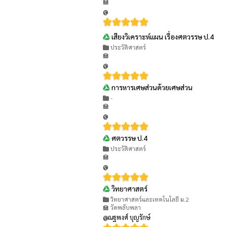
🏫
@
เสียงวิเคราะห์แผน เรื่องศตวรรษ ป.4
👁 196
ประวัติศาสตร์
🏫
@
การหารเศษส่วนด้วยเศษส่วน
👁 133
-
🏫
@
ศตวรรษ ป.4
👁 214
ประวัติศาสตร์
🏫
@
วิทยาศาสตร์
👁 340
วิทยาศาสตร์และเทคโนโลยี ม.2
🏫 วัดพลับพลา
@ณฐพงศ์ บุญรักษ์