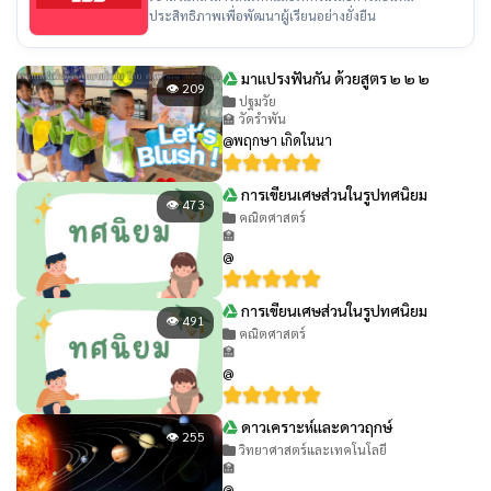
ประสิทธิภาพเพื่อพัฒนาผู้เรียนอย่างยั่งยืน
มาแปรงฟันกัน ด้วยสูตร ๒ ๒ ๒
👁 209
ปฐมวัย
🏫 วัดรำพัน
@พฤกษา เกิดในนา
การเขียนเศษส่วนในรูปทศนิยม
👁 473
คณิตศาสตร์
🏫
@
การเขียนเศษส่วนในรูปทศนิยม
👁 491
คณิตศาสตร์
🏫
@
ดาวเคราะห์และดาวฤกษ์
👁 255
วิทยาศาสตร์และเทคโนโลยี
🏫
@