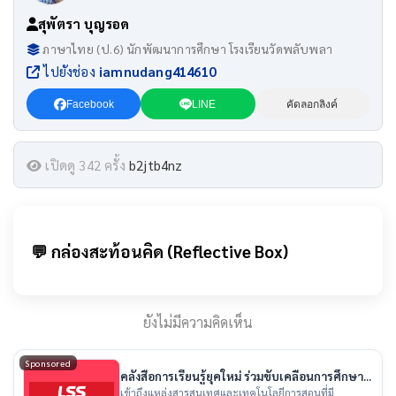
สุพัตรา บุญรอด
ภาษาไทย (ป.6) นักพัฒนาการศึกษา โรงเรียนวัดพลับพลา
ไปยังช่อง
iamnudang414610
Facebook
LINE
คัดลอกลิงค์
เปิดดู 342 ครั้ง
b2jtb4nz
💬 กล่องสะท้อนคิด (Reflective Box)
ยังไม่มีความคิดเห็น
Sponsored
คลังสื่อการเรียนรู้ยุคใหม่ ร่วมขับเคลื่อนการศึกษา
ไทย
เข้าถึงแหล่งสารสนเทศและเทคโนโลยีการสอนที่มี