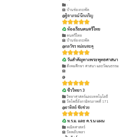
-
🏫 บ้านช่องกะพัด
@ฐิตาภรณ์ นึกเจริญ
ห้องเรียนดนตรีไทย
👁 439
ดนตรีไทย
🏫 บ้านช่องกะพัด
@กลวัชร หม่อนตะคุ
วันสำคัญทางพระพุทธศาสนา
👁 331
สังคมศึกษา ศาสนา และวัฒนธรรม
🏫
@
ชีววิทยา 3
👁 375
วิทยาศาสตร์และเทคโนโลยี
🏫 วัดโพธิ์ลังกามิตรภาพที่ 171
@อาทิตย์ ชัยช่วย
ห.ร.ม. และ ค.ร.น แผน
👁 287
คณิตศาสตร์
🏫 วัดพลับพลา