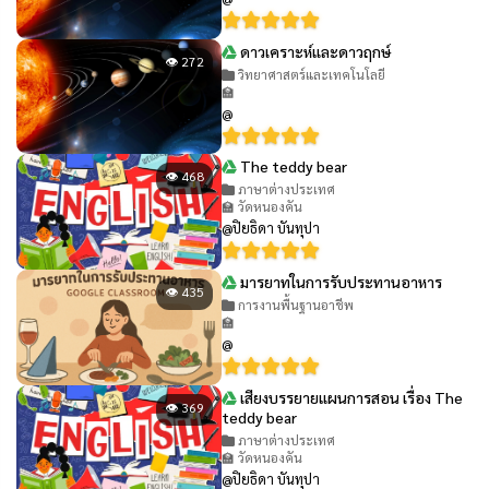
ดาวเคราะห์และดาวฤกษ์
👁 272
วิทยาศาสตร์และเทคโนโลยี
🏫
@
The teddy bear
👁 468
ภาษาต่างประเทศ
🏫 วัดหนองคัน
@ปิยธิดา บันทุปา
มารยาทในการรับประทานอาหาร
👁 435
การงานพื้นฐานอาชีพ
🏫
@
เสียงบรรยายแผนการสอน เรื่อง The
👁 369
teddy bear
ภาษาต่างประเทศ
🏫 วัดหนองคัน
@ปิยธิดา บันทุปา