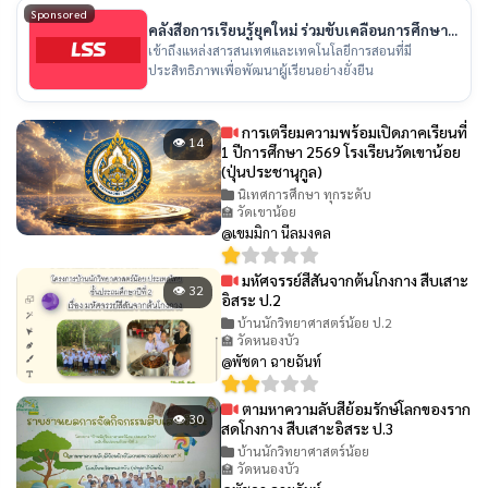
Sponsored
คลังสื่อการเรียนรู้ยุคใหม่ ร่วมขับเคลื่อนการศึกษา
ไทย
เข้าถึงแหล่งสารสนเทศและเทคโนโลยีการสอนที่มี
ประสิทธิภาพเพื่อพัฒนาผู้เรียนอย่างยั่งยืน
การเตรียมความพร้อมเปิดภาคเรียนที่
👁 14
1 ปีการศึกษา 2569 โรงเรียนวัดเขาน้อย
(ปุ่นประชานุกูล)
นิเทศการศึกษา ทุกระดับ
🏫 วัดเขาน้อย
@เขมมิกา นีลมงคล
มหัศจรรย์สีสันจากต้นโกงกาง สืบเสาะ
👁 32
อิสระ ป.2
บ้านนักวิทยาศาสตร์น้อย ป.2
🏫 วัดหนองบัว
@พัชดา ฉายฉันท์
ตามหาความลับสีย้อมรักษ์โลกของราก
👁 30
สดโกงกาง สืบเสาะอิสระ ป.3
บ้านนักวิทยาศาสตร์น้อย
🏫 วัดหนองบัว