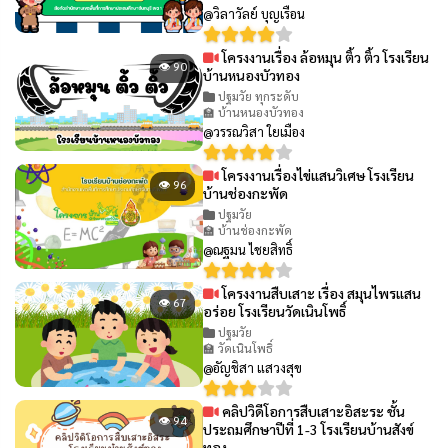
@วิลาวัลย์ บุญเรือน
โครงงานเรื่อง ล้อหมุน ติ้ว ติ้ว โรงเรียน
👁 90
บ้านหนองบัวทอง
ปฐมวัย ทุกระดับ
🏫 บ้านหนองบัวทอง
@วรรณวิสา ใยเมือง
โครงงานเรื่องไข่แสนวิเศษ โรงเรียน
👁 96
บ้านช่องกะพัด
ปฐมวัย
🏫 บ้านช่องกะพัด
@ณฐมน ไชยสิทธิ์
โครงงานสืบเสาะ เรื่อง สมุนไพรแสน
👁 67
อร่อย โรงเรียนวัดเนินโพธิ์
ปฐมวัย
🏫 วัดเนินโพธิ์
@อัญชิสา แสวงสุข
คลิปวิดีโอการสืบเสาะอิสะระ ชั้น
👁 94
ประถมศึกษาปีที่ 1-3 โรงเรียนบ้านสังข์
ทอง