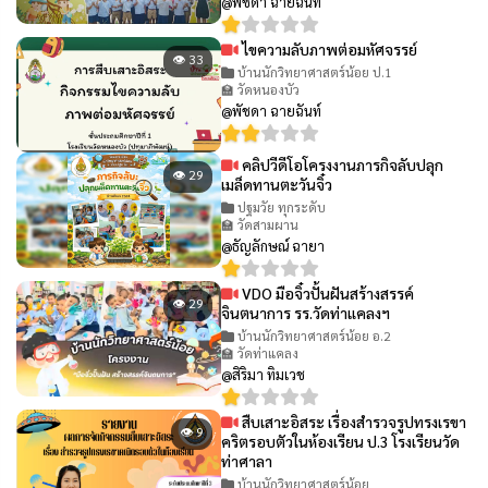
@พัชดา ฉายฉันท์
ไขความลับภาพต่อมหัศจรรย์
👁 33
บ้านนักวิทยาศาสตร์น้อย ป.1
🏫 วัดหนองบัว
@พัชดา ฉายฉันท์
คลิปวีดีโอโครงงานภารกิจลับปลุก
👁 29
เมล็ดทานตะวันจิ๋ว
ปฐมวัย ทุกระดับ
🏫 วัดสามผาน
@ธัญลักษณ์ ฉายา
VDO มือจิ๋วปั้นฝันสร้างสรรค์
👁 29
จินตนาการ รร.วัดท่าแคลงฯ
บ้านนักวิทยาศาสตร์น้อย อ.2
🏫 วัดท่าแคลง
@สิริมา ทิมเวช
สืบเสาะอิสระ เรื่องสำรวจรูปทรงเรขา
👁 9
คริตรอบตัวในห้องเรียน ป.3 โรงเรียนวัด
ท่าศาลา
บ้านนักวิทยาศาสตร์น้อย