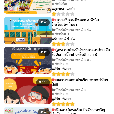
🏫 วัดไผ่ล้อม
@สุกานดา ใจกล้า
ความลับของพืชดอก & พืชใบ
👁 69
โรงเรียนวัดเนินยาง
บ้านนักวิทยาศาสตร์น้อย ป.2
🏫 วัดเนินยาง
@นิภาภรณ์ ช่างไถ
โครงงานบ้านนักวิทยาศาสตร์น้อย(มือ
👁 89
จิ๋วปั้นฝันสร้างสรรค์จินตนาการ)
บ้านนักวิทยาศาสตร์น้อย อ.2
🏫 วัดท่าแคลง
@สิริมา ทิมเวช
ผลการทดลองบ้านวิทยาศาสตร์น้อย
👁 115
ปี68
บ้านนักวิทยาศาสตร์น้อย
🏫 วัดท่าแคลง
@สิริมา ทิมเวช
สืบเสาะอิสระเรื่อง ปัจจัยการเจริญ
👁 62