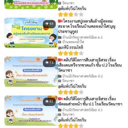
🏫 วัดนาซา
@พิมพ์ปวีณ์ ไชยริน
โครงงานสบู่เหลวส้มล้างมือหอม
👁 89
สะอาด โรงเรียนบ้านคลองน้ำใส(บุญ
ประชานุกูล)
บ้านนักวิทยาศาสตร์น้อย อ.2
🏫 บ้านคลองน้ำใส
@เกศินี ธรรมโชติ
คลิปวิดีโอการสืบเสาะอิสระ เรื่อง
👁 74
เสียงดนตรีจากขวดแก้ว ชั้น ป.2 โรงเรียน
วัดนาซา
บ้านนักวิทยาศาสตร์น้อย ป.2
🏫 วัดนาซา
@พิมพ์ปวีณ์ ไชยริน
คลิปวิดีโอการสืบเสาะอิสระ เรื่อง
👁 81
พัดลมส่ายหน้า ชั้น ป.1 โรงเรียนวัดนาซา
บ้านนักวิทยาศาสตร์น้อย ป.1
🏫 วัดนาซา
@พิมพ์ปวีณ์ ไชยริน