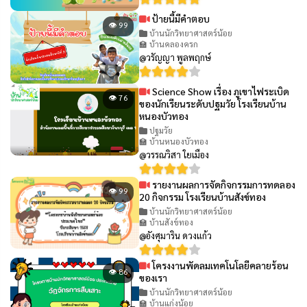
ป้ายนี้มีคำตอบ
👁 99
บ้านนักวิทยาศาสตร์น้อย
🏫 บ้านคลองครก
@วรัญญา พูลพฤกษ์
Science Show เรื่อง ภูเขาไฟระเบิด
👁 76
ของนักเรียนระดับปฐมวัย โรงเรียนบ้าน
หนองบัวทอง
ปฐมวัย
🏫 บ้านหนองบัวทอง
@วรรณวิสา ใยเมือง
รายงานผลการจัดกิจกรรมการทดลอง
👁 99
20 กิจกรรม โรงเรียนบ้านสังข์ทอง
บ้านนักวิทยาศาสตร์น้อย
🏫 บ้านสังข์ทอง
@อังศุมาริน ดวงแก้ว
โครงงานพัดลมเทคโนโลยีคลายร้อน
👁 86
ของเรา
บ้านนักวิทยาศาสตร์น้อย
🏫 บ้านแก่งน้อย