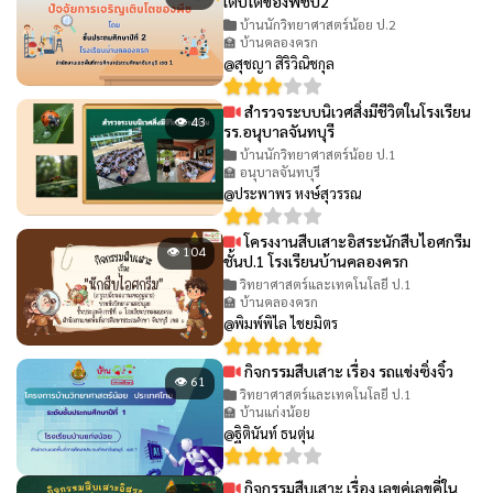
เติบโตของพืชป2
บ้านนักวิทยาศาสตร์น้อย ป.2
🏫 บ้านคลองครก
@สุชญา สิริวิณิชกุล
สำรวจระบบนิเวศสิ่งมีชีวิตในโรงเรียน
👁 43
รร.อนุบาลจันทบุรี
บ้านนักวิทยาศาสตร์น้อย ป.1
🏫 อนุบาลจันทบุรี
@ประพาพร หงษ์สุวรรณ
โครงงานสืบเสาะอิสระนักสืบไอศกรีม
👁 104
ชั้นป.1 โรงเรียนบ้านคลองครก
วิทยาศาสตร์และเทคโนโลยี ป.1
🏫 บ้านคลองครก
@พิมพ์พิไล ไชยมิตร
กิจกรรมสืบเสาะ เรื่อง รถแข่งซิ่งจิ๋ว
👁 61
วิทยาศาสตร์และเทคโนโลยี ป.1
🏫 บ้านแก่งน้อย
@ฐิตินันท์ ธนตุ่น
กิจกรรมสืบเสาะ เรื่อง เลขคู่เลขคี่ใน