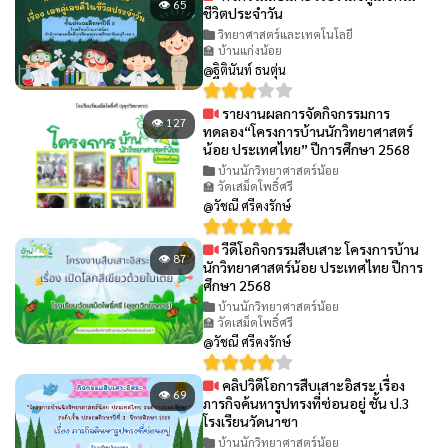
👁 65
ชีวิตประจำวัน
วิทยาศาสตร์และเทคโนโลยี
🏫 บ้านแก่งน้อย
@ฐิตินันท์ ธนตุ่น
รายงานผลการจัดกิจกรรมการ
👁 127
ทดลอง“โครงการบ้านนักวิทยาศาสตร์
น้อย ประเทศไทย” ปีการศึกษา 2568
บ้านนักวิทยาศาสตร์น้อย
🏫 วัดเสม็ดโพธิ์ศรี
@วัชณี ศรีคงรักษ์
วีดีโอกิจกรรมสืบเสาะ โครงการบ้าน
👁 87
นักวิทยาศาสตร์น้อย ประเทศไทย ปีการ
ศึกษา 2568
บ้านนักวิทยาศาสตร์น้อย
🏫 วัดเสม็ดโพธิ์ศรี
@วัชณี ศรีคงรักษ์
คลิปวิดีโอการสืบเสาะอิสระ เรื่อง
👁 69
ภารกิจค้นหารูปทรงที่ซ่อนอยู่ ชั้น ป.3
โรงเรียนวัดนาซา
บ้านนักวิทยาศาสตร์น้อย