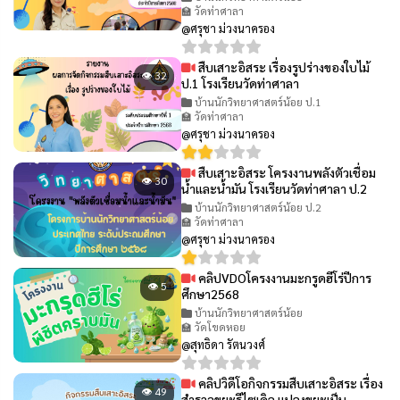
🏫 วัดท่าศาลา
@ศรุชา ม่วงนาครอง
สืบเสาะอิสระ เรื่องรูปร่างของใบไม้
👁 32
ป.1 โรงเรียนวัดท่าศาลา
บ้านนักวิทยาศาสตร์น้อย ป.1
🏫 วัดท่าศาลา
@ศรุชา ม่วงนาครอง
สืบเสาะอิสระ โครงงานพลังตัวเชื่อม
👁 30
น้ำและน้ำมัน โรงเรียนวัดท่าศาลา ป.2
บ้านนักวิทยาศาสตร์น้อย ป.2
🏫 วัดท่าศาลา
@ศรุชา ม่วงนาครอง
คลิปVDOโครงงานมะกรูดฮีโร่ปีการ
👁 5
ศึกษา2568
บ้านนักวิทยาศาสตร์น้อย
🏫 วัดโขดหอย
@สุทธิดา รัตนวงศ์
คลิปวิดีโอกิจกรรมสืบเสาะอิสระ เรื่อง
👁 49
สำรวจขยะรีไซเคิล แปลงขยะเป็น