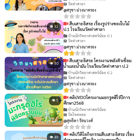
🏫 วัดท่าศาลา
@ศรุชา ม่วงนาครอง
สืบเสาะอิสระ เรื่องรูปร่างของใบไม้
👁 32
ป.1 โรงเรียนวัดท่าศาลา
บ้านนักวิทยาศาสตร์น้อย ป.1
🏫 วัดท่าศาลา
@ศรุชา ม่วงนาครอง
สืบเสาะอิสระ โครงงานพลังตัวเชื่อม
👁 30
น้ำและน้ำมัน โรงเรียนวัดท่าศาลา ป.2
บ้านนักวิทยาศาสตร์น้อย ป.2
🏫 วัดท่าศาลา
@ศรุชา ม่วงนาครอง
คลิปVDOโครงงานมะกรูดฮีโร่ปีการ
👁 5
ศึกษา2568
บ้านนักวิทยาศาสตร์น้อย
🏫 วัดโขดหอย
@สุทธิดา รัตนวงศ์
คลิปวิดีโอกิจกรรมสืบเสาะอิสระ เรื่อง
👁 49
สำรวจขยะรีไซเคิล แปลงขยะเป็น