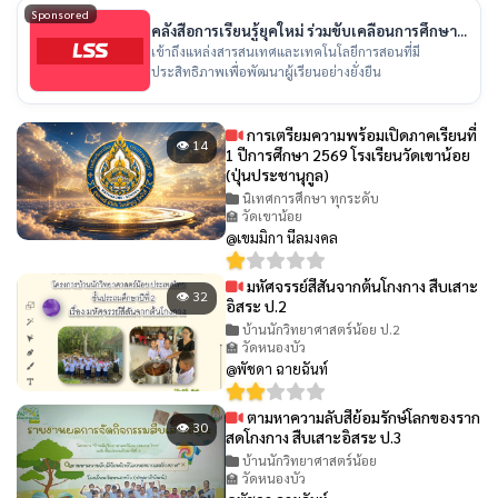
Sponsored
คลังสื่อการเรียนรู้ยุคใหม่ ร่วมขับเคลื่อนการศึกษา
ไทย
เข้าถึงแหล่งสารสนเทศและเทคโนโลยีการสอนที่มี
ประสิทธิภาพเพื่อพัฒนาผู้เรียนอย่างยั่งยืน
การเตรียมความพร้อมเปิดภาคเรียนที่
👁 14
1 ปีการศึกษา 2569 โรงเรียนวัดเขาน้อย
(ปุ่นประชานุกูล)
นิเทศการศึกษา ทุกระดับ
🏫 วัดเขาน้อย
@เขมมิกา นีลมงคล
มหัศจรรย์สีสันจากต้นโกงกาง สืบเสาะ
👁 32
อิสระ ป.2
บ้านนักวิทยาศาสตร์น้อย ป.2
🏫 วัดหนองบัว
@พัชดา ฉายฉันท์
ตามหาความลับสีย้อมรักษ์โลกของราก
👁 30
สดโกงกาง สืบเสาะอิสระ ป.3
บ้านนักวิทยาศาสตร์น้อย
🏫 วัดหนองบัว