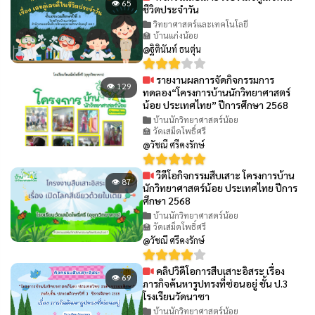
👁 65
ชีวิตประจำวัน
วิทยาศาสตร์และเทคโนโลยี
🏫 บ้านแก่งน้อย
@ฐิตินันท์ ธนตุ่น
รายงานผลการจัดกิจกรรมการ
👁 129
ทดลอง“โครงการบ้านนักวิทยาศาสตร์
น้อย ประเทศไทย” ปีการศึกษา 2568
บ้านนักวิทยาศาสตร์น้อย
🏫 วัดเสม็ดโพธิ์ศรี
@วัชณี ศรีคงรักษ์
วีดีโอกิจกรรมสืบเสาะ โครงการบ้าน
👁 87
นักวิทยาศาสตร์น้อย ประเทศไทย ปีการ
ศึกษา 2568
บ้านนักวิทยาศาสตร์น้อย
🏫 วัดเสม็ดโพธิ์ศรี
@วัชณี ศรีคงรักษ์
คลิปวิดีโอการสืบเสาะอิสระ เรื่อง
👁 69
ภารกิจค้นหารูปทรงที่ซ่อนอยู่ ชั้น ป.3
โรงเรียนวัดนาซา
บ้านนักวิทยาศาสตร์น้อย