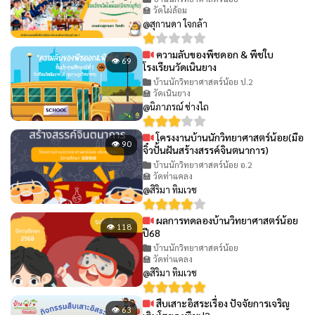
🏫 วัดไผ่ล้อม
@สุกานดา ใจกล้า
ความลับของพืชดอก & พืชใบ
👁 69
โรงเรียนวัดเนินยาง
บ้านนักวิทยาศาสตร์น้อย ป.2
🏫 วัดเนินยาง
@นิภาภรณ์ ช่างไถ
โครงงานบ้านนักวิทยาศาสตร์น้อย(มือ
👁 90
จิ๋วปั้นฝันสร้างสรรค์จินตนาการ)
บ้านนักวิทยาศาสตร์น้อย อ.2
🏫 วัดท่าแคลง
@สิริมา ทิมเวช
ผลการทดลองบ้านวิทยาศาสตร์น้อย
👁 118
ปี68
บ้านนักวิทยาศาสตร์น้อย
🏫 วัดท่าแคลง
@สิริมา ทิมเวช
สืบเสาะอิสระเรื่อง ปัจจัยการเจริญ
👁 63