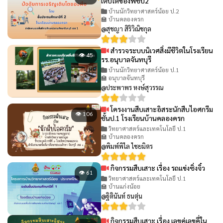
เติบโตของพืชป2
บ้านนักวิทยาศาสตร์น้อย ป.2
🏫 บ้านคลองครก
@สุชญา สิริวิณิชกุล
สำรวจระบบนิเวศสิ่งมีชีวิตในโรงเรียน
👁 45
รร.อนุบาลจันทบุรี
บ้านนักวิทยาศาสตร์น้อย ป.1
🏫 อนุบาลจันทบุรี
@ประพาพร หงษ์สุวรรณ
โครงงานสืบเสาะอิสระนักสืบไอศกรีม
👁 106
ชั้นป.1 โรงเรียนบ้านคลองครก
วิทยาศาสตร์และเทคโนโลยี ป.1
🏫 บ้านคลองครก
@พิมพ์พิไล ไชยมิตร
กิจกรรมสืบเสาะ เรื่อง รถแข่งซิ่งจิ๋ว
👁 61
วิทยาศาสตร์และเทคโนโลยี ป.1
🏫 บ้านแก่งน้อย
@ฐิตินันท์ ธนตุ่น
กิจกรรมสืบเสาะ เรื่อง เลขคู่เลขคี่ใน