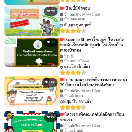
ป้ายนี้มีคำตอบ
👁 99
บ้านนักวิทยาศาสตร์น้อย
🏫 บ้านคลองครก
@วรัญญา พูลพฤกษ์
Science Show เรื่อง ภูเขาไฟระเบิด
👁 77
ของนักเรียนระดับปฐมวัย โรงเรียนบ้าน
หนองบัวทอง
ปฐมวัย
🏫 บ้านหนองบัวทอง
@วรรณวิสา ใยเมือง
รายงานผลการจัดกิจกรรมการทดลอง
👁 100
20 กิจกรรม โรงเรียนบ้านสังข์ทอง
บ้านนักวิทยาศาสตร์น้อย
🏫 บ้านสังข์ทอง
@อังศุมาริน ดวงแก้ว
โครงงานพัดลมเทคโนโลยีคลายร้อน
👁 86
ของเรา
บ้านนักวิทยาศาสตร์น้อย
🏫 บ้านแก่งน้อย