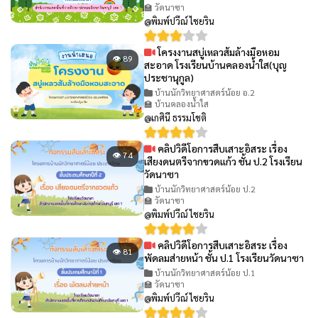
🏫 วัดนาซา
@พิมพ์ปวีณ์ ไชยริน
โครงงานสบู่เหลวส้มล้างมือหอม
👁 89
สะอาด โรงเรียนบ้านคลองน้ำใส(บุญ
ประชานุกูล)
บ้านนักวิทยาศาสตร์น้อย อ.2
🏫 บ้านคลองน้ำใส
@เกศินี ธรรมโชติ
คลิปวิดีโอการสืบเสาะอิสระ เรื่อง
👁 74
เสียงดนตรีจากขวดแก้ว ชั้น ป.2 โรงเรียน
วัดนาซา
บ้านนักวิทยาศาสตร์น้อย ป.2
🏫 วัดนาซา
@พิมพ์ปวีณ์ ไชยริน
คลิปวิดีโอการสืบเสาะอิสระ เรื่อง
👁 81
พัดลมส่ายหน้า ชั้น ป.1 โรงเรียนวัดนาซา
บ้านนักวิทยาศาสตร์น้อย ป.1
🏫 วัดนาซา
@พิมพ์ปวีณ์ ไชยริน