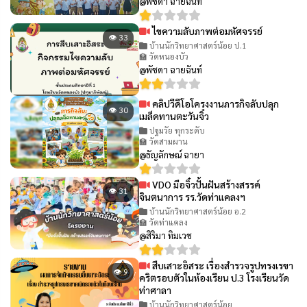
@พัชดา ฉายฉันท์
ไขความลับภาพต่อมหัศจรรย์
👁 33
บ้านนักวิทยาศาสตร์น้อย ป.1
🏫 วัดหนองบัว
@พัชดา ฉายฉันท์
คลิปวีดีโอโครงงานภารกิจลับปลุก
👁 30
เมล็ดทานตะวันจิ๋ว
ปฐมวัย ทุกระดับ
🏫 วัดสามผาน
@ธัญลักษณ์ ฉายา
VDO มือจิ๋วปั้นฝันสร้างสรรค์
👁 31
จินตนาการ รร.วัดท่าแคลงฯ
บ้านนักวิทยาศาสตร์น้อย อ.2
🏫 วัดท่าแคลง
@สิริมา ทิมเวช
สืบเสาะอิสระ เรื่องสำรวจรูปทรงเรขา
👁 9
คริตรอบตัวในห้องเรียน ป.3 โรงเรียนวัด
ท่าศาลา
บ้านนักวิทยาศาสตร์น้อย