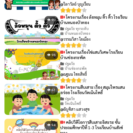
@วิลาวัลย์ บุญเรือน
โครงงานเรื่อง ล้อหมุน ติ้ว ติ้ว โรงเรียน
👁 90
บ้านหนองบัวทอง
ปฐมวัย ทุกระดับ
🏫 บ้านหนองบัวทอง
@วรรณวิสา ใยเมือง
โครงงานเรื่องไข่แสนวิเศษ โรงเรียน
👁 98
บ้านช่องกะพัด
ปฐมวัย
🏫 บ้านช่องกะพัด
@ณฐมน ไชยสิทธิ์
โครงงานสืบเสาะ เรื่อง สมุนไพรแสน
👁 67
อร่อย โรงเรียนวัดเนินโพธิ์
ปฐมวัย
🏫 วัดเนินโพธิ์
@อัญชิสา แสวงสุข
คลิปวิดีโอการสืบเสาะอิสะระ ชั้น
👁 94
ประถมศึกษาปีที่ 1-3 โรงเรียนบ้านสังข์
ทอง