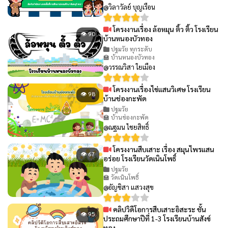
@วิลาวัลย์ บุญเรือน
โครงงานเรื่อง ล้อหมุน ติ้ว ติ้ว โรงเรียน
👁 90
บ้านหนองบัวทอง
ปฐมวัย ทุกระดับ
🏫 บ้านหนองบัวทอง
@วรรณวิสา ใยเมือง
โครงงานเรื่องไข่แสนวิเศษ โรงเรียน
👁 98
บ้านช่องกะพัด
ปฐมวัย
🏫 บ้านช่องกะพัด
@ณฐมน ไชยสิทธิ์
โครงงานสืบเสาะ เรื่อง สมุนไพรแสน
👁 67
อร่อย โรงเรียนวัดเนินโพธิ์
ปฐมวัย
🏫 วัดเนินโพธิ์
@อัญชิสา แสวงสุข
คลิปวิดีโอการสืบเสาะอิสะระ ชั้น
👁 95
ประถมศึกษาปีที่ 1-3 โรงเรียนบ้านสังข์
ทอง