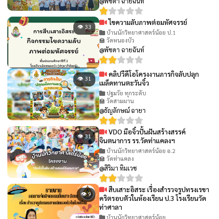
@พัชดา ฉายฉันท์
ไขความลับภาพต่อมหัศจรรย์
👁 33
บ้านนักวิทยาศาสตร์น้อย ป.1
🏫 วัดหนองบัว
@พัชดา ฉายฉันท์
คลิปวีดีโอโครงงานภารกิจลับปลุก
👁 31
เมล็ดทานตะวันจิ๋ว
ปฐมวัย ทุกระดับ
🏫 วัดสามผาน
@ธัญลักษณ์ ฉายา
VDO มือจิ๋วปั้นฝันสร้างสรรค์
👁 31
จินตนาการ รร.วัดท่าแคลงฯ
บ้านนักวิทยาศาสตร์น้อย อ.2
🏫 วัดท่าแคลง
@สิริมา ทิมเวช
สืบเสาะอิสระ เรื่องสำรวจรูปทรงเรขา
👁 9
คริตรอบตัวในห้องเรียน ป.3 โรงเรียนวัด
ท่าศาลา
บ้านนักวิทยาศาสตร์น้อย