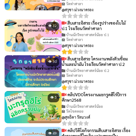
🏫 วัดท่าศาลา
@ศรุชา ม่วงนาครอง
สืบเสาะอิสระ เรื่องรูปร่างของใบไม้
👁 32
ป.1 โรงเรียนวัดท่าศาลา
บ้านนักวิทยาศาสตร์น้อย ป.1
🏫 วัดท่าศาลา
@ศรุชา ม่วงนาครอง
สืบเสาะอิสระ โครงงานพลังตัวเชื่อม
👁 30
น้ำและน้ำมัน โรงเรียนวัดท่าศาลา ป.2
บ้านนักวิทยาศาสตร์น้อย ป.2
🏫 วัดท่าศาลา
@ศรุชา ม่วงนาครอง
คลิปVDOโครงงานมะกรูดฮีโร่ปีการ
👁 5
ศึกษา2568
บ้านนักวิทยาศาสตร์น้อย
🏫 วัดโขดหอย
@สุทธิดา รัตนวงศ์
คลิปวิดีโอกิจกรรมสืบเสาะอิสระ เรื่อง
👁 49
สำรวจขยะรีไซเคิล แปลงขยะเป็น