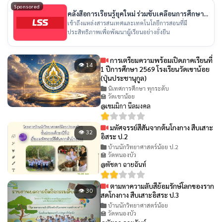
Sponsored
คลังสื่อการเรียนรู้ยุคใหม่ ร่วมขับเคลื่อนการศึกษา
ไทย
เข้าถึงแหล่งสารสนเทศและเทคโนโลยีการสอนที่มี
ประสิทธิภาพเพื่อพัฒนาผู้เรียนอย่างยั่งยืน
การเตรียมความพร้อมเปิดภาคเรียนที่
👁 14
1 ปีการศึกษา 2569 โรงเรียนวัดเขาน้อย
(ปุ่นประชานุกูล)
นิเทศการศึกษา ทุกระดับ
🏫 วัดเขาน้อย
@เขมมิกา นีลมงคล
มหัศจรรย์สีสันจากต้นโกงกาง สืบเสาะ
👁 32
อิสระ ป.2
บ้านนักวิทยาศาสตร์น้อย ป.2
🏫 วัดหนองบัว
@พัชดา ฉายฉันท์
ตามหาความลับสีย้อมรักษ์โลกของราก
👁 30
สดโกงกาง สืบเสาะอิสระ ป.3
บ้านนักวิทยาศาสตร์น้อย
🏫 วัดหนองบัว