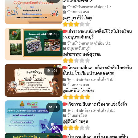
เติบโตของพืชป2
บ้านนักวิทยาศาสตร์น้อย ป.2
🏫 บ้านคลองครก
@สุชญา สิริวิณิชกุล
สำรวจระบบนิเวศสิ่งมีชีวิตในโรงเรียน
👁 45
รร.อนุบาลจันทบุรี
บ้านนักวิทยาศาสตร์น้อย ป.1
🏫 อนุบาลจันทบุรี
@ประพาพร หงษ์สุวรรณ
โครงงานสืบเสาะอิสระนักสืบไอศกรีม
👁 106
ชั้นป.1 โรงเรียนบ้านคลองครก
วิทยาศาสตร์และเทคโนโลยี ป.1
🏫 บ้านคลองครก
@พิมพ์พิไล ไชยมิตร
กิจกรรมสืบเสาะ เรื่อง รถแข่งซิ่งจิ๋ว
👁 61
วิทยาศาสตร์และเทคโนโลยี ป.1
🏫 บ้านแก่งน้อย
@ฐิตินันท์ ธนตุ่น
กิจกรรมสืบเสาะ เรื่อง เลขคู่เลขคี่ใน