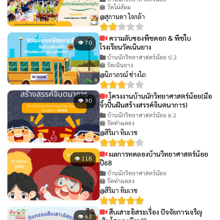
🏫 วัดไผ่ล้อม
@สุกานดา ใจกล้า
ความลับของพืชดอก & พืชใบ
👁 70
โรงเรียนวัดเนินยาง
บ้านนักวิทยาศาสตร์น้อย ป.2
🏫 วัดเนินยาง
@นิภาภรณ์ ช่างไถ
โครงงานบ้านนักวิทยาศาสตร์น้อย(มือ
👁 90
จิ๋วปั้นฝันสร้างสรรค์จินตนาการ)
บ้านนักวิทยาศาสตร์น้อย อ.2
🏫 วัดท่าแคลง
@สิริมา ทิมเวช
ผลการทดลองบ้านวิทยาศาสตร์น้อย
👁 118
ปี68
บ้านนักวิทยาศาสตร์น้อย
🏫 วัดท่าแคลง
@สิริมา ทิมเวช
สืบเสาะอิสระเรื่อง ปัจจัยการเจริญ
👁 63