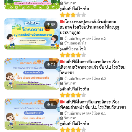
🏫 วัดนาซา
@พิมพ์ปวีณ์ ไชยริน
โครงงานสบู่เหลวส้มล้างมือหอม
👁 89
สะอาด โรงเรียนบ้านคลองน้ำใส(บุญ
ประชานุกูล)
บ้านนักวิทยาศาสตร์น้อย อ.2
🏫 บ้านคลองน้ำใส
@เกศินี ธรรมโชติ
คลิปวิดีโอการสืบเสาะอิสระ เรื่อง
👁 74
เสียงดนตรีจากขวดแก้ว ชั้น ป.2 โรงเรียน
วัดนาซา
บ้านนักวิทยาศาสตร์น้อย ป.2
🏫 วัดนาซา
@พิมพ์ปวีณ์ ไชยริน
คลิปวิดีโอการสืบเสาะอิสระ เรื่อง
👁 81
พัดลมส่ายหน้า ชั้น ป.1 โรงเรียนวัดนาซา
บ้านนักวิทยาศาสตร์น้อย ป.1
🏫 วัดนาซา
@พิมพ์ปวีณ์ ไชยริน