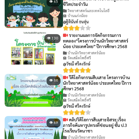
👁 65
ชีวิตประจำวัน
วิทยาศาสตร์และเทคโนโลยี
🏫 บ้านแก่งน้อย
@ฐิตินันท์ ธนตุ่น
รายงานผลการจัดกิจกรรมการ
👁 130
ทดลอง“โครงการบ้านนักวิทยาศาสตร์
น้อย ประเทศไทย” ปีการศึกษา 2568
บ้านนักวิทยาศาสตร์น้อย
🏫 วัดเสม็ดโพธิ์ศรี
@วัชณี ศรีคงรักษ์
วีดีโอกิจกรรมสืบเสาะ โครงการบ้าน
👁 88
นักวิทยาศาสตร์น้อย ประเทศไทย ปีการ
ศึกษา 2568
บ้านนักวิทยาศาสตร์น้อย
🏫 วัดเสม็ดโพธิ์ศรี
@วัชณี ศรีคงรักษ์
คลิปวิดีโอการสืบเสาะอิสระ เรื่อง
👁 69
ภารกิจค้นหารูปทรงที่ซ่อนอยู่ ชั้น ป.3
โรงเรียนวัดนาซา
บ้านนักวิทยาศาสตร์น้อย