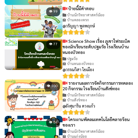
ป้ายนี้มีคำตอบ
👁 99
บ้านนักวิทยาศาสตร์น้อย
🏫 บ้านคลองครก
@วรัญญา พูลพฤกษ์
Science Show เรื่อง ภูเขาไฟระเบิด
👁 77
ของนักเรียนระดับปฐมวัย โรงเรียนบ้าน
หนองบัวทอง
ปฐมวัย
🏫 บ้านหนองบัวทอง
@วรรณวิสา ใยเมือง
รายงานผลการจัดกิจกรรมการทดลอง
👁 100
20 กิจกรรม โรงเรียนบ้านสังข์ทอง
บ้านนักวิทยาศาสตร์น้อย
🏫 บ้านสังข์ทอง
@อังศุมาริน ดวงแก้ว
โครงงานพัดลมเทคโนโลยีคลายร้อน
👁 86
ของเรา
บ้านนักวิทยาศาสตร์น้อย
🏫 บ้านแก่งน้อย