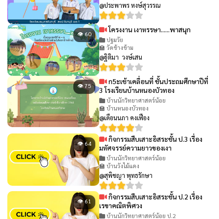
@ประพาพร หงษ์สุวรรณ
โครงงาน เงาหรรษา......พาสนุก
👁 60
ปฐมวัย
🏫 วัดช้างข้าม
@ฐิติมา วงษ์เสน
ก5ะเช้าเคลื่อนที่ ชั้นประถมศึกษาปีที่
👁 75
3 โรงเรียนบ้านหนองบัวทอง
บ้านนักวิทยาศาสตร์น้อย
🏫 บ้านหนองบัวทอง
@เดือนนภา คงเฟือง
กิจกรรมสืบเสาะอิสระชั้น ป.3 เรื่อง
👁 64
มหัศจรรย์ความยาวของเงา
บ้านนักวิทยาศาสตร์น้อย
🏫 บ้านวังไม้แดง
@สุพิชญา พุทธรักษา
กิจกรรมสืบเสาะอิสระชั้น ป.2 เรื่อง
👁 61
เรขาคณิตพิศวง
บ้านนักวิทยาศาสตร์น้อย ป.2