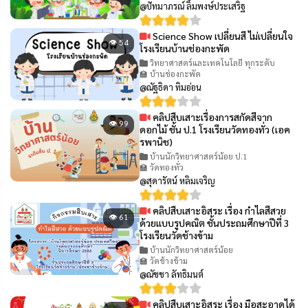
@ปัทมาภรณ์ ลิ้มพงษ์ประเสริฐ
Science Show เปลี่ยนสี ไม่เปลี่ยนใจ
👁 54
โรงเรียนบ้านช่องกะพัด
วิทยาศาสตร์และเทคโนโลยี ทุกระดับ
🏫 บ้านช่องกะพัด
@ณัฐธิดา ทิมอ่อน
คลิปสืบเสาะเรื่องการสกัดสีจาก
👁 99
ดอกไม้ ชั้น ป.1 โรงเรียนวัดทองทั่ว (เอค
รพานิช)
บ้านนักวิทยาศาสตร์น้อย ป.1
🏫 วัดทองทั่ว
@สุดารัตน์ หลิมเจริญ
คลิปสืบเสาะอิสระ เรื่อง กำไลสีสวย
👁 61
ด้วยแบบรูปคณิต ชั้นประถมศึกษาปีที่ 3
โรงเรียนวัดช้างข้าม
บ้านนักวิทยาศาสตร์น้อย
🏫 วัดช้างข้าม
@ณัชชา ลัทธิมนต์
คลิปสืบเสาะอิสระ เรื่อง มือสะอาดได้