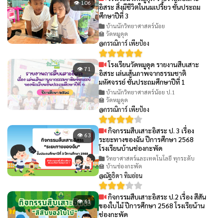
👁 106
อิสระ สิ่งมีชีวิตในนมเปรี้ยว ชั้นประถม
ศึกษาปีที่ 3
บ้านนักวิทยาศาสตร์น้อย
🏫 วัดหมูดุด
@กรรณิการ์ เพียป้อง
โรงเรียนวัดหมูดุด รายงานสืบเสาะ
👁 71
อิสระ เล่นเส้นภาพจากธรรมชาติ
มหัศจรรย์ ชั้นประถมศึกษาปีที่ 1
บ้านนักวิทยาศาสตร์น้อย ป.1
🏫 วัดหมูดุด
@กรรณิการ์ เพียป้อง
กิจกรรมสืบเสาะอิสระ ป. 3 เรื่อง
👁 63
ระยะทางของฉัน ปีการศึกษา 2568
โรงเรียนบ้านช่องกะพัด
วิทยาศาสตร์และเทคโนโลยี ทุกระดับ
🏫 บ้านช่องกะพัด
@ณัฐธิดา ทิมอ่อน
กิจกรรมสืบเสาะอิสระ ป.2 เรื่อง สีสัน
👁 61
ของใบไม้ ปีการศึกษา 2568 โรงเรียน้าน
ช่องกะพัด