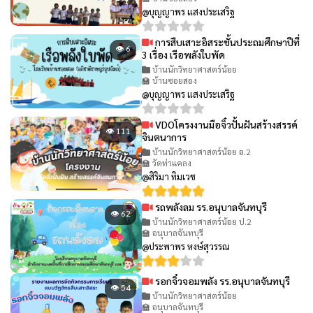
@บุญญาพร แสงประเสริฐ
การสืบเสาะอิสระชั้นประถมศึกษาปีที่
👁 6
3 เรื่อง เรือพลังใบพัด
บ้านนักวิทยาศาสตร์น้อย
🏫 บ้านซอยสอง
@บุญญาพร แสงประเสริฐ
VDOโครงงานมือจิ๋วปั้นฝันสร้างสรรค์
👁 111
จินตนาการ
บ้านนักวิทยาศาสตร์น้อย อ.2
🏫 วัดท่าแคลง
@สิริมา ทิมเวช
รถพลังลม รร.อนุบาลจันทบุรี
👁 62
บ้านนักวิทยาศาสตร์น้อย ป.2
🏫 อนุบาลจันทบุรี
@ประพาพร หงษ์สุวรรณ
รอกจิ๋วจอมพลัง รร.อนุบาลจันทบุรี
👁 54
บ้านนักวิทยาศาสตร์น้อย
🏫 อนุบาลจันทบุรี