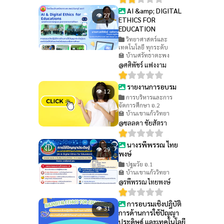
AI &amp; DIGITAL
👁 27
ETHICS FOR
EDUCATION
วิทยาศาสตร์และ
เทคโนโลยี ทุกระดับ
🏫 บ้านศรัทธาตะพง
@ศศิพัชร์ แฟงงาม
รายงานการอบรม
👁 12
การบริหารและการ
จัดการศึกษา อ.2
🏫 บ้านเขาแก้ววิทยา
@ชลลดา ชัยสัตรา
นางรพีพรรณ ไทย
👁 29
พงษ์
ปฐมวัย อ.1
🏫 บ้านเขาแก้ววิทยา
@รพีพรรณ ไทยพงษ์
การอบรมเชิงปฎิบัติ
👁 31
การด้านการใช้ปัญญา
ประดิษฐ์ และเทคโนโลยี