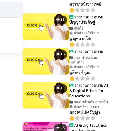
@วราภรณ์ เชาวโรจน์
รายงานการอบรม
👁 11
ปัญญาประดิษฐ์
ปฐมวัย
🏫 บ้านเขาแก้ววิทยา
@รัฐพล มาโสภา
รายงานการอบรม
👁 18
วิทยาศาสตร์และ
เทคโนโลยี
🏫 บ้านเขาแก้ววิทยา
@ธีรพงศ์ อุดม
รายงานการอบรม AI
👁 13
& Digital Ethics for
Educations
ผลงานส่วนตัว ทุกระดับ
🏫 บ้านศรัทธาตะพง
@สรรัตน์ เลิศธัญญา
AI & Digital Ethics
👁 28
for Educations