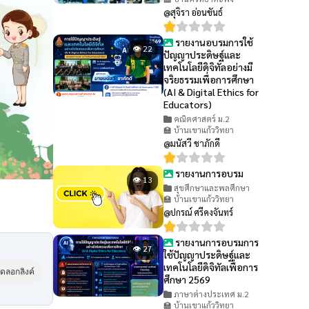
@สุจิรา อ่อนขันธ์
รายงานอบรมการใช้
👁 22
ปัญญาประดิษฐ์และ
เทคโนโลยีดิจิทัลอย่างมี
จริยธรรมเพื่อการศึกษา
(AI & Digital Ethics for
Educators)
คณิตศาสตร์ ม.2
🏫 บ้านเขาแก้ววิทยา
@มนัสวี ชาภักดี
รายงานการอบรม
👁 13
สุขศึกษาและพลศึกษา
🏫 บ้านเขาแก้ววิทยา
@ปกรณ์ ศรีคงจันทร์
รายงานการอบรมการ
👁 27
ใช้ปัญญาประดิษฐ์และ
เทคโนโลยีดิจิทัลเพื่อการ
ัดลอกลิงค์
ศึกษา 2569
ภาษาต่างประเทศ ม.2
🏫 บ้านเขาแก้ววิทยา