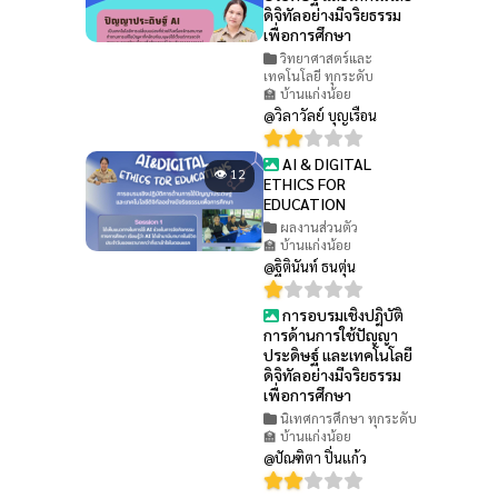
ดิจิทัลอย่างมีจริยธรรม
เพื่อการศึกษา
วิทยาศาสตร์และ
เทคโนโลยี ทุกระดับ
🏫 บ้านแก่งน้อย
@วิลาวัลย์ บุญเรือน
AI & DIGITAL
👁 12
ETHICS FOR
EDUCATION
ผลงานส่วนตัว
🏫 บ้านแก่งน้อย
@ฐิตินันท์ ธนตุ่น
การอบรมเชิงปฎิบัติ
👁 37
การด้านการใช้ปัญญา
ประดิษฐ์ และเทคโนโลยี
ดิจิทัลอย่างมีจริยธรรม
เพื่อการศึกษา
นิเทศการศึกษา ทุกระดับ
🏫 บ้านแก่งน้อย
@ปัณฑิตา ปิ่นแก้ว