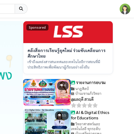
Sponsored
คลังสื่อการเรียนรู้ยุคใหม่ ร่วมขับเคลื่อนการ
ศึกษาไทย
เข้าถึงแหล่งสารสนเทศและเทคโนโลยีการสอนที่มี
ประสิทธิภาพเพื่อพัฒนาผู้เรียนอย่างยั่งยืน
รายงานการอบรม
👁 6
นาฏศิลป์
🏫 บ้านเขาแก้ววิทยา
@มลฤดี สวนดี
AI & Digital Ethics
👁 11
for Educations
วิทยาศาสตร์และ
เทคโนโลยี ทุกระดับ
🏫 บ้านศรัทธาตะพง