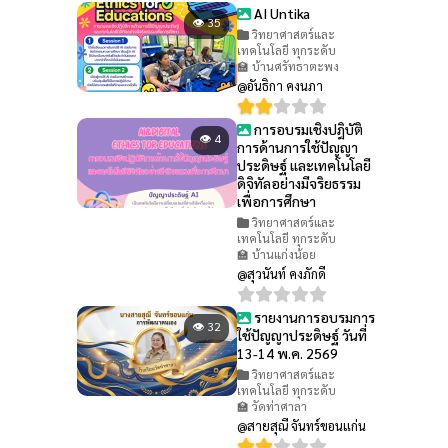
AI Untika
👁 35
วิทยาศาสตร์และ
เทคโนโลยี ทุกระดับ
🏫 บ้านศรัทธาตะพง
@อันธิกา คงนภา
การอบรมเชิงปฎิบัติ
👁 4
การด้านการใช้ปัญญา
ประดิษฐ์ และเทคโนโลยี
ดิจิทัลอย่างมีจริยธรรม
เพื่อการศึกษา
วิทยาศาสตร์และ
เทคโนโลยี ทุกระดับ
🏫 บ้านแก่งน้อย
@สุวนันท์ คงภักดี
รายงานการอบรมการ
👁 32
ใช้ปัญญาประดิษฐ์ วันที่
13-14 พ.ค. 2569
วิทยาศาสตร์และ
เทคโนโลยี ทุกระดับ
🏫 วัดท่าศาลา
@สายสุณี จันทร์ขอนแก่น