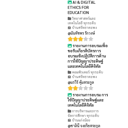
AI & DIGITAL
👁 51
ETHICS FOR
EDUCATION
วิทยาศาสตร์และ
เทคโนโลยี ทุกระดับ
🏫 บ้านศรัทธาตะพง
@นันทัชพร รักวงษ์
รายงานการอบรมเพื่อ
👁 46
ขอรับเกียรติบัตรการ
อบรมเชิงปฏิบัติการด้าน
การใช้ปัญญาประดิษฐ์
และเทคโนโลยีดิจิทัล
คอมพิวเตอร์ ทุกระดับ
🏫 บ้านศรัทธาตะพง
@นรวีร์ คุ้มตระกูล
รายงานการอบรม การ
👁 32
ใช้ปัญญาประดิษฐ์และ
เทคโนโลยีดิจิทัล
การบริหารและการ
จัดการศึกษา ทุกระดับ
🏫 บ้านแก่งน้อย
@ชาลินี จงอริยตระกูล