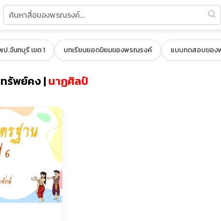
ป.จันทบุรี เขต 1
บทเรียนยอดนิยมของพรณรงค์
แบบทดสอบของพ
ทรัพย์คง |
นาฏศิลป์