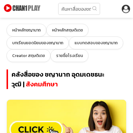
หน้าหลักชญานาถ
หน้าหลักสฤษดิเดช
บทเรียนยอดนิยมของชญานาถ
แบบทดสอบของชญานาถ
Creator สฤษดิเดช
รายชื่อโรงเรียน
คลังสื่อของ ชญานาถ อุดมเดชธนะ
วุฒิ |
สังคมศึกษา