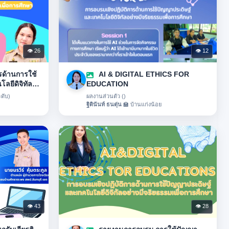
👁 26
👁 12
รด้านการใช้
AI & DIGITAL ETHICS FOR
ลยีดิจิทัล
EDUCATION
กษา
ดับ)
ผลงานส่วนตัว ()
ฐิตินันท์ ธนตุ่น
🏫 บ้านแก่งน้อย
👁 43
👁 28