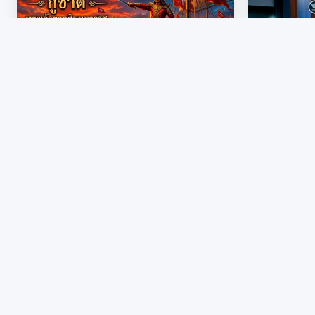
👁 290
พลิกประวัติศาสตร์กู้ชาติ:
ถอด
ยุทธศาสตร์การต่อเรือรบที่จันทบุรีของ
สหรัฐฯ
พระเจ้าตากสิน
"เปิดเ
- (ทุกระดับ)
- (ทุกระ
พรณรงค์ ทรัพย์คง
🏫 สพป.จันทบุรี เขต 1
พรณรงค์ 
👁 259