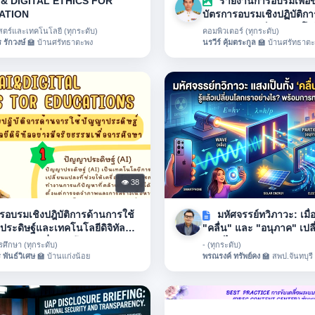
 & DIGITAL ETHICS FOR
รายงานการอบรมเพื่อขอ
ATION
บัตรการอบรมเชิงปฏิบัติก
ปัญญาประดิษฐ์และเทคโนโล
สตร์และเทคโนโลยี (ทุกระดับ)
คอมพิวเตอร์ (ทุกระดับ)
 รักวงษ์
🏫 บ้านศรัทธาตะพง
นรวีร์ คุ้มตระกูล
🏫 บ้านศรัทธาต
👁 38
อบรมเชิงปฎิบัติการด้านการใช้
มหัศจรรย์ทวิภาวะ: เมื่อ
ประดิษฐ์และเทคโนโลยีดิจิทัล
"คลื่น" และ "อนุภาค" เปล
ีจริยธรรมเพื่อการศึกษา
อย่างไร?
ศึกษา (ทุกระดับ)
- (ทุกระดับ)
 พันธ์วิเศษ
🏫 บ้านแก่งน้อย
พรณรงค์ ทรัพย์คง
🏫 สพป.จันทบุรี