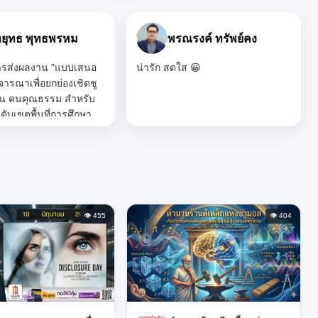
บา ทรัพย์คง
งงาน เรื่อง หนูชอบเล่น
งเรียนวัดดอนตาล โดย
ี วรรณราศรี" ของนัก
ากโรงเรียนวัดดอนตาล
ท้อนของความคิด
และศักยภาพที่เปล่ง
จกรรมสามารถถ่ายทอด
วิทยาศาสตร์ได้อย่าง
ติ และส่งเสริม
ิดได้อย่างดี ขอให้
👁 455
👁 404
ตั้งใจและพัฒนาความ
าวไกลยิ่งขึ้น ❤️