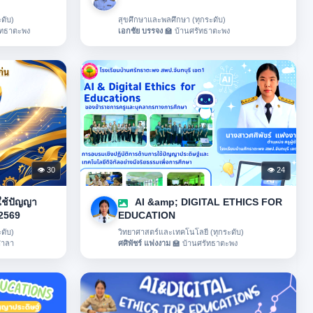
ดับ)
สุขศึกษาและพลศึกษา (ทุกระดับ)
ัทธาตะพง
เอกชัย บรรจง
🏫 บ้านศรัทธาตะพง
👁 30
👁 24
ช้ปัญญา
AI &amp; DIGITAL ETHICS FOR
 2569
EDUCATION
ดับ)
วิทยาศาสตร์และเทคโนโลยี (ทุกระดับ)
ศาลา
ศศิพัชร์ แฟงงาม
🏫 บ้านศรัทธาตะพง