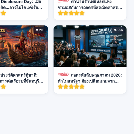
ว Disclosure Day: เมื่อ
ตำนานร้านตีเหล็กแห่ง
ด...อาจไม่ใช่แค่เรื่อง
ซามอสกับการถอดรหัสคณิตศาสตร์
ในคลื่นเสียงของพีทาโกรัส
👁 290
👁 256
ประวัติศาสตร์กู้ชาติ:
ถอดรหัสลับพฤษภาคม 2026:
ารต่อเรือรบที่จันทบุรี
ทำไมสหรัฐฯ ต้องเปลี่ยนเกมจาก
าตากสิน
"ปกปิด" เป็น "เปิดเผย" เรื่อง UAPs