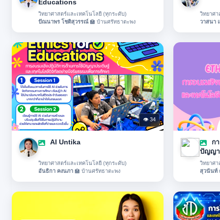
Educations
วิทยาศาสตร์และเทคโนโลยี (ทุกระดับ)
วิทยาศา
ปัณนาพร โชติสุวรรณ์
🏫 บ้านศรัทธาตะพง
วาสนา แซ
👁 34
AI Untika
การ
ปัญญาป
อย่างม
วิทยาศาสตร์และเทคโนโลยี (ทุกระดับ)
วิทยาศา
อันธิกา คงนภา
🏫 บ้านศรัทธาตะพง
สุวนันท์ 