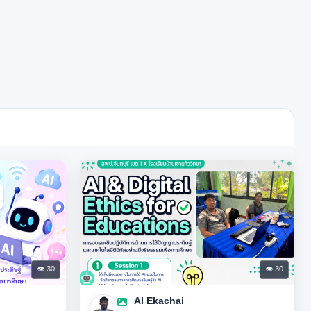
👁 30
👁 30
AI Ekachai