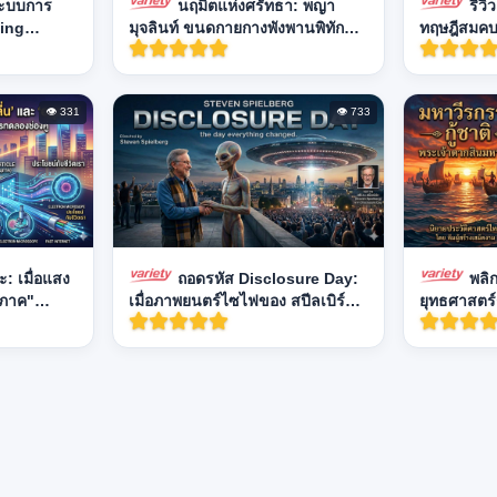
ระบบการ
นฤมิตแห่งศรัทธา: พญา
รีวิ
ning
มุจลินท์ ขนดกายกางพังพานพิทักษ์
ทฤษฎีสมคบคิ
พระสัมมาสัมพุทธเจ้า
เพ้อฝัน!
👁 331
👁 733
: เมื่อแสง
ถอดรหัส Disclosure Day:
พลิก
นุภาค"
เมื่อภาพยนตร์ไซไฟของ สปีลเบิร์ก
ยุทธศาสตร์ก
กำลังบอก "ความจริง" ที่โลกต้องฟัง
ของพระเจ้