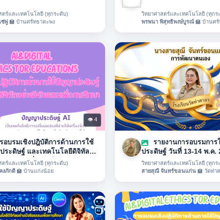
สตร์และเทคโนโลยี (ทุกระดับ)
วิทยาศาสตร์และเทคโนโลยี (ทุกระ
่พู่
🏫 บ้านศรัทธาตะพง
พรพนา พิสุทธิพงษ์บูรณ์
🏫 บ้านศร
👁 4
อบรมเชิงปฎิบัติการด้านการใช้
รายงานการอบรมการใ
ระดิษฐ์ และเทคโนโลยีดิจิทัล
ประดิษฐ์ วันที่ 13-14 พ.ค.
ีจริยธรรมเพื่อการศึกษา
สตร์และเทคโนโลยี (ทุกระดับ)
วิทยาศาสตร์และเทคโนโลยี (ทุกระ
คงภักดี
🏫 บ้านแก่งน้อย
สายสุณี จันทร์ขอนแก่น
🏫 วัดท่า