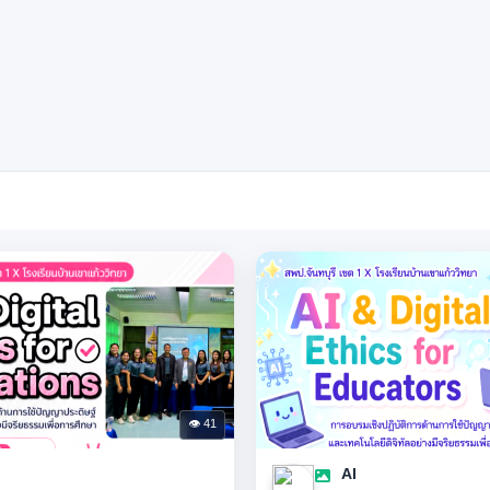
👁 41
AI