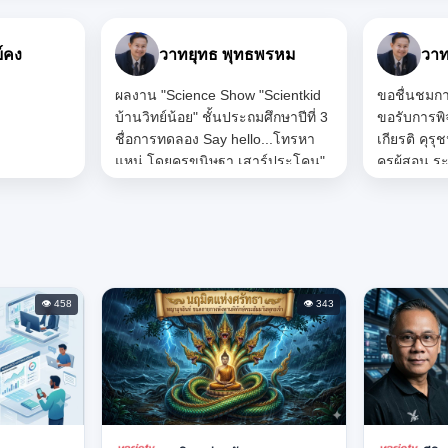
าล
บุษบา ทรัพย์คง
บุษ
่อง "คลิป
นำเสนอเป็นขั้นเป็นตอนดีค่ะ
ผลงาน "โคร
สะอาดได้
นักเรียนก็ดูตั้งใจดีมาก 👍
กระดาษ โร
ที่ 2
ครูพรรณวด
องนักเรียน
เรียนอ.3 จ
้าม มี
เป็นภาพสะ
ึงความ
สร้างสรรค์
รียนมีส่วน
ประกาย กิ
ดงออกได้
หลักการทาง
วามพยายาม
เป็นธรรมชา
เร็จใน
กระบวนการค
👁 458
👁 343
รักษาความ
สามารถให้ก้