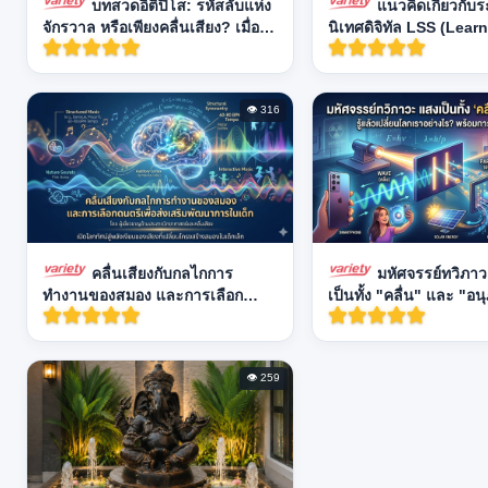
บทสวดอิติปิโส: รหัสลับแห่ง
แนวคิดเกี่ยวกับ
จักรวาล หรือเพียงคลื่นเสียง? เมื่อ
นิเทศดิจิทัล LSS (Lear
พระพุทธศาสนาพบกับวิทยาศาสตร์
Supervision System)
แห่งความถี่
👁 316
คลื่นเสียงกับกลไกการ
มหัศจรรย์ทวิภาวะ
ทำงานของสมอง และการเลือก
เป็นทั้ง "คลื่น" และ "อ
ดนตรีเพื่อส่งเสริมพัฒนาการในเด็ก
เปลี่ยนโลกเราอย่างไร?
👁 259