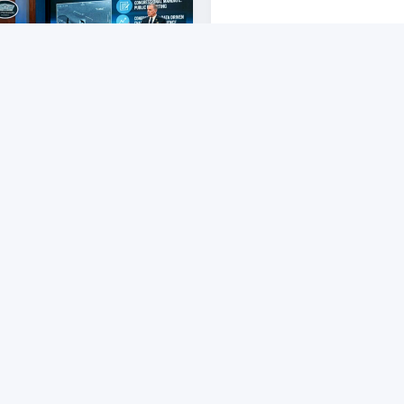
👁 256
รหัสลับพฤษภาคม 2026: ทำไม
การขับเคลื่อนระบบคลัง
 ต้องเปลี่ยนเกมจาก "ปกปิด" เป็น
เทคโนโลยีดิจิทัล OBEC 
ผย" เรื่อง UAPs
Center สู่การพัฒนาคุณภาพ
ดับ)
การบริหารและการจัดการศึกษา (ท
SI NGA Model ร่วมกับกา
ทรัพย์คง
🏫 สพป.จันทบุรี เขต 1
รัชนีภรณ์ ศรีหวัง
🏫 วัดหนองสีงา
แบบร่วมพัฒนา
👁 22