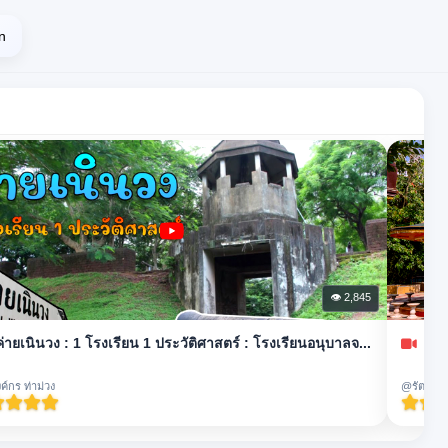
n
👁 2,845
ค่ายเนินวง : 1 โรงเรียน 1 ประวัติศาสตร์ : โรงเรียนอนุบาลจ...
อู่
์กร ท่าม่วง
@รัตนาภร