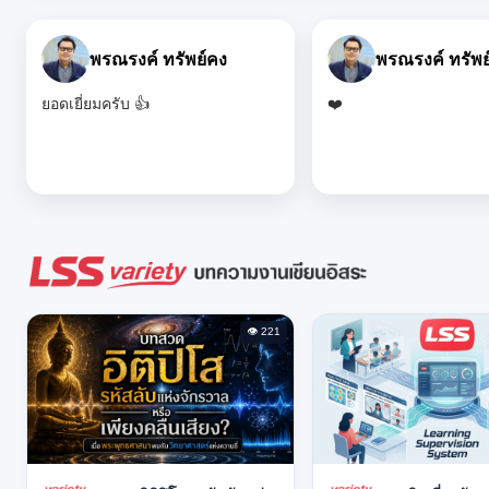
สุทธิ สุวรรณปาล
สุทธิ สุวรรณป
ผลงาน "คลิปวีดีโอการแสดง
ผลงาน Science Show เรื
Science Show ของนักเรียนระดับ
สืบเสาะอิสระ เรื่อง มือ
ปฐมวัย โรงเรียนวัดหนองคัน (ไจ
อย่างไร ชั้นประถมศึกษาปี
พิทยาคาร) โดยครูแคทลียา เหม
โรงเรียนวัดช้างข้าม" ข
วิบูลย์" ของนักเรียนอ.3 จาก
ป.2 จากโรงเรียนวัดช้างข
โรงเรียนวัดหนองคัน สะท้อนให้เห็น
ความโดดเด่นและแสดงถ
ถึงการเรียนรู้อย่างมีความหมายและ
สามารถในการเรียนรู้ ผู้เ
ลงมือปฏิบัติจริง กิจกรรมมีความ
ร่วมในการทดลองและแส
สร้างสรรค์และส่งเสริมการเรียนรู้
อย่างมั่นใจ ขอชื่นชมค
แบบลงมือปฏิบัติ ขอให้นักเรียนและ
และขอให้ประสบความสำ
👁 221
คณะครูสร้างสรรค์กิจกรรมดี ๆ แบบ
อนาคต 🌟👍❤️
นี้ต่อไป 🌟👍❤️