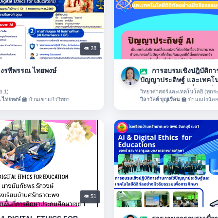
👁 28
นางรพีพรรณ ไทยพงษ์
การอบรมเชิงปฎิบัติกา
ปัญญาประดิษฐ์ และเทคโนโ
อย่างมีจริยธรรมเพื่อการศึ
อ.1)
วิทยาศาสตร์และเทคโนโลยี (ทุกระ
 ไทยพงษ์
🏫 บ้านเขาแก้ววิทยา
วิลาวัลย์ บุญเรือน
🏫 บ้านแก่งน้อย
👁 51