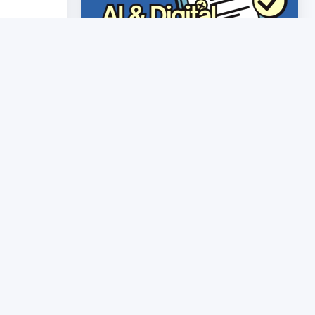
👁 9
👁 24
สื่อ
Infographic AI 2569 นางสาวพร
Content
รณิภา เจริญทวี ศึกษานิเทศก์
ผู้เรียน ด้วย
ุกระดับ)
วิทยาศาสตร์และเทคโนโลยี (ทุกระดับ)
รนิเทศภายใน
พรรณิภา เจริญทวี
🏫 สพป.จันทบุรี เขต 1
👁 21
👁 22