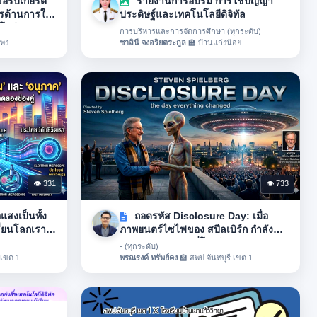
รับเกียรติ
รายงานการอบรม การใช้ปัญญา
ารด้านการใช้
ประดิษฐ์และเทคโนโลยีดิจิทัล
ยีดิจิทัล
การบริหารและการจัดการศึกษา (ทุกระดับ)
ะพง
ชาลินี จงอริยตระกูล
🏫 บ้านแก่งน้อย
👁 331
👁 733
แสงเป็นทั้ง
ถอดรหัส Disclosure Day: เมื่อ
ี่ยนโลกเรา
ภาพยนตร์ไซไฟของ สปีลเบิร์ก กำลัง
บอก "ความจริง" ที่โลกต้องฟัง
- (ทุกระดับ)
 เขต 1
พรณรงค์ ทรัพย์คง
🏫 สพป.จันทบุรี เขต 1