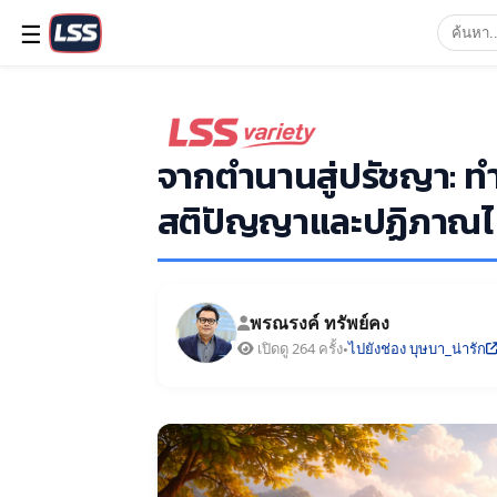
☰
จากตำนานสู่ปรัชญา: ท
สติปัญญาและปฏิภาณไ
พรณรงค์ ทรัพย์คง
เปิดดู 264 ครั้ง
ไปยังช่อง บุษบา_น่ารัก
•