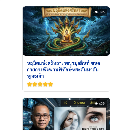
👁 346
ะ
นฤมิตแห่งศรัทธา: พญามุจลินท์ ขนด
กายกางพังพานพิทักษ์พระสัมมาสัม
พุทธเจ้า
👁 459