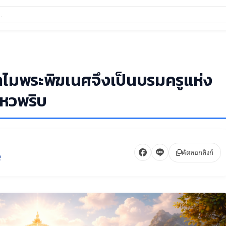
ำไมพระพิฆเนศจึงเป็นบรมครูแห่ง
หวพริบ
คัดลอกลิงก์