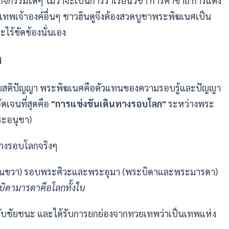
ำกิจกรรมใดๆ ไม่ว่าจะเป็นการร่ำเรียนวิชา การค้าขาย การแต่ง
ทพเจ้าองค์อื่นๆ ชาวฮินดูจึงต้องสวดบูชาพระพิฆเนศเป็น
ร้ขัดข้องนั่นเอง
ศ
้วยสติปัญญา พระพิฆเนศคือตัวแทนของความรอบรู้และปัญญา
ัดเจนที่สุดคือ
"การแข่งขันเดินทางรอบโลก"
ระหว่างพระ
ะอนุชา)
ทางรอบโลกจริงๆ
ียนขวา) รอบพระศิวะและพระอุมา (พระบิดาและพระมารดา)
บิดามารดาคือโลกทั้งใบ
้รับชัยชนะ และได้รับการยกย่องจากทวยเทพว่าเป็นเทพแห่ง