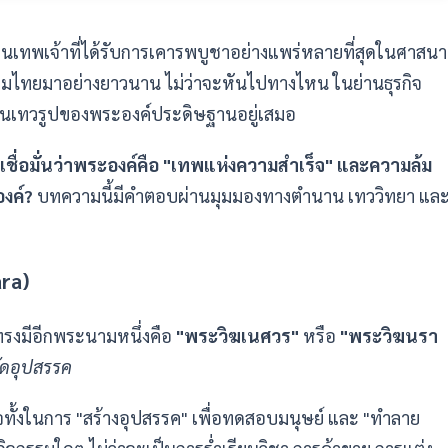
นเทพเจ้าที่ได้รับการเคารพบูชาอย่างแพร่หลายที่สุดในศาสนา
รมไทยมาอย่างยาวนาน ไม่ว่าจะหันไปทางไหน ในย่านธุรกิจ
ห็นเทวรูปของพระองค์ประดิษฐานอยู่เสมอ
เชื่อมั่นว่าพระองค์คือ "เทพแห่งความสำเร็จ" และความล้ม
งค์?
บทความนี้มีคำตอบผ่านมุมมองทางตำนาน เทววิทยา แล
ara)
รงมีอีกพระนามหนึ่งคือ
"พระวิฆเนศวร"
หรือ
"พระวิฆนรา
จัดอุปสรรค
ั้งในการ "สร้างอุปสรรค" เพื่อทดสอบมนุษย์ และ "ทำลาย