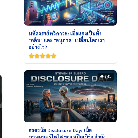
มหัศจรรย์ทวิภาวะ: เมื่อแสงเป็นทั้ง
"คลื่น" และ "อนุภาค" เปลี่ยนโลกเรา
อย่างไร?
👁 741
ถอดรหัส Disclosure Day: เมื่อ
ภาพยนตร์ไซไฟของ สปีลเบิร์ก กำลัง