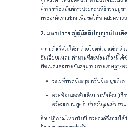
อุปสรรค" ให้หมดสิ้นไป ดังนั้น ก่อนเริ่มท
ตำรา หรือแม้แต่การประกอบพิธีกรรมบูชาเ
พระองค์แรกเสมอ เพื่อขอให้ทางสะดวกและไ
2. มหาปราชญ์ผู้มีสติปัญญาเป็นเลิ
ความสำเร็จไม่ได้มาด้วยโชคช่วย แต่มาด
อันเฉียบแหลม ตำนานที่สะท้อนเรื่องนี้ได้ช
พิฆเนศและพระขันธกุมาร (พระเชษฐา/พร
ขณะที่พระขันธกุมารรีบขี่นกยูงเดิน
พระพิฆเนศกลับเดินประทักษิณ (เว
พร้อมกราบทูลว่า
สำหรับลูกแล้ว พระ
ด้วยปฏิภาณไหวพริบนี้ พระองค์จึงทรงได