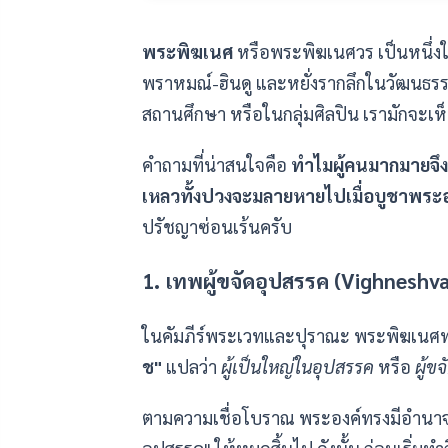
พระพิฆเนศ
หรือพระพิฆเนศวร เป็นหนึ่งใ
พราหมณ์-ฮินดู และหยั่งรากลึกในวัฒนธร
สถานศึกษา หรือในกลุ่มศิลปิน เรามักจะเ
คำถามที่น่าสนใจคือ
ทำไมผู้คนมากมายจึง
เหลวทั้งปวงจะมลายหายไปเมื่อบูชาพระอ
ปรัชญาซ่อนเร้นครับ
1. เทพผู้ขจัดอุปสรรค (Vighneshv
ในคัมภีร์พระเวทและปุราณะ พระพิฆเนศท
ช"
แปลว่า
ผู้เป็นใหญ่ในอุปสรรค
หรือ
ผู้ข
ตามความเชื่อโบราณ พระองค์ทรงมีอำนาจท