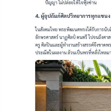
ปัญญา ไม่ปล่อยให้ใจฟุ้งซ่าน
4. ผู้อุปถัมภ์ศิลปวิทยาการทุกแขนง
ในสังคมไทย พระพิฆเนศทรงได้รับการนั
อักษรศาสตร์ นาฏศิลป์ ดนตรี ไปจนถึงศาสตร
ครู ศิลปินและผู้ทำงานสร้างสรรค์จึงขาดพ
ประณีตในผลงาน ล้วนเป็นพรที่หลั่งไหลม