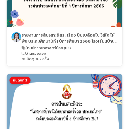
รายงานการสืบเสาะอิสระ เรื่อง ปุ๋ยเปลือกไข่ ใส่ใจ ให้
พืช ประถมศึกษาปีที่ 1 ปีการศึกษา 2566 โรงเรียนบ้าน
ซอยสอง (อภิชาติราษฎร์อุปถัมภ์)
บ้านนักวิทยาศาสตร์น้อย (ป.1)
บ้านซอยสอง
เปิดดู 362 ครั้ง
อันดับที่ 3