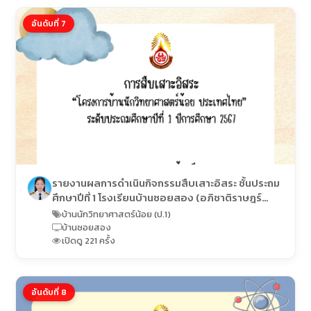
อันดับที่ 7
รายงานผลการดำเนินกิจกรรมสืบเสาะอิสระ ชั้นประถม
ศึกษาปีที่ 1 โรงเรียนบ้านซอยสอง (อภิชาติราษฎร์
อุปถัมภ์)
บ้านนักวิทยาศาสตร์น้อย (ป.1)
บ้านซอยสอง
เปิดดู 221 ครั้ง
อันดับที่ 8