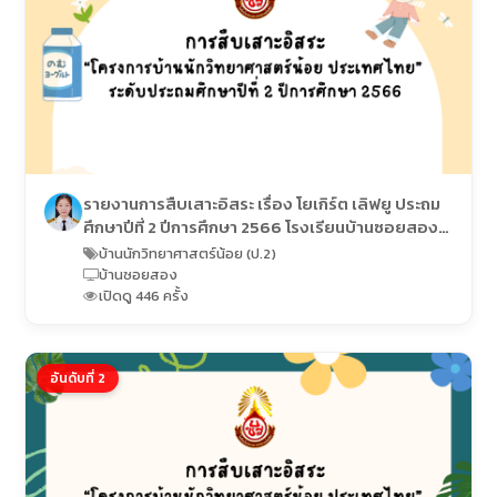
รายงานการสืบเสาะอิสระ เรื่อง โยเกิร์ต เลิฟยู ประถม
ศึกษาปีที่ 2 ปีการศึกษา 2566 โรงเรียนบ้านซอยสอง
(อภิชาติราษฎร์อุปถัมภ์)
บ้านนักวิทยาศาสตร์น้อย (ป.2)
บ้านซอยสอง
เปิดดู 446 ครั้ง
อันดับที่ 2