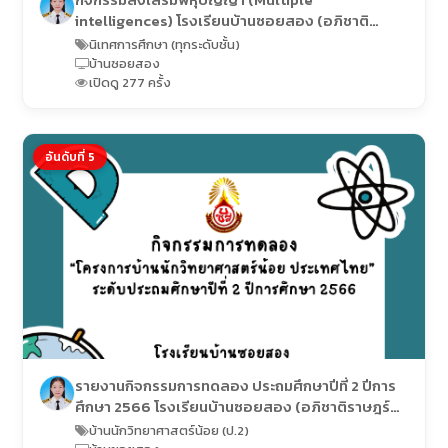
intelligences) โรงเรียนบ้านซอยสอง (อภิชาติ
ราษฎร์อุปถัมภ์)
นิเทศการศึกษา (ทุกระดับชั้น)
บ้านซอยสอง
เปิดดู 277 ครั้ง
อันดับที่ 5
รายงานกิจกรรมการทดลอง ประถมศึกษาปีที่ 2 ปีการ
ศึกษา 2566 โรงเรียนบ้านซอยสอง (อภิชาติราษฎร์
อุปถัมภ์)
บ้านนักวิทยาศาสตร์น้อย (ป.2)