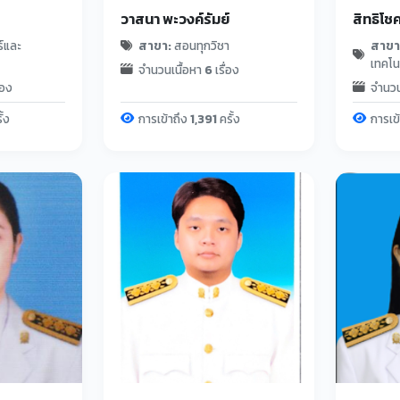
วาสนา พะวงค์รัมย์
สิทธิโชค
์และ
สาขา:
สอนทุกวิชา
สาขา
เทคโน
จำนวนเนื้อหา
6
เรื่อง
่อง
จำนวน
ั้ง
การเข้าถึง
1,391
ครั้ง
การเข