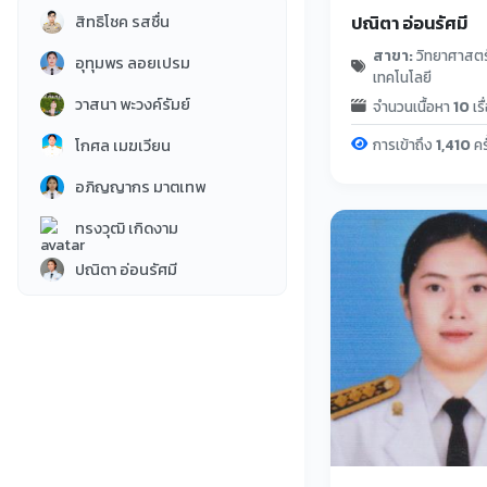
สิทธิโชค รสชื่น
ปณิตา อ่อนรัศมี
ผลงานส่วนตัว
3
สาขา:
วิทยาศาสตร
อุทุมพร ลอยเปรม
ประวัติศาสตร์
2
เทคโนโลยี
วาสนา พะวงค์รัมย์
จำนวนเนื้อหา
10
เรื
บ้านวิทย์น้อย
14
โกศล เมฆเวียน
การเข้าถึง
1,410
คร
อภิญญากร มาตเทพ
ทรงวุฒิ เกิดงาม
ปณิตา อ่อนรัศมี