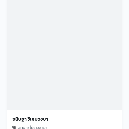
ขนิษฐา วิเศษวงษา
สาขา:
ไม่ระบุสาขา