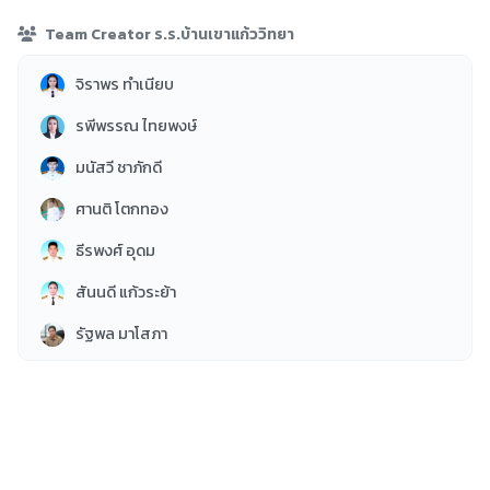
Kindergarten
11
Team Creator ร.ร.บ้านเขาแก้ววิทยา
การบริหารการศึกษา
1
จิราพร ทำเนียบ
ประวัติศาสตร์
4
รพีพรรณ ไทยพงษ์
บ้านวิทย์น้อย
7
มนัสวี ชาภักดี
ภาพยนตร์
1
ศานติ โตกทอง
ธีรพงศ์ อุดม
สันนดี แก้วระย้า
รัฐพล มาโสภา
วราภรณ์ เชาวโรจน์
วรรณนิสา กวางทอง
เยาวลักษณ์ กองจินดา