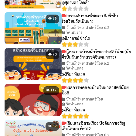
@สุกานดา ใจกล้า
ความลับของพืชดอก & พืชใบ
👁 69
โรงเรียนวัดเนินยาง
บ้านนักวิทยาศาสตร์น้อย ป.2
🏫 วัดเนินยาง
@นิภาภรณ์ ช่างไถ
โครงงานบ้านนักวิทยาศาสตร์น้อย(มือ
👁 90
จิ๋วปั้นฝันสร้างสรรค์จินตนาการ)
บ้านนักวิทยาศาสตร์น้อย อ.2
🏫 วัดท่าแคลง
@สิริมา ทิมเวช
ผลการทดลองบ้านวิทยาศาสตร์น้อย
👁 117
ปี68
บ้านนักวิทยาศาสตร์น้อย
🏫 วัดท่าแคลง
@สิริมา ทิมเวช
สืบเสาะอิสระเรื่อง ปัจจัยการเจริญ
👁 62
เติบโตของพืชป2
บ้านนักวิทยาศาสตร์น้อย ป.2