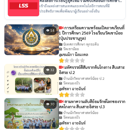
คลังสื่อการเรียนรู้ยุคใหม่ ร่วมขับเคลื่อนการศึกษา
ไทย
เข้าถึงแหล่งสารสนเทศและเทคโนโลยีการสอนที่มี
ประสิทธิภาพเพื่อพัฒนาผู้เรียนอย่างยั่งยืน
การเตรียมความพร้อมเปิดภาคเรียนที่
👁 14
1 ปีการศึกษา 2569 โรงเรียนวัดเขาน้อย
(ปุ่นประชานุกูล)
นิเทศการศึกษา ทุกระดับ
🏫 วัดเขาน้อย
@เขมมิกา นีลมงคล
มหัศจรรย์สีสันจากต้นโกงกาง สืบเสาะ
👁 32
อิสระ ป.2
บ้านนักวิทยาศาสตร์น้อย ป.2
🏫 วัดหนองบัว
@พัชดา ฉายฉันท์
ตามหาความลับสีย้อมรักษ์โลกของราก
👁 30
สดโกงกาง สืบเสาะอิสระ ป.3
บ้านนักวิทยาศาสตร์น้อย
🏫 วัดหนองบัว
@พัชดา ฉายฉันท์