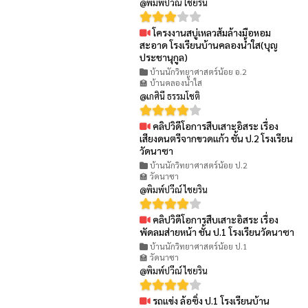
@พิมพ์ปวีณ์ ไชยริน
โครงงานสบู่เหลวส้มล้างมือหอม
👁 89
สะอาด โรงเรียนบ้านคลองน้ำใส(บุญ
ประชานุกูล)
บ้านนักวิทยาศาสตร์น้อย อ.2
🏫 บ้านคลองน้ำใส
@เกศินี ธรรมโชติ
คลิปวิดีโอการสืบเสาะอิสระ เรื่อง
👁 74
เสียงดนตรีจากขวดแก้ว ชั้น ป.2 โรงเรียน
วัดนาซา
บ้านนักวิทยาศาสตร์น้อย ป.2
🏫 วัดนาซา
@พิมพ์ปวีณ์ ไชยริน
คลิปวิดีโอการสืบเสาะอิสระ เรื่อง
👁 81
พัดลมส่ายหน้า ชั้น ป.1 โรงเรียนวัดนาซา
บ้านนักวิทยาศาสตร์น้อย ป.1
🏫 วัดนาซา
@พิมพ์ปวีณ์ ไชยริน
รถแข่ง ล้อซิ่ง ป.1 โรงเรียนบ้าน
👁 101