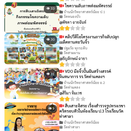
ไขความลับภาพต่อมหัศจรรย์
👁 33
บ้านนักวิทยาศาสตร์น้อย ป.1
🏫 วัดหนองบัว
@พัชดา ฉายฉันท์
คลิปวีดีโอโครงงานภารกิจลับปลุก
👁 30
เมล็ดทานตะวันจิ๋ว
ปฐมวัย ทุกระดับ
🏫 วัดสามผาน
@ธัญลักษณ์ ฉายา
VDO มือจิ๋วปั้นฝันสร้างสรรค์
👁 31
จินตนาการ รร.วัดท่าแคลงฯ
บ้านนักวิทยาศาสตร์น้อย อ.2
🏫 วัดท่าแคลง
@สิริมา ทิมเวช
สืบเสาะอิสระ เรื่องสำรวจรูปทรงเรขา
👁 9
คริตรอบตัวในห้องเรียน ป.3 โรงเรียนวัด
ท่าศาลา
บ้านนักวิทยาศาสตร์น้อย
🏫 วัดท่าศาลา