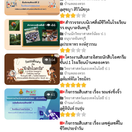
🏫 บ้านคลองครก
@สุชญา สิริวิณิชกุล
สำรวจระบบนิเวศสิ่งมีชีวิตในโรงเรียน
👁 44
รร.อนุบาลจันทบุรี
บ้านนักวิทยาศาสตร์น้อย ป.1
🏫 อนุบาลจันทบุรี
@ประพาพร หงษ์สุวรรณ
โครงงานสืบเสาะอิสระนักสืบไอศกรีม
👁 104
ชั้นป.1 โรงเรียนบ้านคลองครก
วิทยาศาสตร์และเทคโนโลยี ป.1
🏫 บ้านคลองครก
@พิมพ์พิไล ไชยมิตร
กิจกรรมสืบเสาะ เรื่อง รถแข่งซิ่งจิ๋ว
👁 61
วิทยาศาสตร์และเทคโนโลยี ป.1
🏫 บ้านแก่งน้อย
@ฐิตินันท์ ธนตุ่น
กิจกรรมสืบเสาะ เรื่อง เลขคู่เลขคี่ใน
👁 65
ชีวิตประจำวัน