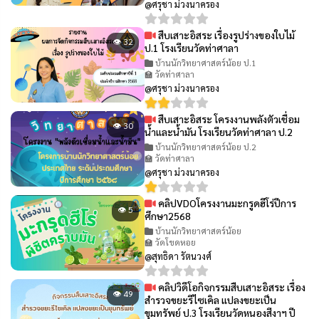
@ศรุชา ม่วงนาครอง
สืบเสาะอิสระ เรื่องรูปร่างของใบไม้
👁 32
ป.1 โรงเรียนวัดท่าศาลา
บ้านนักวิทยาศาสตร์น้อย ป.1
🏫 วัดท่าศาลา
@ศรุชา ม่วงนาครอง
สืบเสาะอิสระ โครงงานพลังตัวเชื่อม
👁 30
น้ำและน้ำมัน โรงเรียนวัดท่าศาลา ป.2
บ้านนักวิทยาศาสตร์น้อย ป.2
🏫 วัดท่าศาลา
@ศรุชา ม่วงนาครอง
คลิปVDOโครงงานมะกรูดฮีโร่ปีการ
👁 5
ศึกษา2568
บ้านนักวิทยาศาสตร์น้อย
🏫 วัดโขดหอย
@สุทธิดา รัตนวงศ์
คลิปวิดีโอกิจกรรมสืบเสาะอิสระ เรื่อง
👁 49
สำรวจขยะรีไซเคิล แปลงขยะเป็น
ขุมทรัพย์ ป.3 โรงเรียนวัดหนองสีงาฯ ปี