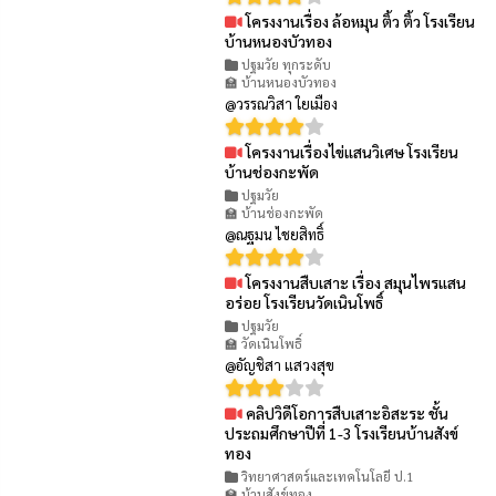
โครงงานเรื่อง ล้อหมุน ติ้ว ติ้ว โรงเรียน
👁 90
บ้านหนองบัวทอง
ปฐมวัย ทุกระดับ
🏫 บ้านหนองบัวทอง
@วรรณวิสา ใยเมือง
โครงงานเรื่องไข่แสนวิเศษ โรงเรียน
👁 97
บ้านช่องกะพัด
ปฐมวัย
🏫 บ้านช่องกะพัด
@ณฐมน ไชยสิทธิ์
โครงงานสืบเสาะ เรื่อง สมุนไพรแสน
👁 67
อร่อย โรงเรียนวัดเนินโพธิ์
ปฐมวัย
🏫 วัดเนินโพธิ์
@อัญชิสา แสวงสุข
คลิปวิดีโอการสืบเสาะอิสะระ ชั้น
👁 94
ประถมศึกษาปีที่ 1-3 โรงเรียนบ้านสังข์
ทอง
วิทยาศาสตร์และเทคโนโลยี ป.1
🏫 บ้านสังข์ทอง