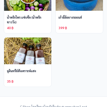
น้ำพริกไพร แซ่บซี๊ด (น้ำพริก
เก้าอี้ล้อยางรถยนต์
ชาววัง)
40 ฿
399 ฿
จุลินทรีย์สังเคราะห์แสง
35 ฿
C Shop โรงเรียน บ้านวังอีแอ่น @ www.chan1.net