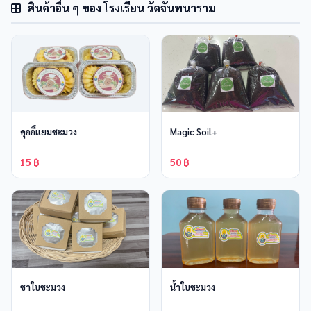
สินค้าอื่น ๆ ของ โรงเรียน วัดจันทนาราม
คุกกี้แยมชะมวง
Magic Soil+
15 ฿
50 ฿
ชาใบชะมวง
น้ำใบชะมวง