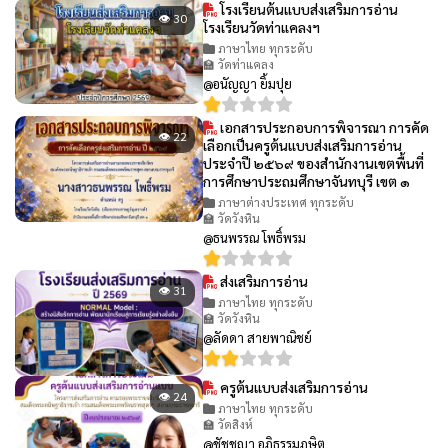
โรงเรียนต้นแบบส่งเสริมการอ่าน
👁 30
โรงเรียนวัดท่าแคลงฯ
ภาษาไทย ทุกระดับ
🏫 วัดท่าแคลง
@อนัญญา ยิ้มปุย
เอกสารประกอบการพิจารณา การคัด
👁 22
เลือกเป็นครูต้นแบบส่งเสริมการอ่าน
ประจำปี ๒๕๖๙ ของสำนักงานเขตพื้นที่
การศึกษาประถมศึกษาจันทบุรี เขต ๑
ภาษาต่างประเทศ ทุกระดับ
🏫 วัดวังหิน
@ธนพรรณ โพธิ์พรม
ส่งเสริมการอ่าน
👁 31
ภาษาไทย ทุกระดับ
🏫 วัดวังหิน
@ลัดดา สายพาณิชย์
ครูต้นแบบส่งเสริมการอ่าน
👁 24
ภาษาไทย ทุกระดับ
🏫 วัดสิงห์
@ชัชชญา อภิธรรมภูษิต