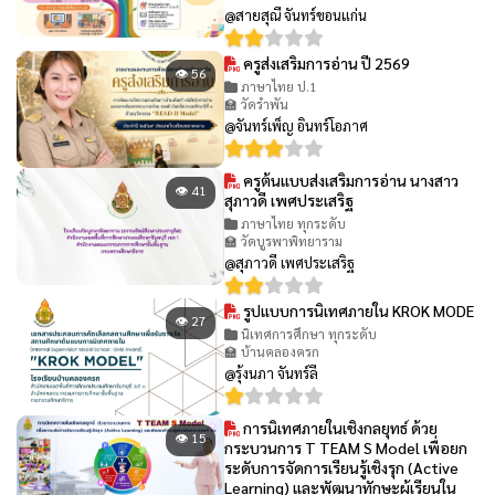
@สายสุณี จันทร์ขอนแก่น
ครูส่งเสริมการอ่าน ปี 2569
👁 56
ภาษาไทย ป.1
🏫 วัดรำพัน
@จันทร์เพ็ญ อินทร์โอภาศ
ครูต้นแบบส่งเสริมการอ่าน นางสาว
👁 41
สุภาวดี เพศประเสริฐ
ภาษาไทย ทุกระดับ
🏫 วัดบูรพาพิทยาราม
@สุภาวดี เพศประเสริฐ
รูปแบบการนิเทศภายใน KROK MODE
👁 27
นิเทศการศึกษา ทุกระดับ
🏫 บ้านคลองครก
@รุ้งนภา จันทร์ลี
การนิเทศภายในเชิงกลยุทธ์ ด้วย
👁 15
กระบวนการ T TEAM S Model เพื่อยก
ระดับการจัดการเรียนรู้เชิงรุก (Active
Learning) และพัฒนาทักษะผู้เรียนใน