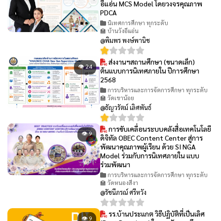
อีแอ่น MCS Model โดยวงจรคุณภาพ
PDCA
นิเทศการศึกษา ทุกระดับ
🏫 บ้านวังอีแอ่น
@พิมพร พงษ์พานิช
ส่งงานฯสถานศึกษา (ขนาดเล็ก)
👁 24
ต้นแบบการนิเทศภายใน ปีการศึกษา
2568
การบริหารและการจัดการศึกษา ทุกระดับ
🏫 วัดเขาน้อย
@ธัญวรัตม์ เลิศพันธ์
การขับเคลื่อนระบบคลังสื่อเทคโนโลยี
👁 9
ดิจิทัล OBEC Content Center สู่การ
พัฒนาคุณภาพผู้เรียน ด้วย SI NGA
Model ร่วมกับการนิเทศภายใน แบบ
ร่วมพัฒนา
การบริหารและการจัดการศึกษา ทุกระดับ
🏫 วัดหนองสีงา
@รัชนีภรณ์ ศรีหวัง
รร.บ้านประแกต วิธีปฏิบัติที่เป็นเลิศ
👁 9