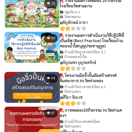
รายงานผลการทดลอง 20 กิจกรรม
👁 32
โรงเรียนวัดสามผาน
ปฐมวัย อ.2
🏫 วัดสามผาน
@ธัญลักษณ์ ฉายา
รายงานผลการดำเนินงานวิธีปฏิบัติที่
👁 38
เป็นเลิศ (Best Practice) โรงเรียนบ้าน
คลองน้ำใส(บุญประชานุกูล)
บ้านนักวิทยาศาสตร์น้อย ป.1
🏫 บ้านคลองน้ำใส
@กัญจนพร บุญรอดรักษ์
โครงงานมือจิ๋วปั้นฝันสร้างสรรค์
👁 68
จินตนาการ รร.วัดท่าแคลง
บ้านนักวิทยาศาสตร์น้อย อ.2
🏫 วัดท่าแคลง
@สิริมา ทิมเวช
การทดลอง20กิจกรรม รร.วัดท่าแค
👁 57
ลงฯ
บ้านนักวิทยาศาสตร์น้อย
🏫 วัดท่าแคลง
@สิริมา ทิมเวช