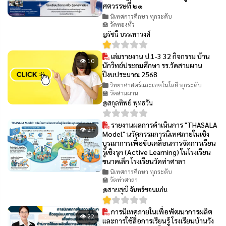
ศตวรรษที่ ๒๑
นิเทศการศึกษา ทุกระดับ
🏫 วัดทองทั่ว
@รัชนี บรรเทาวงศ์
เล่มรายงาน ป.1-3 32 กิจกรรม บ้าน
👁 10
นักวิทย์ประถมศึกษา รร.วัดสามผาน
ปีงบประมาณ 2568
วิทยาศาสตร์และเทคโนโลยี ทุกระดับ
🏫 วัดสามผาน
@สกุลทิพย์ พุทธวัน
รายงานผลการดำเนินการ "THASALA
👁 27
Model" นวัตกรรมการนิเทศภายในเชิง
บูรณาการเพื่อขับเคลื่อนการจัดการเรียน
รู้เชิงรุก (Active Learning) ในโรงเรียน
ขนาดเล็ก โรงเรียนวัดท่าศาลา
นิเทศการศึกษา ทุกระดับ
🏫 วัดท่าศาลา
@สายสุณี จันทร์ขอนแก่น
การนิเทศภายในเพื่อพัฒนาการผลิต
👁 22
และการใช้สื่อการเรียนรู้ โรงเรียนบ้านวัง