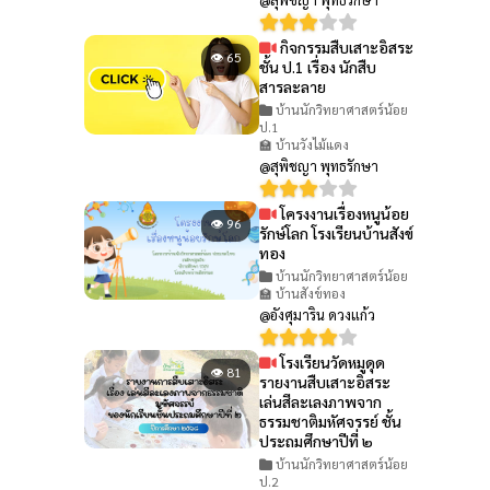
กิจกรรมสืบเสาะอิสระ
👁 65
ชั้น ป.1 เรื่อง นักสืบ
สารละลาย
บ้านนักวิทยาศาสตร์น้อย
ป.1
🏫 บ้านวังไม้แดง
@สุพิชญา พุทธรักษา
โครงงานเรื่องหนูน้อย
👁 96
รักษ์โลก โรงเรียนบ้านสังข์
ทอง
บ้านนักวิทยาศาสตร์น้อย
🏫 บ้านสังข์ทอง
@อังศุมาริน ดวงแก้ว
โรงเรียนวัดหมูดุด
👁 81
รายงานสืบเสาะอิสระ
เล่นสีละเลงภาพจาก
ธรรมชาติมหัศจรรย์ ชั้น
ประถมศึกษาปีที่ ๒
บ้านนักวิทยาศาสตร์น้อย
ป.2