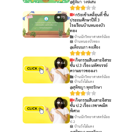
@ฐิติมา วงษ์เสน
ก5ะเช้าเคลื่อนที่ ชั้น
👁 75
ประถมศึกษาปีที่ 3
โรงเรียนบ้านหนองบัว
ทอง
บ้านนักวิทยาศาสตร์น้อย
🏫 บ้านหนองบัวทอง
@เดือนนภา คงเฟือง
กิจกรรมสืบเสาะอิสระ
👁 64
ชั้น ป.3 เรื่อง มหัศจรรย์
ความยาวของเงา
บ้านนักวิทยาศาสตร์น้อย
🏫 บ้านวังไม้แดง
@สุพิชญา พุทธรักษา
กิจกรรมสืบเสาะอิสระ
👁 61
ชั้น ป.2 เรื่อง เรขาคณิต
พิศวง
บ้านนักวิทยาศาสตร์น้อย
ป.2
🏫 บ้านวังไม้แดง
@สุพิชญา พุทธรักษา