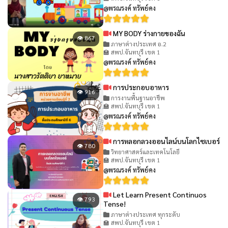
@พรณรงค์ ทรัพย์คง
MY BODY ร่างกายของฉัน
👁 867
ภาษาต่างประเทศ อ.2
🏫 สพป.จันทบุรี เขต 1
@พรณรงค์ ทรัพย์คง
การประกอบอาหาร
👁 916
การงานพื้นฐานอาชีพ
🏫 สพป.จันทบุรี เขต 1
@พรณรงค์ ทรัพย์คง
การหลอกลวงออนไลน์บนโลกไซเบอร์
👁 780
วิทยาศาสตร์และเทคโนโลยี
🏫 สพป.จันทบุรี เขต 1
@พรณรงค์ ทรัพย์คง
Let Learn Present Continuos
👁 793
Tense!
ภาษาต่างประเทศ ทุกระดับ
🏫 สพป.จันทบุรี เขต 1