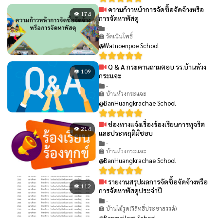
ความก้าวหน้าการจัดซื้อจัดจ้างหรือ
👁 174
การจัดหาพัสดุ
-
🏫 วัดเนินโพธิ์
@Watnoenpoe School
Q & A กระดานถามตอบ รร.บ้านห้วง
👁 109
กระแจะ
-
🏫 บ้านห้วงกระแจะ
@BanHuangkrachae School
ช่องทางแจ้งเรื่องร้องเรียนการทุจริต
👁 214
และประพฤติมิชอบ
-
🏫 บ้านห้วงกระแจะ
@BanHuangkrachae School
รายงานสรุปผลการจัดซื้อจัดจ้างหรือ
👁 112
การจัดหาพัสดุประจำปี
-
🏫 บ้านไม้รูด(วิสิทธิ์ประชาสรรค์)
@Banmailoot School