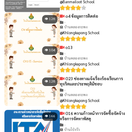
@Banmailoot School
o4 ข้อมูลการติดต่อ
👁 128
-
🏫 บ้านคลองกะพง
@Khlongkapong School
o13
👁 104
-
🏫 บ้านคลองกะพง
@Khlongkapong School
O23 ช่องทางแจ้งเรื่องร้องเรียนการ
👁 128
ทุจริตและประพฤติมิชอบ
-
🏫 บ้านคลองกะพง
@Khlongkapong School
O16 ความก้าวหน้าการจัดซื้อจัดจ้าง
👁 166
หรือการจัดหาพัสดุ
-
🏫 บ้านโป่งวัว