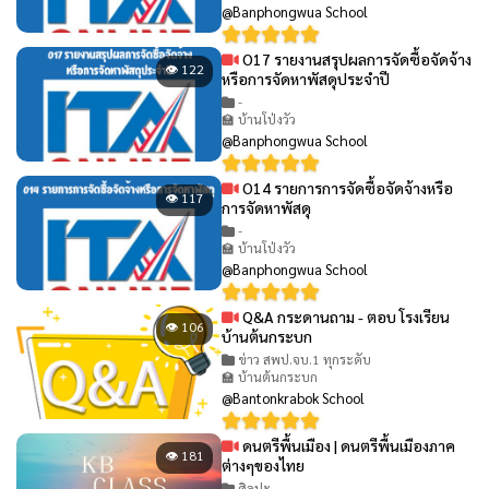
@Banphongwua School
O17 รายงานสรุปผลการจัดซื้อจัดจ้าง
👁 122
หรือการจัดหาพัสดุประจำปี
-
🏫 บ้านโป่งวัว
@Banphongwua School
O14 รายการการจัดซื้อจัดจ้างหรือ
👁 117
การจัดหาพัสดุ
-
🏫 บ้านโป่งวัว
@Banphongwua School
Q&A กระดานถาม - ตอบ โรงเรียน
👁 106
บ้านต้นกระบก
ข่าว สพป.จบ.1 ทุกระดับ
🏫 บ้านต้นกระบก
@Bantonkrabok School
ดนตรีพื้นเมือง | ดนตรีพื้นเมืองภาค
👁 181
ต่างๆของไทย
ศิลปะ