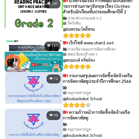
นวัตกรรมเรื่อง การพัฒนาแบบฝึกทัก
👁 247
าะการอ่านภาษาอังกฤษ เรื่อง Clothes
สำหรับนักเรียนชั้นประถมศึกษาปีที่ 2
ภาษาต่างประเทศ ป.2
🏫 วัดวังหิน
@ธนพรรณ โพธิ์พรม
เว็ปไซต์ www.chan1.net
👁 160
การบริหารและการจัดการศึกษา
🏫 สพป.จันทบุรี เขต 1
@พรณรงค์ ทรัพย์คง
รายงานสรุปผลการจัดซื้อจัดจ้างหรือ
👁 72
การจัดหาพัสดุประจำปีการศึกษา 2566
-
🏫 อนุบาลเกาะกูด
@Anubankokut School
ความก้าวหน้าการจัดซื้อจัดจ้างหรือ
👁 98
การจัดหาพัสดุ
-
🏫 อนุบาลเกาะกูด
@Anubankokut School