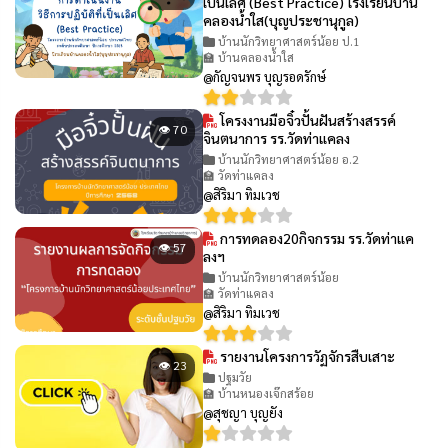
เป็นเลิศ (Best Practice) โรงเรียนบ้าน
คลองน้ำใส(บุญประชานุกูล)
บ้านนักวิทยาศาสตร์น้อย ป.1
🏫 บ้านคลองน้ำใส
@กัญจนพร บุญรอดรักษ์
โครงงานมือจิ๋วปั้นฝันสร้างสรรค์
👁 70
จินตนาการ รร.วัดท่าแคลง
บ้านนักวิทยาศาสตร์น้อย อ.2
🏫 วัดท่าแคลง
@สิริมา ทิมเวช
การทดลอง20กิจกรรม รร.วัดท่าแค
👁 57
ลงฯ
บ้านนักวิทยาศาสตร์น้อย
🏫 วัดท่าแคลง
@สิริมา ทิมเวช
รายงานโครงการวัฏจักรสืบเสาะ
👁 23
ปฐมวัย
🏫 บ้านหนองเจ๊กสร้อย
@สุชญา บุญยัง