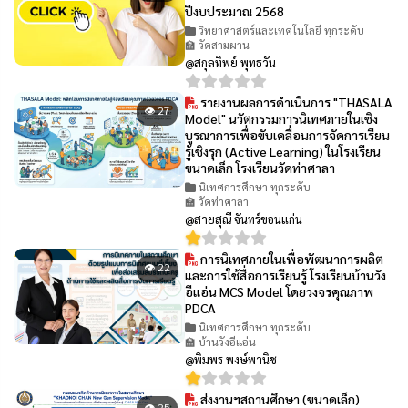
ปีงบประมาณ 2568
วิทยาศาสตร์และเทคโนโลยี ทุกระดับ
🏫 วัดสามผาน
@สกุลทิพย์ พุทธวัน
รายงานผลการดำเนินการ "THASALA
👁 27
Model" นวัตกรรมการนิเทศภายในเชิง
บูรณาการเพื่อขับเคลื่อนการจัดการเรียน
รู้เชิงรุก (Active Learning) ในโรงเรียน
ขนาดเล็ก โรงเรียนวัดท่าศาลา
นิเทศการศึกษา ทุกระดับ
🏫 วัดท่าศาลา
@สายสุณี จันทร์ขอนแก่น
การนิเทศภายในเพื่อพัฒนาการผลิต
👁 22
และการใช้สื่อการเรียนรู้ โรงเรียนบ้านวัง
อีแอ่น MCS Model โดยวงจรคุณภาพ
PDCA
นิเทศการศึกษา ทุกระดับ
🏫 บ้านวังอีแอ่น
@พิมพร พงษ์พานิช
ส่งงานฯสถานศึกษา (ขนาดเล็ก)
👁 25