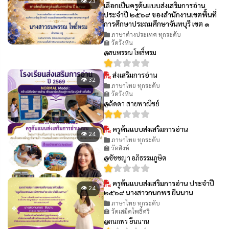
👁 23
เลือกเป็นครูต้นแบบส่งเสริมการอ่าน
ประจำปี ๒๕๖๙ ของสำนักงานเขตพื้นที่
การศึกษาประถมศึกษาจันทบุรี เขต ๑
ภาษาต่างประเทศ ทุกระดับ
🏫 วัดวังหิน
@ธนพรรณ โพธิ์พรม
ส่งเสริมการอ่าน
👁 32
ภาษาไทย ทุกระดับ
🏫 วัดวังหิน
@ลัดดา สายพาณิชย์
ครูต้นแบบส่งเสริมการอ่าน
👁 24
ภาษาไทย ทุกระดับ
🏫 วัดสิงห์
@ชัชชญา อภิธรรมภูษิต
ครูต้นแบบส่งเสริมการอ่าน ประจำปี
👁 24
๒๕๖๙ นางสาวกนกพร ยืนนาน
ภาษาไทย ทุกระดับ
🏫 วัดเสม็ดโพธิ์ศรี
@กนกพร ยืนนาน