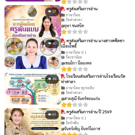
ครูส่งเสริมการอ่าน
👁 27
ภาษาไทย
🏫 วัดท่าศาลา
@อุษา ขมสนิท
ครูส่งเสริมการอ่าน นางสาวศศิลชา
👁 40
เนื่องโพธิ์
ภาษาไทย ป.1
🏫 วัดเขาน้อย
@เขมมิกา นีลมงคล
โรงเรียนส่งเสริมการอ่านโรงเรียนวัด
👁 38
ท่าศาลา
ภาษาไทย ทุกระดับ
🏫 วัดท่าศาลา
@สายสุณี จันทร์ขอนแก่น
ครูส่งเสริมการอ่าน ปี 2569
👁 57
ภาษาไทย ป.1
🏫 วัดรำพัน
@จันทร์เพ็ญ อินทร์โอภาศ