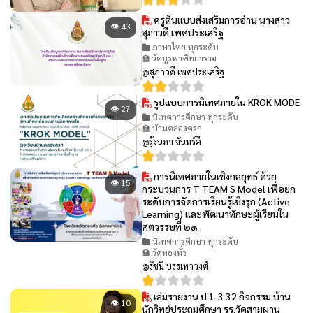
ครูต้นแบบส่งเสริมการอ่าน นางสาว
👁 43
สุภาวดี เพศประเสริฐ
ภาษาไทย ทุกระดับ
🏫 วัดบูรพาพิทยาราม
@สุภาวดี เพศประเสริฐ
รูปแบบการนิเทศภายใน KROK MODE
👁 27
นิเทศการศึกษา ทุกระดับ
🏫 บ้านคลองครก
@รุ้งนภา จันทร์ลี
การนิเทศภายในเชิงกลยุทธ์ ด้วย
👁 15
กระบวนการ T TEAM S Model เพื่อยก
ระดับการจัดการเรียนรู้เชิงรุก (Active
Learning) และพัฒนาทักษะผู้เรียนใน
ศตวรรษที่ ๒๑
นิเทศการศึกษา ทุกระดับ
🏫 วัดทองทั่ว
@รัชนี บรรเทาวงศ์
เล่มรายงาน ป.1-3 32 กิจกรรม บ้าน
👁 10
นักวิทย์ประถมศึกษา รร.วัดสามผาน