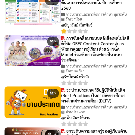
ต้นแบบการนิเทศภายใน ปีการศึกษา
2568
การบริหารและการจัดการศึกษา ทุกระดับ
🏫 วัดเขาน้อย
@ธัญวรัตม์ เลิศพันธ์
การขับเคลื่อนระบบคลังสื่อเทคโนโลยี
👁 9
ดิจิทัล OBEC Content Center สู่การ
พัฒนาคุณภาพผู้เรียน ด้วย SI NGA
Model ร่วมกับการนิเทศภายใน แบบ
ร่วมพัฒนา
การบริหารและการจัดการศึกษา ทุกระดับ
🏫 วัดหนองสีงา
@รัชนีภรณ์ ศรีหวัง
รร.บ้านประแกต วิธีปฏิบัติที่เป็นเลิศ
👁 9
(Best Practices) ในการจัดการศึกษา
ทางไกลผ่านดาวเทียม (DLTV)
การบริหารและการจัดการศึกษา ทุกระดับ
🏫 บ้านประแกต
@สุพิน จันทร์ธิมาน
ยกระดับความฉลาดรู้ของผู้เรียนด้วย
👁 14