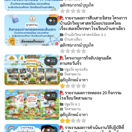
@ลักขณาภรณ์ บุญเกิด
รายงานผลการสืบเสาะอิสระ โครงการ
👁 9
บ้านนักวิทยาศาสตร์น้อยประเทศไทย
เรื่อง สเลอปี้หรรษา โรงเรียนบ้านตาเลียว
บ้านนักวิทยาศาสตร์น้อย ป.2
🏫 บ้านตาเลียว
@ลักขณาภรณ์ บุญเกิด
โครงงานภารกิจลับปลุกเมล็ด
👁 22
ทานตะวันจิ๋ว
ปฐมวัย ทุกระดับ
🏫 วัดสามผาน
@ธัญลักษณ์ ฉายา
รายงานผลการทดลอง 20 กิจกรรม
👁 32
โรงเรียนวัดสามผาน
ปฐมวัย อ.2
🏫 วัดสามผาน
@ธัญลักษณ์ ฉายา
รายงานผลการดำเนินงานวิธีปฏิบัติที่
👁 38