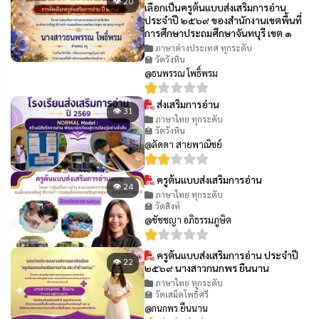
👁 20
เลือกเป็นครูต้นแบบส่งเสริมการอ่าน
ประจำปี ๒๕๖๙ ของสำนักงานเขตพื้นที่
การศึกษาประถมศึกษาจันทบุรี เขต ๑
ภาษาต่างประเทศ ทุกระดับ
🏫 วัดวังหิน
@ธนพรรณ โพธิ์พรม
ส่งเสริมการอ่าน
👁 31
ภาษาไทย ทุกระดับ
🏫 วัดวังหิน
@ลัดดา สายพาณิชย์
ครูต้นแบบส่งเสริมการอ่าน
👁 24
ภาษาไทย ทุกระดับ
🏫 วัดสิงห์
@ชัชชญา อภิธรรมภูษิต
ครูต้นแบบส่งเสริมการอ่าน ประจำปี
👁 22
๒๕๖๙ นางสาวกนกพร ยืนนาน
ภาษาไทย ทุกระดับ
🏫 วัดเสม็ดโพธิ์ศรี
@กนกพร ยืนนาน