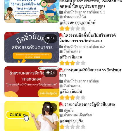
เป็นเลิศ (Best Practice) โรงเรียนบ้าน
คลองน้ำใส(บุญประชานุกูล)
บ้านนักวิทยาศาสตร์น้อย ป.1
🏫 บ้านคลองน้ำใส
@กัญจนพร บุญรอดรักษ์
โครงงานมือจิ๋วปั้นฝันสร้างสรรค์
👁 67
จินตนาการ รร.วัดท่าแคลง
บ้านนักวิทยาศาสตร์น้อย อ.2
🏫 วัดท่าแคลง
@สิริมา ทิมเวช
การทดลอง20กิจกรรม รร.วัดท่าแค
👁 54
ลงฯ
บ้านนักวิทยาศาสตร์น้อย
🏫 วัดท่าแคลง
@สิริมา ทิมเวช
รายงานโครงการวัฏจักรสืบเสาะ
👁 23
ปฐมวัย
🏫 บ้านหนองเจ๊กสร้อย
@สุชญา บุญยัง