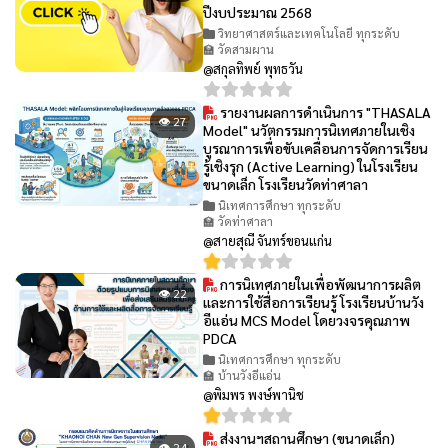
ปีงบประมาณ 2568
วิทยาศาสตร์และเทคโนโลยี ทุกระดับ
🏫 วัดสามผาน
@สกุลทิพย์ พุทธวัน
รายงานผลการดำเนินการ "THASALA
👁 27
Model" นวัตกรรมการนิเทศภายในเชิง
บูรณาการเพื่อขับเคลื่อนการจัดการเรียน
รู้เชิงรุก (Active Learning) ในโรงเรียน
ขนาดเล็ก โรงเรียนวัดท่าศาลา
นิเทศการศึกษา ทุกระดับ
🏫 วัดท่าศาลา
@สายสุณี จันทร์ขอนแก่น
การนิเทศภายในเพื่อพัฒนาการผลิต
👁 22
และการใช้สื่อการเรียนรู้ โรงเรียนบ้านวัง
อีแอ่น MCS Model โดยวงจรคุณภาพ
PDCA
นิเทศการศึกษา ทุกระดับ
🏫 บ้านวังอีแอ่น
@พิมพร พงษ์พานิช
ส่งงานฯสถานศึกษา (ขนาดเล็ก)
👁 24