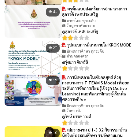
ครูต้นแบบส่งเสริมการอ่าน นางสาว
👁 41
สุภาวดี เพศประเสริฐ
ภาษาไทย ทุกระดับ
🏫 วัดบูรพาพิทยาราม
@สุภาวดี เพศประเสริฐ
รูปแบบการนิเทศภายใน KROK MODE
👁 27
นิเทศการศึกษา ทุกระดับ
🏫 บ้านคลองครก
@รุ้งนภา จันทร์ลี
การนิเทศภายในเชิงกลยุทธ์ ด้วย
👁 15
กระบวนการ T TEAM S Model เพื่อยก
ระดับการจัดการเรียนรู้เชิงรุก (Active
Learning) และพัฒนาทักษะผู้เรียนใน
ศตวรรษที่ ๒๑
นิเทศการศึกษา ทุกระดับ
🏫 วัดทองทั่ว
@รัชนี บรรเทาวงศ์
เล่มรายงาน ป.1-3 32 กิจกรรม บ้าน
👁 10
นักวิทย์ประถมศึกษา รร.วัดสามผาน