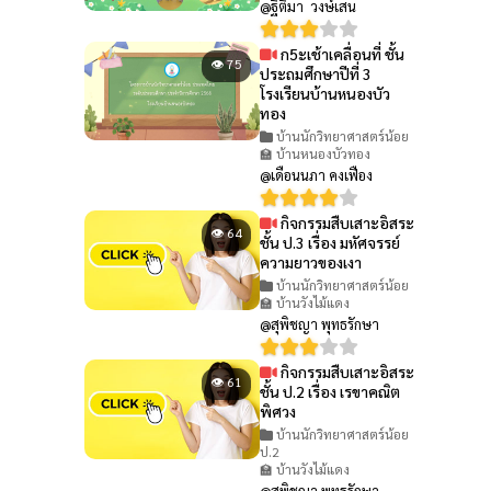
@ฐิติมา วงษ์เสน
ก5ะเช้าเคลื่อนที่ ชั้น
👁 75
ประถมศึกษาปีที่ 3
โรงเรียนบ้านหนองบัว
ทอง
บ้านนักวิทยาศาสตร์น้อย
🏫 บ้านหนองบัวทอง
@เดือนนภา คงเฟือง
กิจกรรมสืบเสาะอิสระ
👁 64
ชั้น ป.3 เรื่อง มหัศจรรย์
ความยาวของเงา
บ้านนักวิทยาศาสตร์น้อย
🏫 บ้านวังไม้แดง
@สุพิชญา พุทธรักษา
กิจกรรมสืบเสาะอิสระ
👁 61
ชั้น ป.2 เรื่อง เรขาคณิต
พิศวง
บ้านนักวิทยาศาสตร์น้อย
ป.2
🏫 บ้านวังไม้แดง
@สุพิชญา พุทธรักษา