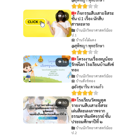
กิจกรรมสืบเสาะอิสระ
👁 65
ชั้น ป.1 เรื่อง นักสืบ
สารละลาย
บ้านนักวิทยาศาสตร์น้อย
ป.1
🏫 บ้านวังไม้แดง
@สุพิชญา พุทธรักษา
โครงงานเรื่องหนูน้อย
👁 94
รักษ์โลก โรงเรียนบ้านสังข์
ทอง
บ้านนักวิทยาศาสตร์น้อย
🏫 บ้านสังข์ทอง
@อังศุมาริน ดวงแก้ว
โรงเรียนวัดหมูดุด
👁 80
รายงานสืบเสาะอิสระ
เล่นสีละเลงภาพจาก
ธรรมชาติมหัศจรรย์ ชั้น
ประถมศึกษาปีที่ ๒
บ้านนักวิทยาศาสตร์น้อย
ป.2