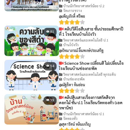
บ้านนักวิทยาศาสตร์น้อย ป.2
🏫 วัดเกาะขวาง
@เพ็ญภักดิ์ ศรีพอ
คลิปวีดีโอสืบเสาะ ชั้นประถมศึกษาปี
👁 81
ที่ 1 โรงเรียนบ้านโป่งวัว
วิทยาศาสตร์และเทคโนโลยี ป.1
🏫 บ้านโป่งวัว
@ปัทมาภรณ์ ลิ้มพงษ์ประเสริฐ
Science Show เปลี่ยนสี ไม่เปลี่ยนใจ
👁 54
โรงเรียนบ้านช่องกะพัด
วิทยาศาสตร์และเทคโนโลยี ทุกระดับ
🏫 บ้านช่องกะพัด
@ณัฐธิดา ทิมอ่อน
คลิปสืบเสาะเรื่องการสกัดสีจาก
👁 99
ดอกไม้ ชั้น ป.1 โรงเรียนวัดทองทั่ว (เอค
รพานิช)
บ้านนักวิทยาศาสตร์น้อย ป.1
🏫 วัดทองทั่ว
@สุดารัตน์ หลิมเจริญ