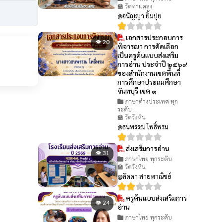
🏫 วัดท่าแคลง
@อนัญญา ยิ้มปุย
เอกสารประกอบการ
👁 20
พิจารณา การคัดเลือก
เป็นครูต้นแบบส่งเสริม
การอ่าน ประจำปี ๒๕๖๙
ของสำนักงานเขตพื้นที่
การศึกษาประถมศึกษา
จันทบุรี เขต ๑
ภาษาต่างประเทศ ทุก
ระดับ
🏫 วัดวังหิน
@ธนพรรณ โพธิ์พรม
ส่งเสริมการอ่าน
👁 31
ภาษาไทย ทุกระดับ
🏫 วัดวังหิน
@ลัดดา สายพาณิชย์
ครูต้นแบบส่งเสริมการ
👁 24
อ่าน
ภาษาไทย ทุกระดับ