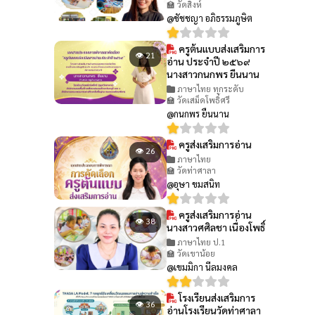
🏫 วัดสิงห์
@ชัชชญา อภิธรรมภูษิต
ครูต้นแบบส่งเสริมการ
👁 21
อ่าน ประจำปี ๒๕๖๙
นางสาวกนกพร ยืนนาน
ภาษาไทย ทุกระดับ
🏫 วัดเสม็ดโพธิ์ศรี
@กนกพร ยืนนาน
ครูส่งเสริมการอ่าน
👁 26
ภาษาไทย
🏫 วัดท่าศาลา
@อุษา ขมสนิท
ครูส่งเสริมการอ่าน
👁 38
นางสาวศศิลชา เนื่องโพธิ์
ภาษาไทย ป.1
🏫 วัดเขาน้อย
@เขมมิกา นีลมงคล
โรงเรียนส่งเสริมการ
👁 36
อ่านโรงเรียนวัดท่าศาลา