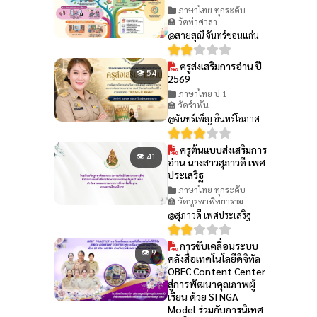
ภาษาไทย ทุกระดับ
🏫 วัดท่าศาลา
@สายสุณี จันทร์ขอนแก่น
ครูส่งเสริมการอ่าน ปี
👁 54
2569
ภาษาไทย ป.1
🏫 วัดรำพัน
@จันทร์เพ็ญ อินทร์โอภาศ
ครูต้นแบบส่งเสริมการ
👁 41
อ่าน นางสาวสุภาวดี เพศ
ประเสริฐ
ภาษาไทย ทุกระดับ
🏫 วัดบูรพาพิทยาราม
@สุภาวดี เพศประเสริฐ
การขับเคลื่อนระบบ
👁 9
คลังสื่อเทคโนโลยีดิจิทัล
OBEC Content Center
สู่การพัฒนาคุณภาพผู้
เรียน ด้วย SI NGA
Model ร่วมกับการนิเทศ