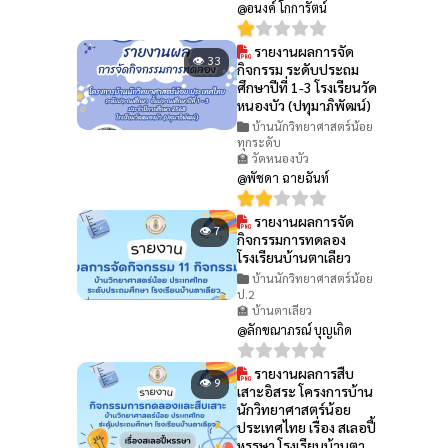
@อนงค์ โกการัตน์
รายงานผลการจัด
👁 33
กิจกรรม ระดับประถม
ศึกษาปีที่ 1-3 โรงเรียนวัด
หนองบัว (ปทุมาภิพัฒน์)
บ้านนักวิทยาศาสตร์น้อย
ทุกระดับ
🏫 วัดหนองบัว
@พัชดา ฉายฉันท์
รายงานผลการจัด
👁 7
กิจกรรมการทดลอง
โรงเรียนบ้านตาเลียว
บ้านนักวิทยาศาสตร์น้อย
ป.2
🏫 บ้านตาเลียว
@ลักขณาภรณ์ บุญเกิด
รายงานผลการสืบ
👁 9
เสาะอิสระ โครงการบ้าน
นักวิทยาศาสตร์น้อย
ประเทศไทย เรื่อง สเลอปี้
หรรษา โรงเรียนบ้านตา