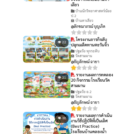
เลียว
บ้านนักวิทยาศาสตร์น้อย
ป.2
🏫 บ้านตาเลียว
@ลักขณาภรณ์ บุญเกิด
โครงงานภารกิจลับ
👁 22
ปลุกเมล็ดทานตะวันจิ๋ว
ปฐมวัย ทุกระดับ
🏫 วัดสามผาน
@ธัญลักษณ์ ฉายา
รายงานผลการทดลอง
👁 31
20 กิจกรรม โรงเรียนวัด
สามผาน
ปฐมวัย อ.2
🏫 วัดสามผาน
@ธัญลักษณ์ ฉายา
รายงานผลการดำเนิน
👁 38
งานวิธีปฏิบัติที่เป็นเลิศ
(Best Practice)
โรงเรียนบ้านคลองน้ำ