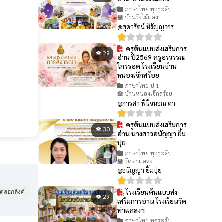
ภาษาไทย ทุกระดับ
🏫 บ้านวังไม้แดง
@สุดารัตน์ หิรัญญากร
ครูต้นแบบส่งเสริมการ
👁 29
อ่าน ปี2569 ครูอรวรรณ
ไกรรอด โรงเรียนบ้าน
หนองเจ๊กสร้อย
ภาษาไทย ป.1
🏫 บ้านหนองเจ๊กสร้อย
@การศา พินิจนอกภดา
ครูต้นแบบส่งเสริมการ
👁 30
อ่าน นางสาวอนัญญา ยิ้ม
ปุย
ภาษาไทย ทุกระดับ
🏫 วัดท่าแคลง
@อนัญญา ยิ้มปุย
โรงเรียนต้นแบบส่ง
ัดลอกลิงค์
👁 29
เสริมการอ่าน โรงเรียนวัด
ท่าแคลงฯ
ภาษาไทย ทุกระดับ