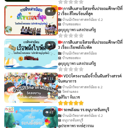
การสืบเสาะอิสระชั้นประถมศึกษาปีที่
👁 7
2 เรื่อง สีไหนร้อนที่สุด
บ้านนักวิทยาศาสตร์น้อย ป.2
🏫 บ้านซอยสอง
@บุญญาพร แสงประเสริฐ
การสืบเสาะอิสระชั้นประถมศึกษาปีที่
👁 5
3 เรื่อง เรือพลังใบพัด
บ้านนักวิทยาศาสตร์น้อย
🏫 บ้านซอยสอง
@บุญญาพร แสงประเสริฐ
VDOโครงงานมือจิ๋วปั้นฝันสร้างสรรค์
👁 111
จินตนาการ
บ้านนักวิทยาศาสตร์น้อย อ.2
🏫 วัดท่าแคลง
@สิริมา ทิมเวช
รถพลังลม รร.อนุบาลจันทบุรี
👁 61
บ้านนักวิทยาศาสตร์น้อย ป.2
🏫 อนุบาลจันทบุรี
@ประพาพร หงษ์สุวรรณ