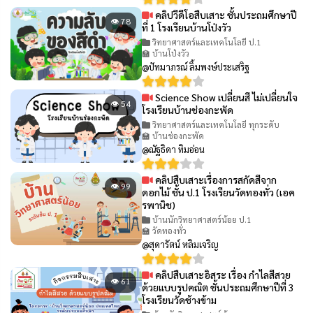
คลิปวีดีโอสืบเสาะ ชั้นประถมศึกษาปี
👁 78
ที่ 1 โรงเรียนบ้านโป่งวัว
วิทยาศาสตร์และเทคโนโลยี ป.1
🏫 บ้านโป่งวัว
@ปัทมาภรณ์ ลิ้มพงษ์ประเสริฐ
Science Show เปลี่ยนสี ไม่เปลี่ยนใจ
👁 54
โรงเรียนบ้านช่องกะพัด
วิทยาศาสตร์และเทคโนโลยี ทุกระดับ
🏫 บ้านช่องกะพัด
@ณัฐธิดา ทิมอ่อน
คลิปสืบเสาะเรื่องการสกัดสีจาก
👁 99
ดอกไม้ ชั้น ป.1 โรงเรียนวัดทองทั่ว (เอค
รพานิช)
บ้านนักวิทยาศาสตร์น้อย ป.1
🏫 วัดทองทั่ว
@สุดารัตน์ หลิมเจริญ
คลิปสืบเสาะอิสระ เรื่อง กำไลสีสวย
👁 61
ด้วยแบบรูปคณิต ชั้นประถมศึกษาปีที่ 3
โรงเรียนวัดช้างข้าม