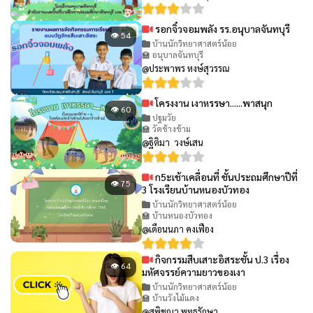
รอกจิ๋วจอมพลัง รร.อนุบาลจันทบุรี
👁 54
บ้านนักวิทยาศาสตร์น้อย
🏫 อนุบาลจันทบุรี
@ประพาพร หงษ์สุวรรณ
โครงงาน เงาหรรษา......พาสนุก
👁 60
ปฐมวัย
🏫 วัดช้างข้าม
@ฐิติมา วงษ์เสน
ก5ะเช้าเคลื่อนที่ ชั้นประถมศึกษาปีที่
👁 75
3 โรงเรียนบ้านหนองบัวทอง
บ้านนักวิทยาศาสตร์น้อย
🏫 บ้านหนองบัวทอง
@เดือนนภา คงเฟือง
กิจกรรมสืบเสาะอิสระชั้น ป.3 เรื่อง
👁 64
มหัศจรรย์ความยาวของเงา
บ้านนักวิทยาศาสตร์น้อย
🏫 บ้านวังไม้แดง
@สุพิชญา พุทธรักษา