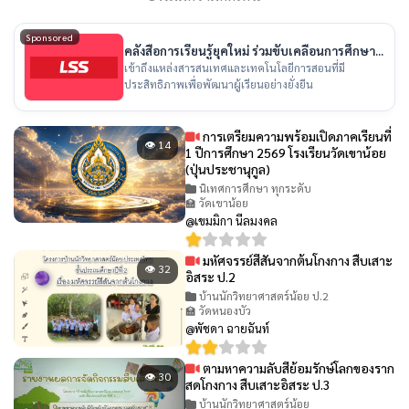
Sponsored
คลังสื่อการเรียนรู้ยุคใหม่ ร่วมขับเคลื่อนการศึกษา
ไทย
เข้าถึงแหล่งสารสนเทศและเทคโนโลยีการสอนที่มี
ประสิทธิภาพเพื่อพัฒนาผู้เรียนอย่างยั่งยืน
การเตรียมความพร้อมเปิดภาคเรียนที่
👁 14
1 ปีการศึกษา 2569 โรงเรียนวัดเขาน้อย
(ปุ่นประชานุกูล)
นิเทศการศึกษา ทุกระดับ
🏫 วัดเขาน้อย
@เขมมิกา นีลมงคล
มหัศจรรย์สีสันจากต้นโกงกาง สืบเสาะ
👁 32
อิสระ ป.2
บ้านนักวิทยาศาสตร์น้อย ป.2
🏫 วัดหนองบัว
@พัชดา ฉายฉันท์
ตามหาความลับสีย้อมรักษ์โลกของราก
👁 30
สดโกงกาง สืบเสาะอิสระ ป.3
บ้านนักวิทยาศาสตร์น้อย