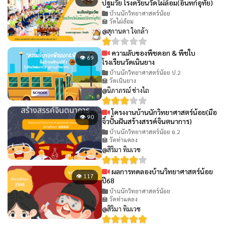
ปฐมวัย โรงดรียนวัดไผ่ล้อม(อินทก์อุทัย)
บ้านนักวิทยาศาสตร์น้อย
🏫 วัดไผ่ล้อม
@สุกานดา ใจกล้า
ความลับของพืชดอก & พืชใบ
👁 69
โรงเรียนวัดเนินยาง
บ้านนักวิทยาศาสตร์น้อย ป.2
🏫 วัดเนินยาง
@นิภาภรณ์ ช่างไถ
โครงงานบ้านนักวิทยาศาสตร์น้อย(มือ
👁 90
จิ๋วปั้นฝันสร้างสรรค์จินตนาการ)
บ้านนักวิทยาศาสตร์น้อย อ.2
🏫 วัดท่าแคลง
@สิริมา ทิมเวช
ผลการทดลองบ้านวิทยาศาสตร์น้อย
👁 117
ปี68
บ้านนักวิทยาศาสตร์น้อย
🏫 วัดท่าแคลง
@สิริมา ทิมเวช