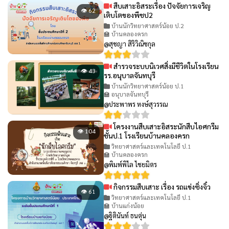
สืบเสาะอิสระเรื่อง ปัจจัยการเจริญ
👁 62
เติบโตของพืชป2
บ้านนักวิทยาศาสตร์น้อย ป.2
🏫 บ้านคลองครก
@สุชญา สิริวิณิชกุล
สำรวจระบบนิเวศสิ่งมีชีวิตในโรงเรียน
👁 43
รร.อนุบาลจันทบุรี
บ้านนักวิทยาศาสตร์น้อย ป.1
🏫 อนุบาลจันทบุรี
@ประพาพร หงษ์สุวรรณ
โครงงานสืบเสาะอิสระนักสืบไอศกรีม
👁 104
ชั้นป.1 โรงเรียนบ้านคลองครก
วิทยาศาสตร์และเทคโนโลยี ป.1
🏫 บ้านคลองครก
@พิมพ์พิไล ไชยมิตร
กิจกรรมสืบเสาะ เรื่อง รถแข่งซิ่งจิ๋ว
👁 61
วิทยาศาสตร์และเทคโนโลยี ป.1
🏫 บ้านแก่งน้อย
@ฐิตินันท์ ธนตุ่น