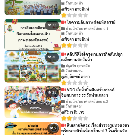
🏫 วัดหนองบัว
@พัชดา ฉายฉันท์
ไขความลับภาพต่อมหัศจรรย์
👁 33
บ้านนักวิทยาศาสตร์น้อย ป.1
🏫 วัดหนองบัว
@พัชดา ฉายฉันท์
คลิปวีดีโอโครงงานภารกิจลับปลุก
👁 30
เมล็ดทานตะวันจิ๋ว
ปฐมวัย ทุกระดับ
🏫 วัดสามผาน
@ธัญลักษณ์ ฉายา
VDO มือจิ๋วปั้นฝันสร้างสรรค์
👁 31
จินตนาการ รร.วัดท่าแคลงฯ
บ้านนักวิทยาศาสตร์น้อย อ.2
🏫 วัดท่าแคลง
@สิริมา ทิมเวช
สืบเสาะอิสระ เรื่องสำรวจรูปทรงเรขา
👁 9
คริตรอบตัวในห้องเรียน ป.3 โรงเรียนวัด