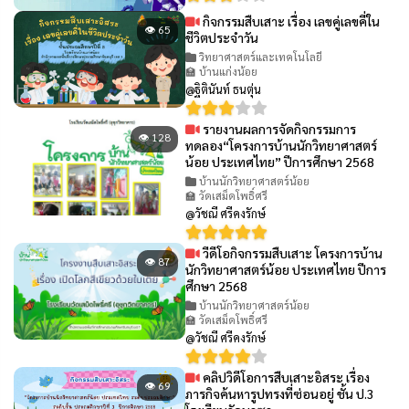
กิจกรรมสืบเสาะ เรื่อง เลขคู่เลขคี่ใน
👁 65
ชีวิตประจำวัน
วิทยาศาสตร์และเทคโนโลยี
🏫 บ้านแก่งน้อย
@ฐิตินันท์ ธนตุ่น
รายงานผลการจัดกิจกรรมการ
👁 128
ทดลอง“โครงการบ้านนักวิทยาศาสตร์
น้อย ประเทศไทย” ปีการศึกษา 2568
บ้านนักวิทยาศาสตร์น้อย
🏫 วัดเสม็ดโพธิ์ศรี
@วัชณี ศรีคงรักษ์
วีดีโอกิจกรรมสืบเสาะ โครงการบ้าน
👁 87
นักวิทยาศาสตร์น้อย ประเทศไทย ปีการ
ศึกษา 2568
บ้านนักวิทยาศาสตร์น้อย
🏫 วัดเสม็ดโพธิ์ศรี
@วัชณี ศรีคงรักษ์
คลิปวิดีโอการสืบเสาะอิสระ เรื่อง
👁 69
ภารกิจค้นหารูปทรงที่ซ่อนอยู่ ชั้น ป.3