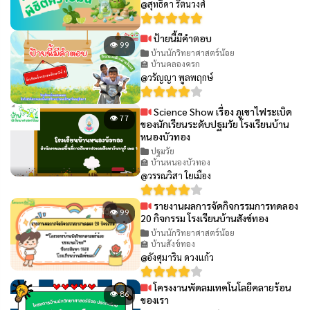
@สุทธิดา รัตนวงศ์
ป้ายนี้มีคำตอบ
👁 99
บ้านนักวิทยาศาสตร์น้อย
🏫 บ้านคลองครก
@วรัญญา พูลพฤกษ์
Science Show เรื่อง ภูเขาไฟระเบิด
👁 77
ของนักเรียนระดับปฐมวัย โรงเรียนบ้าน
หนองบัวทอง
ปฐมวัย
🏫 บ้านหนองบัวทอง
@วรรณวิสา ใยเมือง
รายงานผลการจัดกิจกรรมการทดลอง
👁 99
20 กิจกรรม โรงเรียนบ้านสังข์ทอง
บ้านนักวิทยาศาสตร์น้อย
🏫 บ้านสังข์ทอง
@อังศุมาริน ดวงแก้ว
โครงงานพัดลมเทคโนโลยีคลายร้อน
👁 86
ของเรา