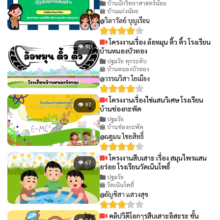
บ้านนักวิทยาศาสตร์น้อย
🏫 บ้านแก่งน้อย
@วิลาวัลย์ บุญเรือน
โครงงานเรื่อง ล้อหมุน ติ้ว ติ้ว โรงเรียน
👁 90
บ้านหนองบัวทอง
ปฐมวัย ทุกระดับ
🏫 บ้านหนองบัวทอง
@วรรณวิสา ใยเมือง
โครงงานเรื่องไข่แสนวิเศษ โรงเรียน
👁 97
บ้านช่องกะพัด
ปฐมวัย
🏫 บ้านช่องกะพัด
@ณฐมน ไชยสิทธิ์
โครงงานสืบเสาะ เรื่อง สมุนไพรแสน
👁 67
อร่อย โรงเรียนวัดเนินโพธิ์
ปฐมวัย
🏫 วัดเนินโพธิ์
@อัญชิสา แสวงสุข
คลิปวิดีโอการสืบเสาะอิสะระ ชั้น
👁 94