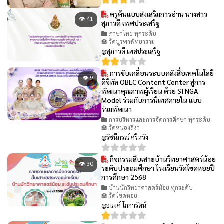
ครูต้นแบบส่งเสริมการอ่าน นางสาว
👁 41
สุภาวดี เพศประเสริฐ
ภาษาไทย ทุกระดับ
🏫 วัดบูรพาพิทยาราม
@สุภาวดี เพศประเสริฐ
การขับเคลื่อนระบบคลังสื่อเทคโนโลยี
👁 9
ดิจิทัล OBEC Content Center สู่การ
พัฒนาคุณภาพผู้เรียน ด้วย SI NGA
Model ร่วมกับการนิเทศภายใน แบบ
ร่วมพัฒนา
การบริหารและการจัดการศึกษา ทุกระดับ
🏫 วัดหนองสีงา
@รัชนีภรณ์ ศรีหวัง
กิจกรรมสืบเสาะบ้านวิทยาศาสตร์น้อย
👁 30
ระดับประถมศึกษา โรงเรียนวัดโขดหอยปี
การศึกษา 2568
บ้านนักวิทยาศาสตร์น้อย ทุกระดับ
🏫 วัดโขดหอย
@อนงค์ โกการัตน์