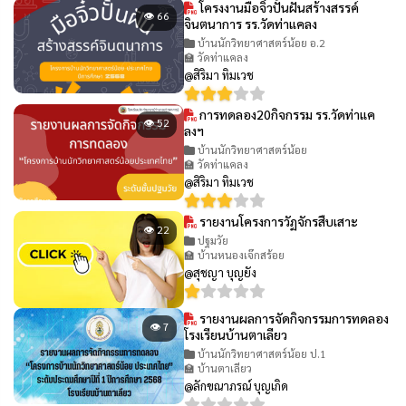
โครงงานมือจิ๋วปั้นฝันสร้างสรรค์
👁 66
จินตนาการ รร.วัดท่าแคลง
บ้านนักวิทยาศาสตร์น้อย อ.2
🏫 วัดท่าแคลง
@สิริมา ทิมเวช
การทดลอง20กิจกรรม รร.วัดท่าแค
👁 52
ลงฯ
บ้านนักวิทยาศาสตร์น้อย
🏫 วัดท่าแคลง
@สิริมา ทิมเวช
รายงานโครงการวัฏจักรสืบเสาะ
👁 22
ปฐมวัย
🏫 บ้านหนองเจ๊กสร้อย
@สุชญา บุญยัง
รายงานผลการจัดกิจกรรมการทดลอง
👁 7
โรงเรียนบ้านตาเลียว
บ้านนักวิทยาศาสตร์น้อย ป.1
🏫 บ้านตาเลียว
@ลักขณาภรณ์ บุญเกิด