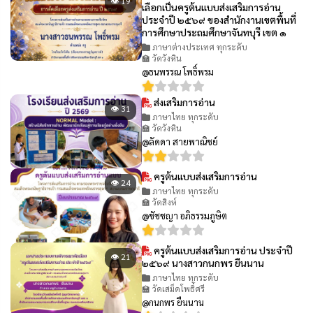
👁 19
เลือกเป็นครูต้นแบบส่งเสริมการอ่าน
ประจำปี ๒๕๖๙ ของสำนักงานเขตพื้นที่
การศึกษาประถมศึกษาจันทบุรี เขต ๑
ภาษาต่างประเทศ ทุกระดับ
🏫 วัดวังหิน
@ธนพรรณ โพธิ์พรม
ส่งเสริมการอ่าน
👁 31
ภาษาไทย ทุกระดับ
🏫 วัดวังหิน
@ลัดดา สายพาณิชย์
ครูต้นแบบส่งเสริมการอ่าน
👁 24
ภาษาไทย ทุกระดับ
🏫 วัดสิงห์
@ชัชชญา อภิธรรมภูษิต
ครูต้นแบบส่งเสริมการอ่าน ประจำปี
👁 21
๒๕๖๙ นางสาวกนกพร ยืนนาน
ภาษาไทย ทุกระดับ
🏫 วัดเสม็ดโพธิ์ศรี
@กนกพร ยืนนาน