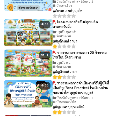
บ้านนักวิทยาศาสตร์น้อย ป.2
🏫 บ้านตาเลียว
@ลักขณาภรณ์ บุญเกิด
โครงงานภารกิจลับปลุกเมล็ด
👁 22
ทานตะวันจิ๋ว
ปฐมวัย ทุกระดับ
🏫 วัดสามผาน
@ธัญลักษณ์ ฉายา
รายงานผลการทดลอง 20 กิจกรรม
👁 31
โรงเรียนวัดสามผาน
ปฐมวัย อ.2
🏫 วัดสามผาน
@ธัญลักษณ์ ฉายา
รายงานผลการดำเนินงานวิธีปฏิบัติที่
👁 38
เป็นเลิศ (Best Practice) โรงเรียนบ้าน
คลองน้ำใส(บุญประชานุกูล)
บ้านนักวิทยาศาสตร์น้อย ป.1
🏫 บ้านคลองน้ำใส
@กัญจนพร บุญรอดรักษ์