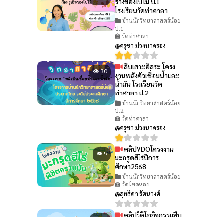
ร่างของใบไม้ ป.1
โรงเรียนวัดท่าศาลา
บ้านนักวิทยาศาสตร์น้อย
ป.1
🏫 วัดท่าศาลา
@ศรุชา ม่วงนาครอง
สืบเสาะอิสระ โครง
👁 30
งานพลังตัวเชื่อมน้ำและ
น้ำมัน โรงเรียนวัด
ท่าศาลา ป.2
บ้านนักวิทยาศาสตร์น้อย
ป.2
🏫 วัดท่าศาลา
@ศรุชา ม่วงนาครอง
คลิปVDOโครงงาน
👁 5
มะกรูดฮีโร่ปีการ
ศึกษา2568
บ้านนักวิทยาศาสตร์น้อย
🏫 วัดโขดหอย
@สุทธิดา รัตนวงศ์
คลิปวิดีโอกิจกรรมสืบ