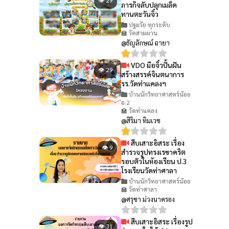
ภารกิจลับปลุกเมล็ด
ทานตะวันจิ๋ว
ปฐมวัย ทุกระดับ
🏫 วัดสามผาน
@ธัญลักษณ์ ฉายา
VDO มือจิ๋วปั้นฝัน
👁 29
สร้างสรรค์จินตนาการ
รร.วัดท่าแคลงฯ
บ้านนักวิทยาศาสตร์น้อย
อ.2
🏫 วัดท่าแคลง
@สิริมา ทิมเวช
สืบเสาะอิสระ เรื่อง
👁 9
สำรวจรูปทรงเรขาคริต
รอบตัวในห้องเรียน ป.3
โรงเรียนวัดท่าศาลา
บ้านนักวิทยาศาสตร์น้อย
🏫 วัดท่าศาลา
@ศรุชา ม่วงนาครอง
สืบเสาะอิสระ เรื่องรูป
👁 31