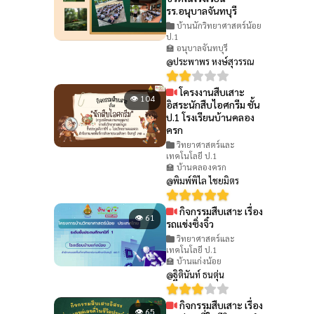
รร.อนุบาลจันทบุรี
บ้านนักวิทยาศาสตร์น้อย
ป.1
🏫 อนุบาลจันทบุรี
@ประพาพร หงษ์สุวรรณ
โครงงานสืบเสาะ
👁 104
อิสระนักสืบไอศกรีม ชั้น
ป.1 โรงเรียนบ้านคลอง
ครก
วิทยาศาสตร์และ
เทคโนโลยี ป.1
🏫 บ้านคลองครก
@พิมพ์พิไล ไชยมิตร
กิจกรรมสืบเสาะ เรื่อง
👁 61
รถแข่งซิ่งจิ๋ว
วิทยาศาสตร์และ
เทคโนโลยี ป.1
🏫 บ้านแก่งน้อย
@ฐิตินันท์ ธนตุ่น
กิจกรรมสืบเสาะ เรื่อง
👁 65