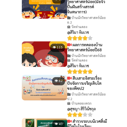
วิทยาศาสตร์น้อย(มือจิ๋ว
ปั้นฝันสร้างสรรค์
จินตนาการ)
บ้านนักวิทยาศาสตร์น้อย
อ.2
🏫 วัดท่าแคลง
@สิริมา ทิมเวช
ผลการทดลองบ้าน
👁 115
วิทยาศาสตร์น้อยปี68
บ้านนักวิทยาศาสตร์น้อย
🏫 วัดท่าแคลง
@สิริมา ทิมเวช
สืบเสาะอิสระเรื่อง
👁 62
ปัจจัยการเจริญเติบโต
ของพืชป2
บ้านนักวิทยาศาสตร์น้อย
ป.2
🏫 บ้านคลองครก
@สุชญา สิริวิณิชกุล
สำรวจระบบนิเวศสิ่งมี
👁 43
ชีวิตในโรงเรียน