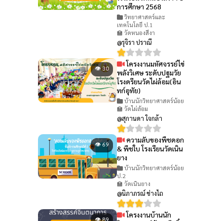
การศึกษา 2568
วิทยาศาสตร์และ
เทคโนโลยี ป.1
🏫 วัดหนองสีงา
@รุจิรา ปราณี
โครงงานมหัศจรรย์ไข่
👁 30
พลังวิเศษ ระดับปฐมวัย
โรงดรียนวัดไผ่ล้อม(อิน
ทก์อุทัย)
บ้านนักวิทยาศาสตร์น้อย
🏫 วัดไผ่ล้อม
@สุกานดา ใจกล้า
ความลับของพืชดอก
👁 69
& พืชใบ โรงเรียนวัดเนิน
ยาง
บ้านนักวิทยาศาสตร์น้อย
ป.2
🏫 วัดเนินยาง
@นิภาภรณ์ ช่างไถ
โครงงานบ้านนัก
👁 89