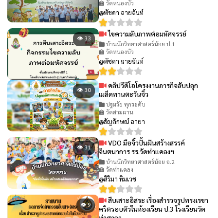
🏫 วัดหนองบัว
@พัชดา ฉายฉันท์
ไขความลับภาพต่อมหัศจรรย์
👁 33
บ้านนักวิทยาศาสตร์น้อย ป.1
🏫 วัดหนองบัว
@พัชดา ฉายฉันท์
คลิปวีดีโอโครงงานภารกิจลับปลุก
👁 30
เมล็ดทานตะวันจิ๋ว
ปฐมวัย ทุกระดับ
🏫 วัดสามผาน
@ธัญลักษณ์ ฉายา
VDO มือจิ๋วปั้นฝันสร้างสรรค์
👁 31
จินตนาการ รร.วัดท่าแคลงฯ
บ้านนักวิทยาศาสตร์น้อย อ.2
🏫 วัดท่าแคลง
@สิริมา ทิมเวช
สืบเสาะอิสระ เรื่องสำรวจรูปทรงเรขา
👁 9
คริตรอบตัวในห้องเรียน ป.3 โรงเรียนวัด
ท่าศาลา