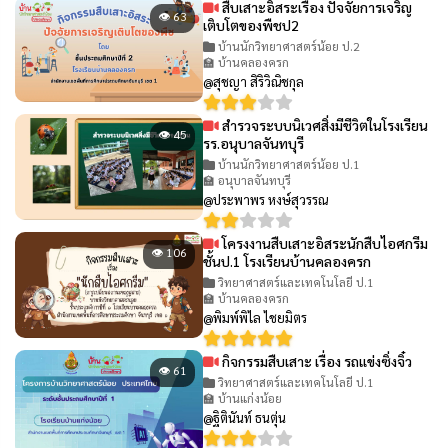
สืบเสาะอิสระเรื่อง ปัจจัยการเจริญ
👁 63
เติบโตของพืชป2
บ้านนักวิทยาศาสตร์น้อย ป.2
🏫 บ้านคลองครก
@สุชญา สิริวิณิชกุล
สำรวจระบบนิเวศสิ่งมีชีวิตในโรงเรียน
👁 45
รร.อนุบาลจันทบุรี
บ้านนักวิทยาศาสตร์น้อย ป.1
🏫 อนุบาลจันทบุรี
@ประพาพร หงษ์สุวรรณ
โครงงานสืบเสาะอิสระนักสืบไอศกรีม
👁 106
ชั้นป.1 โรงเรียนบ้านคลองครก
วิทยาศาสตร์และเทคโนโลยี ป.1
🏫 บ้านคลองครก
@พิมพ์พิไล ไชยมิตร
กิจกรรมสืบเสาะ เรื่อง รถแข่งซิ่งจิ๋ว
👁 61
วิทยาศาสตร์และเทคโนโลยี ป.1
🏫 บ้านแก่งน้อย
@ฐิตินันท์ ธนตุ่น