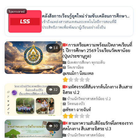
Sponsored
คลังสื่อการเรียนรู้ยุคใหม่ ร่วมขับเคลื่อนการศึกษา
ไทย
เข้าถึงแหล่งสารสนเทศและเทคโนโลยีการสอนที่มี
ประสิทธิภาพเพื่อพัฒนาผู้เรียนอย่างยั่งยืน
การเตรียมความพร้อมเปิดภาคเรียนที่
👁 14
1 ปีการศึกษา 2569 โรงเรียนวัดเขาน้อย
(ปุ่นประชานุกูล)
นิเทศการศึกษา ทุกระดับ
🏫 วัดเขาน้อย
@เขมมิกา นีลมงคล
มหัศจรรย์สีสันจากต้นโกงกาง สืบเสาะ
👁 32
อิสระ ป.2
บ้านนักวิทยาศาสตร์น้อย ป.2
🏫 วัดหนองบัว
@พัชดา ฉายฉันท์
ตามหาความลับสีย้อมรักษ์โลกของราก
👁 30
สดโกงกาง สืบเสาะอิสระ ป.3
บ้านนักวิทยาศาสตร์น้อย