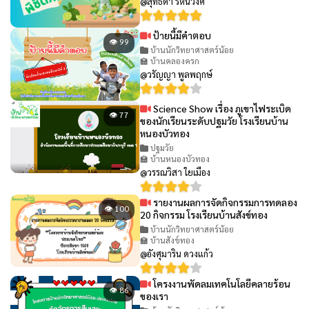
@สุทธิดา รัตนวงศ์
ป้ายนี้มีคำตอบ
👁 99
บ้านนักวิทยาศาสตร์น้อย
🏫 บ้านคลองครก
@วรัญญา พูลพฤกษ์
Science Show เรื่อง ภูเขาไฟระเบิด
👁 77
ของนักเรียนระดับปฐมวัย โรงเรียนบ้าน
หนองบัวทอง
ปฐมวัย
🏫 บ้านหนองบัวทอง
@วรรณวิสา ใยเมือง
รายงานผลการจัดกิจกรรมการทดลอง
👁 100
20 กิจกรรม โรงเรียนบ้านสังข์ทอง
บ้านนักวิทยาศาสตร์น้อย
🏫 บ้านสังข์ทอง
@อังศุมาริน ดวงแก้ว
โครงงานพัดลมเทคโนโลยีคลายร้อน
👁 86
ของเรา