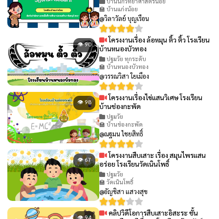
บ้านนักวิทยาศาสตร์น้อย
🏫 บ้านแก่งน้อย
@วิลาวัลย์ บุญเรือน
โครงงานเรื่อง ล้อหมุน ติ้ว ติ้ว โรงเรียน
👁 90
บ้านหนองบัวทอง
ปฐมวัย ทุกระดับ
🏫 บ้านหนองบัวทอง
@วรรณวิสา ใยเมือง
โครงงานเรื่องไข่แสนวิเศษ โรงเรียน
👁 98
บ้านช่องกะพัด
ปฐมวัย
🏫 บ้านช่องกะพัด
@ณฐมน ไชยสิทธิ์
โครงงานสืบเสาะ เรื่อง สมุนไพรแสน
👁 67
อร่อย โรงเรียนวัดเนินโพธิ์
ปฐมวัย
🏫 วัดเนินโพธิ์
@อัญชิสา แสวงสุข
คลิปวิดีโอการสืบเสาะอิสะระ ชั้น
👁 94