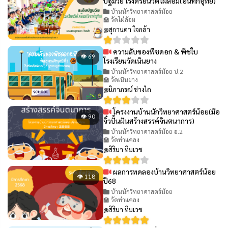
ปฐมวัย โรงดรียนวัดไผ่ล้อม(อินทก์อุทัย)
บ้านนักวิทยาศาสตร์น้อย
🏫 วัดไผ่ล้อม
@สุกานดา ใจกล้า
ความลับของพืชดอก & พืชใบ
👁 69
โรงเรียนวัดเนินยาง
บ้านนักวิทยาศาสตร์น้อย ป.2
🏫 วัดเนินยาง
@นิภาภรณ์ ช่างไถ
โครงงานบ้านนักวิทยาศาสตร์น้อย(มือ
👁 90
จิ๋วปั้นฝันสร้างสรรค์จินตนาการ)
บ้านนักวิทยาศาสตร์น้อย อ.2
🏫 วัดท่าแคลง
@สิริมา ทิมเวช
ผลการทดลองบ้านวิทยาศาสตร์น้อย
👁 118
ปี68
บ้านนักวิทยาศาสตร์น้อย
🏫 วัดท่าแคลง
@สิริมา ทิมเวช