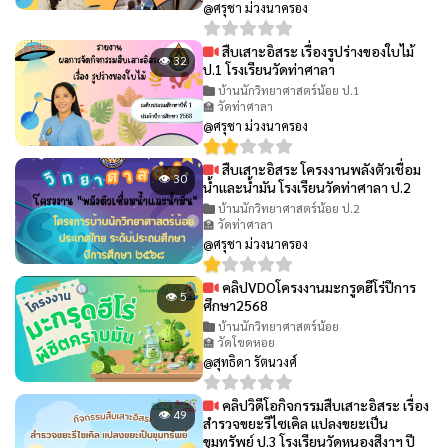
@ศรุชา ม่วงนาครอง
สืบเสาะอิสระ เรื่องรูปร่างของใบไม้
👁 32
ป.1 โรงเรียนวัดท่าศาลา
บ้านนักวิทยาศาสตร์น้อย ป.1
🏫 วัดท่าศาลา
@ศรุชา ม่วงนาครอง
สืบเสาะอิสระ โครงงานพลังตัวเชื่อม
👁 30
น้ำและน้ำมัน โรงเรียนวัดท่าศาลา ป.2
บ้านนักวิทยาศาสตร์น้อย ป.2
🏫 วัดท่าศาลา
@ศรุชา ม่วงนาครอง
คลิปVDOโครงงานมะกรูดฮีโร่ปีการ
👁 5
ศึกษา2568
บ้านนักวิทยาศาสตร์น้อย
🏫 วัดโขดหอย
@สุทธิดา รัตนวงศ์
คลิปวิดีโอกิจกรรมสืบเสาะอิสระ เรื่อง
👁 49
สำรวจขยะรีไซเคิล แปลงขยะเป็น
ขุมทรัพย์ ป.3 โรงเรียนวัดหนองสีงาฯ ปี