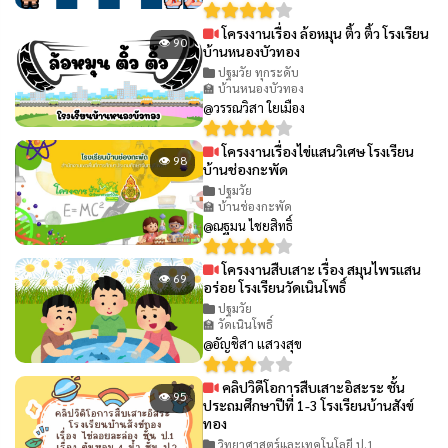
โครงงานเรื่อง ล้อหมุน ติ้ว ติ้ว โรงเรียน
👁 90
บ้านหนองบัวทอง
ปฐมวัย ทุกระดับ
🏫 บ้านหนองบัวทอง
@วรรณวิสา ใยเมือง
โครงงานเรื่องไข่แสนวิเศษ โรงเรียน
👁 98
บ้านช่องกะพัด
ปฐมวัย
🏫 บ้านช่องกะพัด
@ณฐมน ไชยสิทธิ์
โครงงานสืบเสาะ เรื่อง สมุนไพรแสน
👁 69
อร่อย โรงเรียนวัดเนินโพธิ์
ปฐมวัย
🏫 วัดเนินโพธิ์
@อัญชิสา แสวงสุข
คลิปวิดีโอการสืบเสาะอิสะระ ชั้น
👁 95
ประถมศึกษาปีที่ 1-3 โรงเรียนบ้านสังข์
ทอง
วิทยาศาสตร์และเทคโนโลยี ป.1