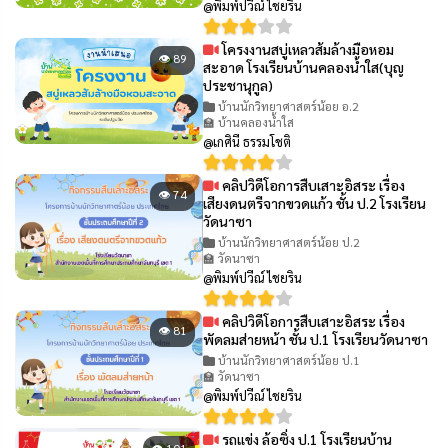
@พิมพ์ปวีณ์ ไชยริน
โครงงานสบู่เหลวส้มล้างมือหอม
👁 89
สะอาด โรงเรียนบ้านคลองน้ำใส(บุญ
ประชานุกูล)
บ้านนักวิทยาศาสตร์น้อย อ.2
🏫 บ้านคลองน้ำใส
@เกศินี ธรรมโชติ
คลิปวิดีโอการสืบเสาะอิสระ เรื่อง
👁 74
เสียงดนตรีจากขวดแก้ว ชั้น ป.2 โรงเรียน
วัดนาซา
บ้านนักวิทยาศาสตร์น้อย ป.2
🏫 วัดนาซา
@พิมพ์ปวีณ์ ไชยริน
คลิปวิดีโอการสืบเสาะอิสระ เรื่อง
👁 81
พัดลมส่ายหน้า ชั้น ป.1 โรงเรียนวัดนาซา
บ้านนักวิทยาศาสตร์น้อย ป.1
🏫 วัดนาซา
@พิมพ์ปวีณ์ ไชยริน
รถแข่ง ล้อซิ่ง ป.1 โรงเรียนบ้าน