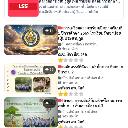
คลังสื่อการเรียนรู้ยุคใหม่ ร่วมขับเคลื่อนการศึกษา
ไทย
เข้าถึงแหล่งสารสนเทศและเทคโนโลยีการสอนที่มี
ประสิทธิภาพเพื่อพัฒนาผู้เรียนอย่างยั่งยืน
การเตรียมความพร้อมเปิดภาคเรียนที่
👁 14
1 ปีการศึกษา 2569 โรงเรียนวัดเขาน้อย
(ปุ่นประชานุกูล)
นิเทศการศึกษา ทุกระดับ
🏫 วัดเขาน้อย
@เขมมิกา นีลมงคล
มหัศจรรย์สีสันจากต้นโกงกาง สืบเสาะ
👁 32
อิสระ ป.2
บ้านนักวิทยาศาสตร์น้อย ป.2
🏫 วัดหนองบัว
@พัชดา ฉายฉันท์
ตามหาความลับสีย้อมรักษ์โลกของราก
👁 30
สดโกงกาง สืบเสาะอิสระ ป.3
บ้านนักวิทยาศาสตร์น้อย
🏫 วัดหนองบัว
@พัชดา ฉายฉันท์