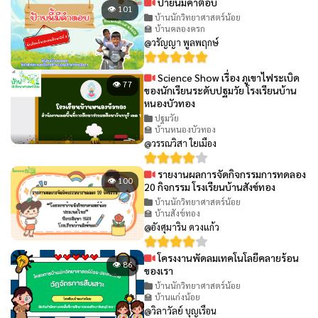
ป้ายนี้มีคำตอบ
👁 101
บ้านนักวิทยาศาสตร์น้อย
🏫 บ้านคลองครก
@วรัญญา พูลพฤกษ์
Science Show เรื่อง ภูเขาไฟระเบิด
👁 77
ของนักเรียนระดับปฐมวัย โรงเรียนบ้าน
หนองบัวทอง
ปฐมวัย
🏫 บ้านหนองบัวทอง
@วรรณวิสา ใยเมือง
รายงานผลการจัดกิจกรรมการทดลอง
👁 100
20 กิจกรรม โรงเรียนบ้านสังข์ทอง
บ้านนักวิทยาศาสตร์น้อย
🏫 บ้านสังข์ทอง
@อังศุมาริน ดวงแก้ว
โครงงานพัดลมเทคโนโลยีคลายร้อน
👁 86
ของเรา
บ้านนักวิทยาศาสตร์น้อย
🏫 บ้านแก่งน้อย
@วิลาวัลย์ บุญเรือน