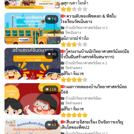
@สุกานดา ใจกล้า
ความลับของพืชดอก & พืชใบ
👁 70
โรงเรียนวัดเนินยาง
บ้านนักวิทยาศาสตร์น้อย ป.2
🏫 วัดเนินยาง
@นิภาภรณ์ ช่างไถ
โครงงานบ้านนักวิทยาศาสตร์น้อย(มือ
👁 90
จิ๋วปั้นฝันสร้างสรรค์จินตนาการ)
บ้านนักวิทยาศาสตร์น้อย อ.2
🏫 วัดท่าแคลง
@สิริมา ทิมเวช
ผลการทดลองบ้านวิทยาศาสตร์น้อย
👁 118
ปี68
บ้านนักวิทยาศาสตร์น้อย
🏫 วัดท่าแคลง
@สิริมา ทิมเวช
สืบเสาะอิสระเรื่อง ปัจจัยการเจริญ
👁 63
เติบโตของพืชป2
บ้านนักวิทยาศาสตร์น้อย ป.2