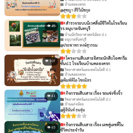
🏫 บ้านคลองครก
@สุชญา สิริวิณิชกุล
สำรวจระบบนิเวศสิ่งมีชีวิตในโรงเรียน
👁 45
รร.อนุบาลจันทบุรี
บ้านนักวิทยาศาสตร์น้อย ป.1
🏫 อนุบาลจันทบุรี
@ประพาพร หงษ์สุวรรณ
โครงงานสืบเสาะอิสระนักสืบไอศกรีม
👁 107
ชั้นป.1 โรงเรียนบ้านคลองครก
วิทยาศาสตร์และเทคโนโลยี ป.1
🏫 บ้านคลองครก
@พิมพ์พิไล ไชยมิตร
กิจกรรมสืบเสาะ เรื่อง รถแข่งซิ่งจิ๋ว
👁 61
วิทยาศาสตร์และเทคโนโลยี ป.1
🏫 บ้านแก่งน้อย
@ฐิตินันท์ ธนตุ่น
กิจกรรมสืบเสาะ เรื่อง เลขคู่เลขคี่ใน
👁 65
ชีวิตประจำวัน