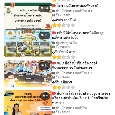
ไขความลับภาพต่อมหัศจรรย์
👁 34
บ้านนักวิทยาศาสตร์น้อย ป.1
🏫 วัดหนองบัว
@พัชดา ฉายฉันท์
คลิปวีดีโอโครงงานภารกิจลับปลุก
👁 31
เมล็ดทานตะวันจิ๋ว
ปฐมวัย ทุกระดับ
🏫 วัดสามผาน
@ธัญลักษณ์ ฉายา
VDO มือจิ๋วปั้นฝันสร้างสรรค์
👁 31
จินตนาการ รร.วัดท่าแคลงฯ
บ้านนักวิทยาศาสตร์น้อย อ.2
🏫 วัดท่าแคลง
@สิริมา ทิมเวช
สืบเสาะอิสระ เรื่องสำรวจรูปทรงเรขา
👁 9
คริตรอบตัวในห้องเรียน ป.3 โรงเรียนวัด
ท่าศาลา
บ้านนักวิทยาศาสตร์น้อย
🏫 วัดท่าศาลา