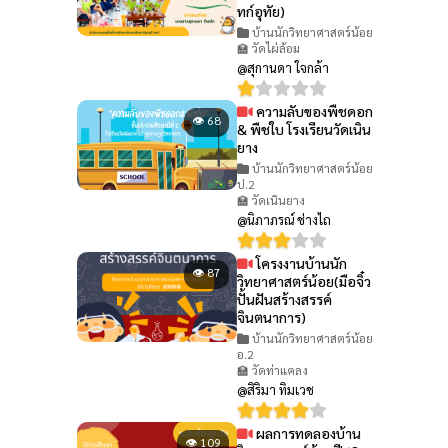
ทก์อุทัย)
บ้านนักวิทยาศาสตร์น้อย
🏫 วัดไผ่ล้อม
@สุกานดา ใจกล้า
ความลับของพืชดอก
👁 68
& พืชใบ โรงเรียนวัดเนิน
ยาง
บ้านนักวิทยาศาสตร์น้อย
ป.2
🏫 วัดเนินยาง
@นิภาภรณ์ ช่างไถ
โครงงานบ้านนัก
👁 87
วิทยาศาสตร์น้อย(มือจิ๋ว
ปั้นฝันสร้างสรรค์
จินตนาการ)
บ้านนักวิทยาศาสตร์น้อย
อ.2
🏫 วัดท่าแคลง
@สิริมา ทิมเวช
ผลการทดลองบ้าน
👁 109