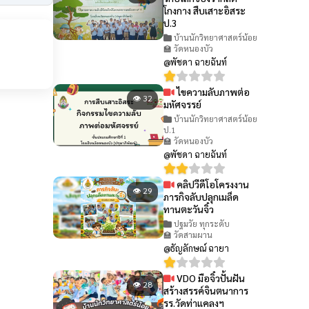
โกงกาง สืบเสาะอิสระ
ป.3
บ้านนักวิทยาศาสตร์น้อย
🏫 วัดหนองบัว
@พัชดา ฉายฉันท์
ไขความลับภาพต่อ
👁 32
มหัศจรรย์
บ้านนักวิทยาศาสตร์น้อย
ป.1
🏫 วัดหนองบัว
@พัชดา ฉายฉันท์
คลิปวีดีโอโครงงาน
👁 29
ภารกิจลับปลุกเมล็ด
ทานตะวันจิ๋ว
ปฐมวัย ทุกระดับ
🏫 วัดสามผาน
@ธัญลักษณ์ ฉายา
VDO มือจิ๋วปั้นฝัน
👁 28
สร้างสรรค์จินตนาการ
รร.วัดท่าแคลงฯ