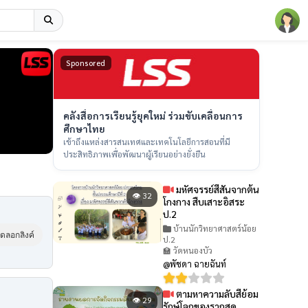
Sponsored
คลังสื่อการเรียนรู้ยุคใหม่ ร่วมขับเคลื่อนการ
ศึกษาไทย
เข้าถึงแหล่งสารสนเทศและเทคโนโลยีการสอนที่มี
ประสิทธิภาพเพื่อพัฒนาผู้เรียนอย่างยั่งยืน
มหัศจรรย์สีสันจากต้น
👁 32
โกงกาง สืบเสาะอิสระ
ป.2
บ้านนักวิทยาศาสตร์น้อย
ัดลอกลิงค์
ป.2
🏫 วัดหนองบัว
@พัชดา ฉายฉันท์
ตามหาความลับสีย้อม
👁 29
รักษ์โลกของรากสด