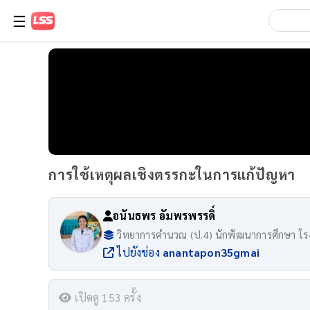
☰
การใช้เหตุผลเชิงตรรกะในการแก้ปัญหา
อนันธพร อัมพรพรรดิ์
วิทยาการคำนวณ (ป.4) นักพัฒนาการศึกษา โร
ไปยังช่อง
anantapon35gmai
เปิดดู 153 ครั้ง