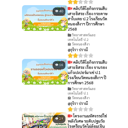
คลิปวิดีโอกิจกรรมสืบ
👁 40
เสาะอิสระ เรื่อง กระดาษ
สาใบเตย ป.2 โรงเรียนวัด
หนองสีงาฯ ปีการศึกษา
2568
วิทยาศาสตร์และ
เทคโนโลยี ป.2
🏫 วัดหนองสีงา
@รุจิรา ปราณี
คลิปวิดีโอกิจกรรมสืบ
👁 16
เสาะอิสระ เรื่อง จานรอง
แก้วเปเปอร์มาเช่ ป.1
โรงเรียนวัดหนองสีงาฯ ปี
การศึกษา 2568
วิทยาศาสตร์และ
เทคโนโลยี ป.1
🏫 วัดหนองสีงา
@รุจิรา ปราณี
โครงงานมหัศจรรย์ไข่
👁 29
พลังวิเศษ ระดับปฐมวัย
โรงดรียนวัดไผ่ล้อม(อิน