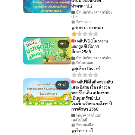
น้ำมัน โรงเรียนวัด
ท่าศาลา ป.2
บ้านนักวิทยาศาสตร์น้อย
ป.2
🏫 วัดท่าศาลา
@ศรุชา ม่วงนาครอง
คลิปVDOโครงงาน
👁 5
มะกรูดฮีโร่ปีการ
ศึกษา2568
บ้านนักวิทยาศาสตร์น้อย
🏫 วัดโขดหอย
@สุทธิดา รัตนวงศ์
คลิปวิดีโอกิจกรรมสืบ
👁 45
เสาะอิสระ เรื่อง สำรวจ
ขยะรีไซเคิล แปลงขยะ
เป็นขุมทรัพย์ ป.3
โรงเรียนวัดหนองสีงาฯ ปี
การศึกษา 2568
วิทยาศาสตร์และ
เทคโนโลยี
🏫 วัดหนองสีงา
@รุจิรา ปราณี