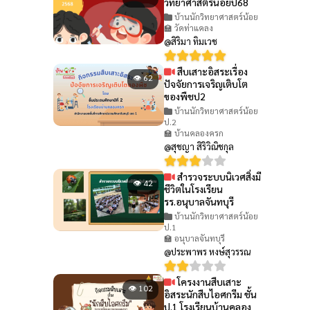
วิทยาศาสตร์น้อยปี68
บ้านนักวิทยาศาสตร์น้อย
🏫 วัดท่าแคลง
@สิริมา ทิมเวช
สืบเสาะอิสระเรื่อง
👁 62
ปัจจัยการเจริญเติบโต
ของพืชป2
บ้านนักวิทยาศาสตร์น้อย
ป.2
🏫 บ้านคลองครก
@สุชญา สิริวิณิชกุล
สำรวจระบบนิเวศสิ่งมี
👁 42
ชีวิตในโรงเรียน
รร.อนุบาลจันทบุรี
บ้านนักวิทยาศาสตร์น้อย
ป.1
🏫 อนุบาลจันทบุรี
@ประพาพร หงษ์สุวรรณ
โครงงานสืบเสาะ
👁 102
อิสระนักสืบไอศกรีม ชั้น
ป.1 โรงเรียนบ้านคลอง