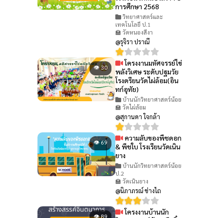
การศึกษา 2568
วิทยาศาสตร์และ
เทคโนโลยี ป.1
🏫 วัดหนองสีงา
@รุจิรา ปราณี
โครงงานมหัศจรรย์ไข่
👁 30
พลังวิเศษ ระดับปฐมวัย
โรงดรียนวัดไผ่ล้อม(อิน
ทก์อุทัย)
บ้านนักวิทยาศาสตร์น้อย
🏫 วัดไผ่ล้อม
@สุกานดา ใจกล้า
ความลับของพืชดอก
👁 69
& พืชใบ โรงเรียนวัดเนิน
ยาง
บ้านนักวิทยาศาสตร์น้อย
ป.2
🏫 วัดเนินยาง
@นิภาภรณ์ ช่างไถ
โครงงานบ้านนัก
👁 89