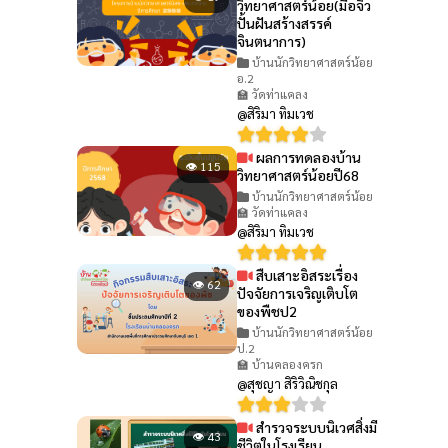
วิทยาศาสตร์น้อย(มือจิ๋ว
ปั้นฝันสร้างสรรค์
จินตนาการ)
บ้านนักวิทยาศาสตร์น้อย
อ.2
🏫 วัดท่าแคลง
@สิริมา ทิมเวช
ผลการทดลองบ้าน
👁 115
วิทยาศาสตร์น้อยปี68
บ้านนักวิทยาศาสตร์น้อย
🏫 วัดท่าแคลง
@สิริมา ทิมเวช
สืบเสาะอิสระเรื่อง
👁 62
ปัจจัยการเจริญเติบโต
ของพืชป2
บ้านนักวิทยาศาสตร์น้อย
ป.2
🏫 บ้านคลองครก
@สุชญา สิริวิณิชกุล
สำรวจระบบนิเวศสิ่งมี
👁 43
ชีวิตในโรงเรียน