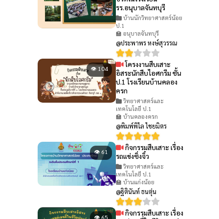
รร.อนุบาลจันทบุรี
บ้านนักวิทยาศาสตร์น้อย
ป.1
🏫 อนุบาลจันทบุรี
@ประพาพร หงษ์สุวรรณ
โครงงานสืบเสาะ
👁 104
อิสระนักสืบไอศกรีม ชั้น
ป.1 โรงเรียนบ้านคลอง
ครก
วิทยาศาสตร์และ
เทคโนโลยี ป.1
🏫 บ้านคลองครก
@พิมพ์พิไล ไชยมิตร
กิจกรรมสืบเสาะ เรื่อง
👁 61
รถแข่งซิ่งจิ๋ว
วิทยาศาสตร์และ
เทคโนโลยี ป.1
🏫 บ้านแก่งน้อย
@ฐิตินันท์ ธนตุ่น
กิจกรรมสืบเสาะ เรื่อง
👁 65