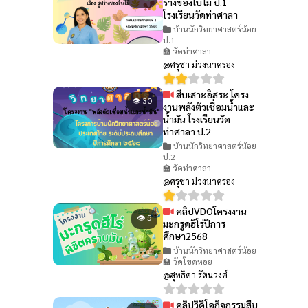
ร่างของใบไม้ ป.1
โรงเรียนวัดท่าศาลา
บ้านนักวิทยาศาสตร์น้อย
ป.1
🏫 วัดท่าศาลา
@ศรุชา ม่วงนาครอง
สืบเสาะอิสระ โครง
👁 30
งานพลังตัวเชื่อมน้ำและ
น้ำมัน โรงเรียนวัด
ท่าศาลา ป.2
บ้านนักวิทยาศาสตร์น้อย
ป.2
🏫 วัดท่าศาลา
@ศรุชา ม่วงนาครอง
คลิปVDOโครงงาน
👁 5
มะกรูดฮีโร่ปีการ
ศึกษา2568
บ้านนักวิทยาศาสตร์น้อย
🏫 วัดโขดหอย
@สุทธิดา รัตนวงศ์
คลิปวิดีโอกิจกรรมสืบ