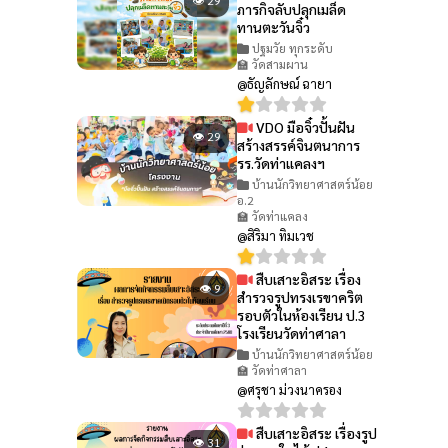
ภารกิจลับปลุกเมล็ด
ทานตะวันจิ๋ว
ปฐมวัย ทุกระดับ
🏫 วัดสามผาน
@ธัญลักษณ์ ฉายา
VDO มือจิ๋วปั้นฝัน
👁 29
สร้างสรรค์จินตนาการ
รร.วัดท่าแคลงฯ
บ้านนักวิทยาศาสตร์น้อย
อ.2
🏫 วัดท่าแคลง
@สิริมา ทิมเวช
สืบเสาะอิสระ เรื่อง
👁 9
สำรวจรูปทรงเรขาคริต
รอบตัวในห้องเรียน ป.3
โรงเรียนวัดท่าศาลา
บ้านนักวิทยาศาสตร์น้อย
🏫 วัดท่าศาลา
@ศรุชา ม่วงนาครอง
สืบเสาะอิสระ เรื่องรูป
👁 31