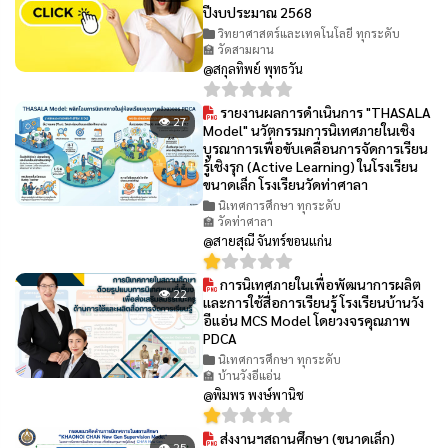
ปีงบประมาณ 2568
วิทยาศาสตร์และเทคโนโลยี ทุกระดับ
🏫 วัดสามผาน
@สกุลทิพย์ พุทธวัน
รายงานผลการดำเนินการ "THASALA
👁 27
Model" นวัตกรรมการนิเทศภายในเชิง
บูรณาการเพื่อขับเคลื่อนการจัดการเรียน
รู้เชิงรุก (Active Learning) ในโรงเรียน
ขนาดเล็ก โรงเรียนวัดท่าศาลา
นิเทศการศึกษา ทุกระดับ
🏫 วัดท่าศาลา
@สายสุณี จันทร์ขอนแก่น
การนิเทศภายในเพื่อพัฒนาการผลิต
👁 22
และการใช้สื่อการเรียนรู้ โรงเรียนบ้านวัง
อีแอ่น MCS Model โดยวงจรคุณภาพ
PDCA
นิเทศการศึกษา ทุกระดับ
🏫 บ้านวังอีแอ่น
@พิมพร พงษ์พานิช
ส่งงานฯสถานศึกษา (ขนาดเล็ก)
👁 25