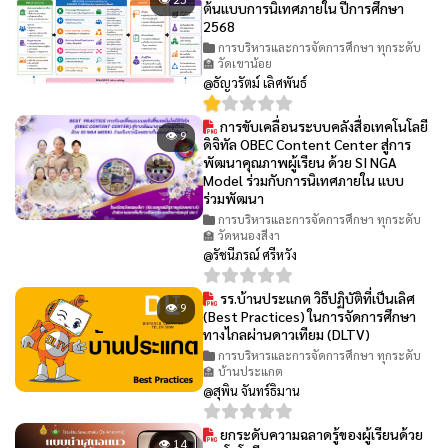
ต้นแบบการนิเทศภายใน ปีการศึกษา
2568
การบริหารและการจัดการศึกษา ทุกระดับ
🏫 วัดเขาน้อย
@ธัญวรัตม์ เลิศพันธ์
การขับเคลื่อนระบบคลังสื่อเทคโนโลยี
👁 9
ดิจิทัล OBEC Content Center สู่การ
พัฒนาคุณภาพผู้เรียน ด้วย SI NGA
Model ร่วมกับการนิเทศภายใน แบบ
ร่วมพัฒนา
การบริหารและการจัดการศึกษา ทุกระดับ
🏫 วัดหนองสีงา
@รัชนีภรณ์ ศรีหวัง
รร.บ้านประแกต วิธีปฏิบัติที่เป็นเลิศ
👁 9
(Best Practices) ในการจัดการศึกษา
ทางไกลผ่านดาวเทียม (DLTV)
การบริหารและการจัดการศึกษา ทุกระดับ
🏫 บ้านประแกต
@สุพิน จันทร์ธิมาน
ยกระดับความฉลาดรู้ของผู้เรียนด้วย
👁 14