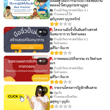
เป็นเลิศ (Best Practice) โรงเรียนบ้าน
คลองน้ำใส(บุญประชานุกูล)
บ้านนักวิทยาศาสตร์น้อย ป.1
🏫 บ้านคลองน้ำใส
@กัญจนพร บุญรอดรักษ์
โครงงานมือจิ๋วปั้นฝันสร้างสรรค์
👁 70
จินตนาการ รร.วัดท่าแคลง
บ้านนักวิทยาศาสตร์น้อย อ.2
🏫 วัดท่าแคลง
@สิริมา ทิมเวช
การทดลอง20กิจกรรม รร.วัดท่าแค
👁 57
ลงฯ
บ้านนักวิทยาศาสตร์น้อย
🏫 วัดท่าแคลง
@สิริมา ทิมเวช
รายงานโครงการวัฏจักรสืบเสาะ
👁 23
ปฐมวัย
🏫 บ้านหนองเจ๊กสร้อย
@สุชญา บุญยัง