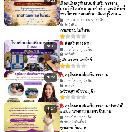
👁 23
เลือกเป็นครูต้นแบบส่งเสริมการอ่าน
ประจำปี ๒๕๖๙ ของสำนักงานเขตพื้นที่
การศึกษาประถมศึกษาจันทบุรี เขต ๑
ภาษาต่างประเทศ ทุกระดับ
🏫 วัดวังหิน
@ธนพรรณ โพธิ์พรม
ส่งเสริมการอ่าน
👁 32
ภาษาไทย ทุกระดับ
🏫 วัดวังหิน
@ลัดดา สายพาณิชย์
ครูต้นแบบส่งเสริมการอ่าน
👁 24
ภาษาไทย ทุกระดับ
🏫 วัดสิงห์
@ชัชชญา อภิธรรมภูษิต
ครูต้นแบบส่งเสริมการอ่าน ประจำปี
👁 24
๒๕๖๙ นางสาวกนกพร ยืนนาน
ภาษาไทย ทุกระดับ
🏫 วัดเสม็ดโพธิ์ศรี
@กนกพร ยืนนาน