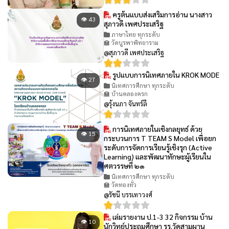
ครูต้นแบบส่งเสริมการอ่าน นางสาว
👁 43
สุภาวดี เพศประเสริฐ
ภาษาไทย ทุกระดับ
🏫 วัดบูรพาพิทยาราม
@สุภาวดี เพศประเสริฐ
รูปแบบการนิเทศภายใน KROK MODE
👁 27
นิเทศการศึกษา ทุกระดับ
🏫 บ้านคลองครก
@รุ้งนภา จันทร์ลี
การนิเทศภายในเชิงกลยุทธ์ ด้วย
👁 15
กระบวนการ T TEAM S Model เพื่อยก
ระดับการจัดการเรียนรู้เชิงรุก (Active
Learning) และพัฒนาทักษะผู้เรียนใน
ศตวรรษที่ ๒๑
นิเทศการศึกษา ทุกระดับ
🏫 วัดทองทั่ว
@รัชนี บรรเทาวงศ์
เล่มรายงาน ป.1-3 32 กิจกรรม บ้าน
👁 10
นักวิทย์ประถมศึกษา รร.วัดสามผาน