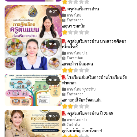
ครูส่งเสริมการอ่าน
👁 27
ภาษาไทย
🏫 วัดท่าศาลา
@อุษา ขมสนิท
ครูส่งเสริมการอ่าน นางสาวศศิลชา
👁 40
เนื่องโพธิ์
ภาษาไทย ป.1
🏫 วัดเขาน้อย
@เขมมิกา นีลมงคล
โรงเรียนส่งเสริมการอ่านโรงเรียนวัด
👁 38
ท่าศาลา
ภาษาไทย ทุกระดับ
🏫 วัดท่าศาลา
@สายสุณี จันทร์ขอนแก่น
ครูส่งเสริมการอ่าน ปี 2569
👁 57
ภาษาไทย ป.1
🏫 วัดรำพัน
@จันทร์เพ็ญ อินทร์โอภาศ