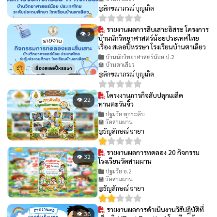
@ลักขณาภรณ์ บุญเกิด
รายงานผลการสืบเสาะอิสระ โครงการ
👁 9
บ้านนักวิทยาศาสตร์น้อยประเทศไทย
เรื่อง สเลอปี้หรรษา โรงเรียนบ้านตาเลียว
บ้านนักวิทยาศาสตร์น้อย ป.2
🏫 บ้านตาเลียว
@ลักขณาภรณ์ บุญเกิด
โครงงานภารกิจลับปลุกเมล็ด
👁 22
ทานตะวันจิ๋ว
ปฐมวัย ทุกระดับ
🏫 วัดสามผาน
@ธัญลักษณ์ ฉายา
รายงานผลการทดลอง 20 กิจกรรม
👁 32
โรงเรียนวัดสามผาน
ปฐมวัย อ.2
🏫 วัดสามผาน
@ธัญลักษณ์ ฉายา
รายงานผลการดำเนินงานวิธีปฏิบัติที่
👁 38