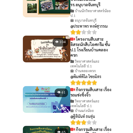
รร.อนุบาลจันทบุรี
บ้านนักวิทยาศาสตร์น้อย
ป.1
🏫 อนุบาลจันทบุรี
@ประพาพร หงษ์สุวรรณ
โครงงานสืบเสาะ
👁 104
อิสระนักสืบไอศกรีม ชั้น
ป.1 โรงเรียนบ้านคลอง
ครก
วิทยาศาสตร์และ
เทคโนโลยี ป.1
🏫 บ้านคลองครก
@พิมพ์พิไล ไชยมิตร
กิจกรรมสืบเสาะ เรื่อง
👁 61
รถแข่งซิ่งจิ๋ว
วิทยาศาสตร์และ
เทคโนโลยี ป.1
🏫 บ้านแก่งน้อย
@ฐิตินันท์ ธนตุ่น
กิจกรรมสืบเสาะ เรื่อง
👁 65