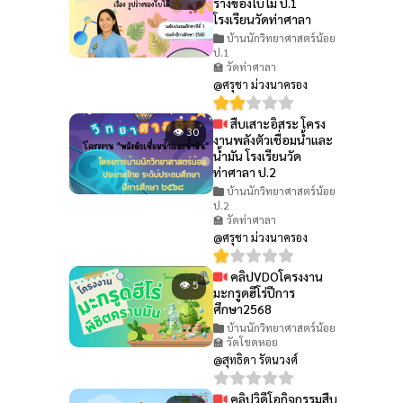
ร่างของใบไม้ ป.1
โรงเรียนวัดท่าศาลา
บ้านนักวิทยาศาสตร์น้อย
ป.1
🏫 วัดท่าศาลา
@ศรุชา ม่วงนาครอง
สืบเสาะอิสระ โครง
👁 30
งานพลังตัวเชื่อมน้ำและ
น้ำมัน โรงเรียนวัด
ท่าศาลา ป.2
บ้านนักวิทยาศาสตร์น้อย
ป.2
🏫 วัดท่าศาลา
@ศรุชา ม่วงนาครอง
คลิปVDOโครงงาน
👁 5
มะกรูดฮีโร่ปีการ
ศึกษา2568
บ้านนักวิทยาศาสตร์น้อย
🏫 วัดโขดหอย
@สุทธิดา รัตนวงศ์
คลิปวิดีโอกิจกรรมสืบ