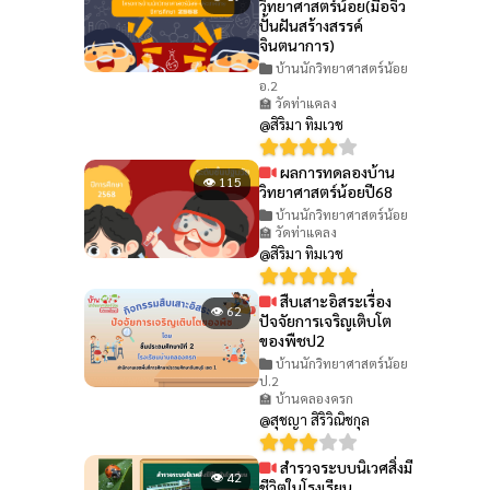
วิทยาศาสตร์น้อย(มือจิ๋ว
ปั้นฝันสร้างสรรค์
จินตนาการ)
บ้านนักวิทยาศาสตร์น้อย
อ.2
🏫 วัดท่าแคลง
@สิริมา ทิมเวช
ผลการทดลองบ้าน
👁 115
วิทยาศาสตร์น้อยปี68
บ้านนักวิทยาศาสตร์น้อย
🏫 วัดท่าแคลง
@สิริมา ทิมเวช
สืบเสาะอิสระเรื่อง
👁 62
ปัจจัยการเจริญเติบโต
ของพืชป2
บ้านนักวิทยาศาสตร์น้อย
ป.2
🏫 บ้านคลองครก
@สุชญา สิริวิณิชกุล
สำรวจระบบนิเวศสิ่งมี
👁 42
ชีวิตในโรงเรียน