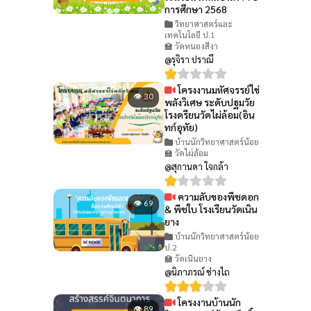
การศึกษา 2568
วิทยาศาสตร์และ
เทคโนโลยี ป.1
🏫 วัดหนองสีงา
@รุจิรา ปราณี
โครงงานมหัศจรรย์ไข่
👁 30
พลังวิเศษ ระดับปฐมวัย
โรงดรียนวัดไผ่ล้อม(อิน
ทก์อุทัย)
บ้านนักวิทยาศาสตร์น้อย
🏫 วัดไผ่ล้อม
@สุกานดา ใจกล้า
ความลับของพืชดอก
👁 69
& พืชใบ โรงเรียนวัดเนิน
ยาง
บ้านนักวิทยาศาสตร์น้อย
ป.2
🏫 วัดเนินยาง
@นิภาภรณ์ ช่างไถ
โครงงานบ้านนัก
👁 89