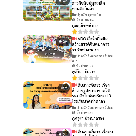
ภารกิจลับปลุกเมล็ด
ทานตะวันจิ๋ว
ปฐมวัย ทุกระดับ
🏫 วัดสามผาน
@ธัญลักษณ์ ฉายา
VDO มือจิ๋วปั้นฝัน
👁 29
สร้างสรรค์จินตนาการ
รร.วัดท่าแคลงฯ
บ้านนักวิทยาศาสตร์น้อย
อ.2
🏫 วัดท่าแคลง
@สิริมา ทิมเวช
สืบเสาะอิสระ เรื่อง
👁 9
สำรวจรูปทรงเรขาคริต
รอบตัวในห้องเรียน ป.3
โรงเรียนวัดท่าศาลา
บ้านนักวิทยาศาสตร์น้อย
🏫 วัดท่าศาลา
@ศรุชา ม่วงนาครอง
สืบเสาะอิสระ เรื่องรูป
👁 31