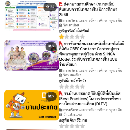
ส่งงานฯสถานศึกษา (ขนาดเล็ก)
👁 24
ต้นแบบการนิเทศภายใน ปีการศึกษา
2568
การบริหารและการจัดการศึกษา ทุกระดับ
🏫 วัดเขาน้อย
@ธัญวรัตม์ เลิศพันธ์
การขับเคลื่อนระบบคลังสื่อเทคโนโลยี
👁 9
ดิจิทัล OBEC Content Center สู่การ
พัฒนาคุณภาพผู้เรียน ด้วย SI NGA
Model ร่วมกับการนิเทศภายใน แบบ
ร่วมพัฒนา
การบริหารและการจัดการศึกษา ทุกระดับ
🏫 วัดหนองสีงา
@รัชนีภรณ์ ศรีหวัง
รร.บ้านประแกต วิธีปฏิบัติที่เป็นเลิศ
👁 9
(Best Practices) ในการจัดการศึกษา
ทางไกลผ่านดาวเทียม (DLTV)
การบริหารและการจัดการศึกษา ทุกระดับ
🏫 บ้านประแกต
@สุพิน จันทร์ธิมาน