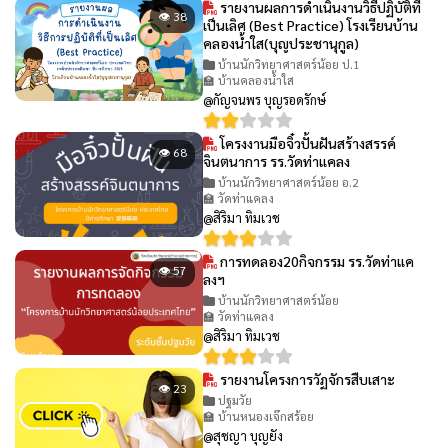
รายงานผลการดำเนินงานวิธีปฏิบัติที่
👁 38
เป็นเลิศ (Best Practice) โรงเรียนบ้าน
คลองน้ำใส(บุญประชานุกูล)
บ้านนักวิทยาศาสตร์น้อย ป.1
🏫 บ้านคลองน้ำใส
@กัญจนพร บุญรอดรักษ์
โครงงานมือจิ๋วปั้นฝันสร้างสรรค์
👁 68
จินตนาการ รร.วัดท่าแคลง
บ้านนักวิทยาศาสตร์น้อย อ.2
🏫 วัดท่าแคลง
@สิริมา ทิมเวช
การทดลอง20กิจกรรม รร.วัดท่าแค
👁 57
ลงฯ
บ้านนักวิทยาศาสตร์น้อย
🏫 วัดท่าแคลง
@สิริมา ทิมเวช
รายงานโครงการวัฏจักรสืบเสาะ
👁 23
ปฐมวัย
🏫 บ้านหนองเจ๊กสร้อย
@สุชญา บุญยัง