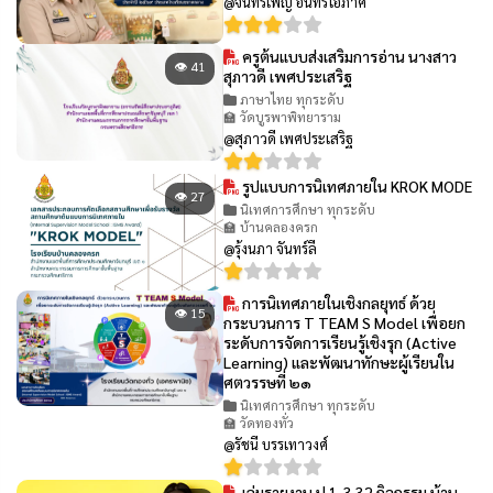
@จันทร์เพ็ญ อินทร์โอภาศ
ครูต้นแบบส่งเสริมการอ่าน นางสาว
👁 41
สุภาวดี เพศประเสริฐ
ภาษาไทย ทุกระดับ
🏫 วัดบูรพาพิทยาราม
@สุภาวดี เพศประเสริฐ
รูปแบบการนิเทศภายใน KROK MODE
👁 27
นิเทศการศึกษา ทุกระดับ
🏫 บ้านคลองครก
@รุ้งนภา จันทร์ลี
การนิเทศภายในเชิงกลยุทธ์ ด้วย
👁 15
กระบวนการ T TEAM S Model เพื่อยก
ระดับการจัดการเรียนรู้เชิงรุก (Active
Learning) และพัฒนาทักษะผู้เรียนใน
ศตวรรษที่ ๒๑
นิเทศการศึกษา ทุกระดับ
🏫 วัดทองทั่ว
@รัชนี บรรเทาวงศ์
เล่มรายงาน ป.1-3 32 กิจกรรม บ้าน