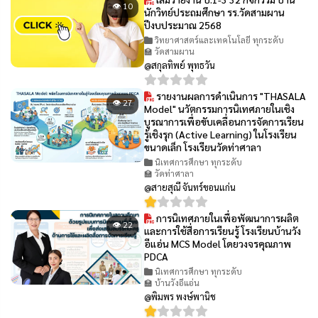
👁 10
นักวิทย์ประถมศึกษา รร.วัดสามผาน
ปีงบประมาณ 2568
วิทยาศาสตร์และเทคโนโลยี ทุกระดับ
🏫 วัดสามผาน
@สกุลทิพย์ พุทธวัน
รายงานผลการดำเนินการ "THASALA
👁 27
Model" นวัตกรรมการนิเทศภายในเชิง
บูรณาการเพื่อขับเคลื่อนการจัดการเรียน
รู้เชิงรุก (Active Learning) ในโรงเรียน
ขนาดเล็ก โรงเรียนวัดท่าศาลา
นิเทศการศึกษา ทุกระดับ
🏫 วัดท่าศาลา
@สายสุณี จันทร์ขอนแก่น
การนิเทศภายในเพื่อพัฒนาการผลิต
👁 22
และการใช้สื่อการเรียนรู้ โรงเรียนบ้านวัง
อีแอ่น MCS Model โดยวงจรคุณภาพ
PDCA
นิเทศการศึกษา ทุกระดับ
🏫 บ้านวังอีแอ่น
@พิมพร พงษ์พานิช