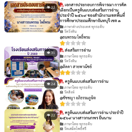
เอกสารประกอบการพิจารณา การคัด
👁 22
เลือกเป็นครูต้นแบบส่งเสริมการอ่าน
ประจำปี ๒๕๖๙ ของสำนักงานเขตพื้นที่
การศึกษาประถมศึกษาจันทบุรี เขต ๑
ภาษาต่างประเทศ ทุกระดับ
🏫 วัดวังหิน
@ธนพรรณ โพธิ์พรม
ส่งเสริมการอ่าน
👁 31
ภาษาไทย ทุกระดับ
🏫 วัดวังหิน
@ลัดดา สายพาณิชย์
ครูต้นแบบส่งเสริมการอ่าน
👁 24
ภาษาไทย ทุกระดับ
🏫 วัดสิงห์
@ชัชชญา อภิธรรมภูษิต
ครูต้นแบบส่งเสริมการอ่าน ประจำปี
👁 22
๒๕๖๙ นางสาวกนกพร ยืนนาน
ภาษาไทย ทุกระดับ
🏫 วัดเสม็ดโพธิ์ศรี