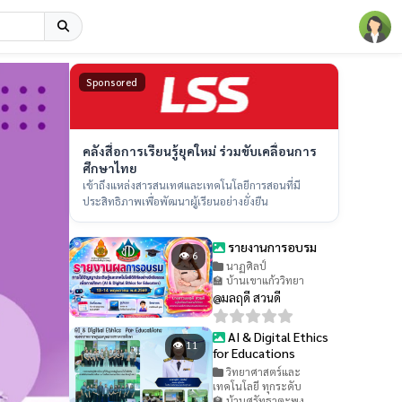
Sponsored
คลังสื่อการเรียนรู้ยุคใหม่ ร่วมขับเคลื่อนการ
ศึกษาไทย
เข้าถึงแหล่งสารสนเทศและเทคโนโลยีการสอนที่มี
ประสิทธิภาพเพื่อพัฒนาผู้เรียนอย่างยั่งยืน
รายงานการอบรม
👁 6
นาฏศิลป์
🏫 บ้านเขาแก้ววิทยา
@มลฤดี สวนดี
AI & Digital Ethics
👁 11
for Educations
วิทยาศาสตร์และ
เทคโนโลยี ทุกระดับ
🏫 บ้านศรัทธาตะพง