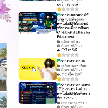
@สุจิรา อ่อนขันธ์
รายงานอบรมการใช้
👁 21
ปัญญาประดิษฐ์และ
เทคโนโลยีดิจิทัลอย่างมี
จริยธรรมเพื่อการศึกษา
(AI & Digital Ethics for
Educators)
คณิตศาสตร์ ม.2
🏫 บ้านเขาแก้ววิทยา
@มนัสวี ชาภักดี
รายงานการอบรม
👁 13
สุขศึกษาและพลศึกษา
🏫 บ้านเขาแก้ววิทยา
@ปกรณ์ ศรีคงจันทร์
รายงานการอบรมการ
👁 27
ใช้ปัญญาประดิษฐ์และ
เทคโนโลยีดิจิทัลเพื่อการ
ศึกษา 2569
ภาษาต่างประเทศ ม.2
🏫 บ้านเขาแก้ววิทยา