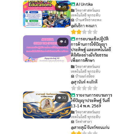
AI Untika
👁 35
วิทยาศาสตร์และ
เทคโนโลยี ทุกระดับ
🏫 บ้านศรัทธาตะพง
@อันธิกา คงนภา
การอบรมเชิงปฎิบัติ
👁 4
การด้านการใช้ปัญญา
ประดิษฐ์ และเทคโนโลยี
ดิจิทัลอย่างมีจริยธรรม
เพื่อการศึกษา
วิทยาศาสตร์และ
เทคโนโลยี ทุกระดับ
🏫 บ้านแก่งน้อย
@สุวนันท์ คงภักดี
รายงานการอบรมการ
👁 32
ใช้ปัญญาประดิษฐ์ วันที่
13-14 พ.ค. 2569
วิทยาศาสตร์และ
เทคโนโลยี ทุกระดับ
🏫 วัดท่าศาลา
@สายสุณี จันทร์ขอนแก่น