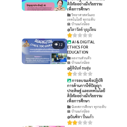
ดิจิทัลอย่างมีจริยธรรม
เพื่อการศึกษา
วิทยาศาสตร์และ
เทคโนโลยี ทุกระดับ
🏫 บ้านแก่งน้อย
@วิลาวัลย์ บุญเรือน
AI & DIGITAL
👁 12
ETHICS FOR
EDUCATION
ผลงานส่วนตัว
🏫 บ้านแก่งน้อย
@ฐิตินันท์ ธนตุ่น
การอบรมเชิงปฎิบัติ
👁 37
การด้านการใช้ปัญญา
ประดิษฐ์ และเทคโนโลยี
ดิจิทัลอย่างมีจริยธรรม
เพื่อการศึกษา
นิเทศการศึกษา ทุกระดับ
🏫 บ้านแก่งน้อย
@ปัณฑิตา ปิ่นแก้ว