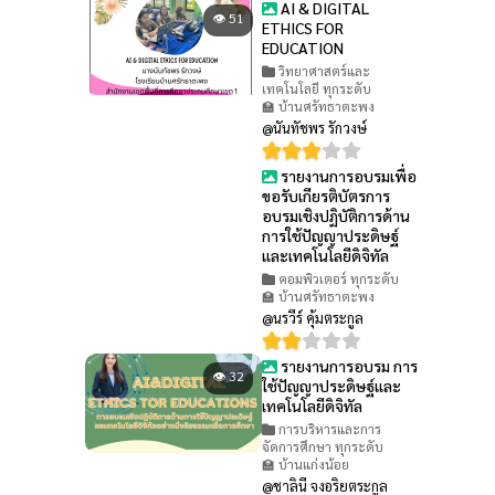
AI & DIGITAL
👁 51
ETHICS FOR
EDUCATION
วิทยาศาสตร์และ
เทคโนโลยี ทุกระดับ
🏫 บ้านศรัทธาตะพง
@นันทัชพร รักวงษ์
รายงานการอบรมเพื่อ
👁 44
ขอรับเกียรติบัตรการ
อบรมเชิงปฏิบัติการด้าน
การใช้ปัญญาประดิษฐ์
และเทคโนโลยีดิจิทัล
คอมพิวเตอร์ ทุกระดับ
🏫 บ้านศรัทธาตะพง
@นรวีร์ คุ้มตระกูล
รายงานการอบรม การ
👁 32
ใช้ปัญญาประดิษฐ์และ
เทคโนโลยีดิจิทัล
การบริหารและการ
จัดการศึกษา ทุกระดับ
🏫 บ้านแก่งน้อย
@ชาลินี จงอริยตระกูล