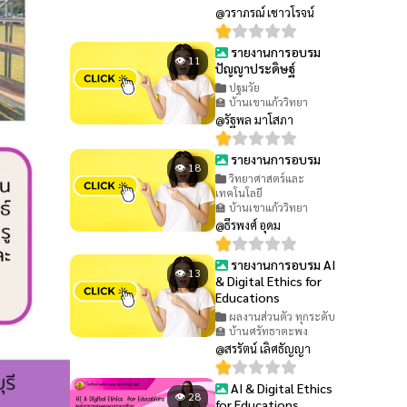
@วราภรณ์ เชาวโรจน์
รายงานการอบรม
👁 11
ปัญญาประดิษฐ์
ปฐมวัย
🏫 บ้านเขาแก้ววิทยา
@รัฐพล มาโสภา
รายงานการอบรม
👁 18
วิทยาศาสตร์และ
เทคโนโลยี
🏫 บ้านเขาแก้ววิทยา
@ธีรพงศ์ อุดม
รายงานการอบรม AI
👁 13
& Digital Ethics for
Educations
ผลงานส่วนตัว ทุกระดับ
🏫 บ้านศรัทธาตะพง
@สรรัตน์ เลิศธัญญา
AI & Digital Ethics
👁 28
for Educations