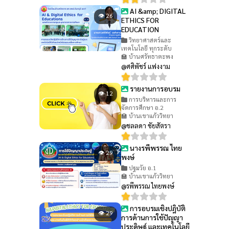
AI &amp; DIGITAL
👁 26
ETHICS FOR
EDUCATION
วิทยาศาสตร์และ
เทคโนโลยี ทุกระดับ
🏫 บ้านศรัทธาตะพง
@ศศิพัชร์ แฟงงาม
รายงานการอบรม
👁 12
การบริหารและการ
จัดการศึกษา อ.2
🏫 บ้านเขาแก้ววิทยา
@ชลลดา ชัยสัตรา
นางรพีพรรณ ไทย
👁 29
พงษ์
ปฐมวัย อ.1
🏫 บ้านเขาแก้ววิทยา
@รพีพรรณ ไทยพงษ์
การอบรมเชิงปฎิบัติ
👁 29
การด้านการใช้ปัญญา
ประดิษฐ์ และเทคโนโลยี