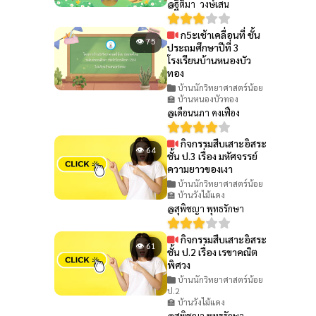
@ฐิติมา วงษ์เสน
ก5ะเช้าเคลื่อนที่ ชั้น
👁 75
ประถมศึกษาปีที่ 3
โรงเรียนบ้านหนองบัว
ทอง
บ้านนักวิทยาศาสตร์น้อย
🏫 บ้านหนองบัวทอง
@เดือนนภา คงเฟือง
กิจกรรมสืบเสาะอิสระ
👁 64
ชั้น ป.3 เรื่อง มหัศจรรย์
ความยาวของเงา
บ้านนักวิทยาศาสตร์น้อย
🏫 บ้านวังไม้แดง
@สุพิชญา พุทธรักษา
กิจกรรมสืบเสาะอิสระ
👁 61
ชั้น ป.2 เรื่อง เรขาคณิต
พิศวง
บ้านนักวิทยาศาสตร์น้อย
ป.2
🏫 บ้านวังไม้แดง
@สุพิชญา พุทธรักษา