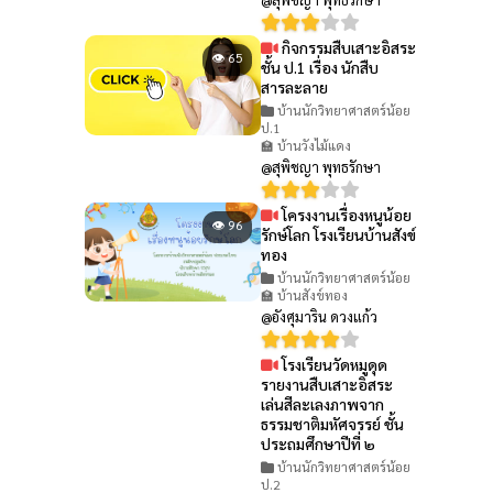
กิจกรรมสืบเสาะอิสระ
👁 65
ชั้น ป.1 เรื่อง นักสืบ
สารละลาย
บ้านนักวิทยาศาสตร์น้อย
ป.1
🏫 บ้านวังไม้แดง
@สุพิชญา พุทธรักษา
โครงงานเรื่องหนูน้อย
👁 96
รักษ์โลก โรงเรียนบ้านสังข์
ทอง
บ้านนักวิทยาศาสตร์น้อย
🏫 บ้านสังข์ทอง
@อังศุมาริน ดวงแก้ว
โรงเรียนวัดหมูดุด
👁 80
รายงานสืบเสาะอิสระ
เล่นสีละเลงภาพจาก
ธรรมชาติมหัศจรรย์ ชั้น
ประถมศึกษาปีที่ ๒
บ้านนักวิทยาศาสตร์น้อย
ป.2